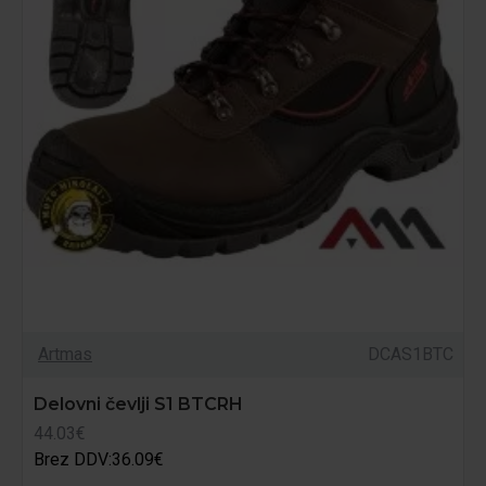
Artmas
DCAS1BTC
Delovni čevlji S1 BTCRH
44.03€
Brez DDV:36.09€