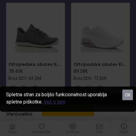
Ortopedska obutev Roman O1
Ortopedska obutev Ela O1
78.40€
89.38€
Brez DDV: 64.26€
Brez DDV: 73.26€
Spletna stran za boljšo funkcionalnost uporablja
OK
spletne piškotke.
Več o tem
FILTRIRAJ IZDELKE
Varovalko
O nas
Domov
Seznam želja
Primerjaj
Pošlji
Pokliči
Veleprodaja