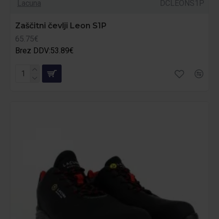
Lacuna
DCLEONS1P
Zaščitni čevlji Leon S1P
65.75€
Brez DDV:53.89€