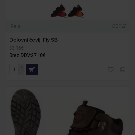
Reis
DCFLY
Delovni čevlji Fly SB
33.16€
Brez DDV:27.18€