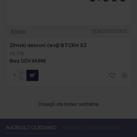
Artmas
DCAS3BTCS3OC
Zimski delovni čevlji BTCRH S3
54.77€
Brez DDV:44.89€
Dosegli ste konec seznama.
NAJBOLJ GLEDANO
NAJBOLJ PRODAJANO