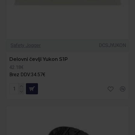
Safety Jogger
DCSJYUKON
Delovni čevlji Yukon S1P
42.18€
Brez DDV:34.57€