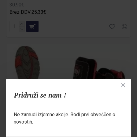
30.90€
Brez DDV:25.33€
Pridruži se nam !
Ne zamudi izjemne akcije. Bodi prvi obveščen o
novostih.