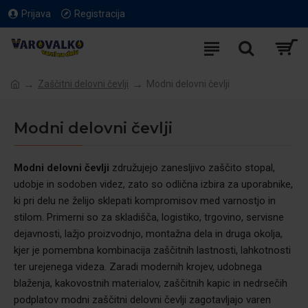
Prijava
Registracija
Zaščitni delovni čevlji
Modni delovni čevlji
Modni delovni čevlji
Modni delovni čevlji
združujejo zanesljivo zaščito stopal,
udobje in sodoben videz, zato so odlična izbira za uporabnike,
ki pri delu ne želijo sklepati kompromisov med varnostjo in
stilom. Primerni so za skladišča, logistiko, trgovino, servisne
dejavnosti, lažjo proizvodnjo, montažna dela in druga okolja,
kjer je pomembna kombinacija zaščitnih lastnosti, lahkotnosti
ter urejenega videza. Zaradi modernih krojev, udobnega
blaženja, kakovostnih materialov, zaščitnih kapic in nedrsečih
podplatov modni zaščitni delovni čevlji zagotavljajo varen