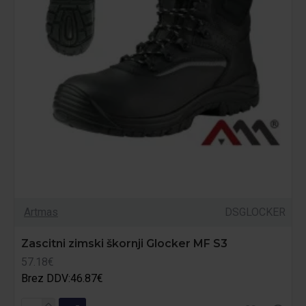
Artmas
DSGLOCKER
Zascitni zimski škornji Glocker MF S3
57.18€
Brez DDV:46.87€