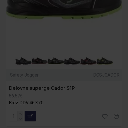
Safety Jogger
DCSJCADOR
Delovne superge Cador S1P
56.57€
Brez DDV:46.37€