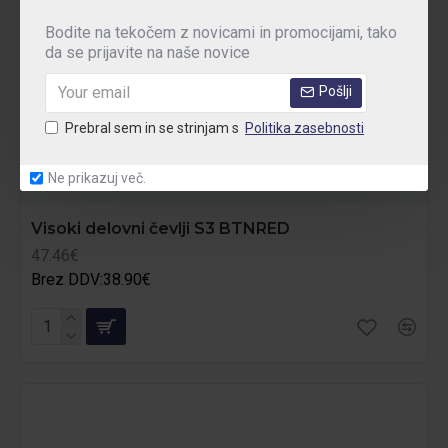
Bodite na tekočem z novicami in promocijami, tako
da se prijavite na naše novice
Pošlji
Prebral sem in se strinjam s
Politika zasebnosti
Ne prikazuj več.
Artmas
DCAS3BTNR
Visoki delovni čevlji S3 BTNRED
47.46€
Brez DDV:38.90€