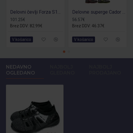
Delovni čevlji Forza S1P - št.46
Delovne superge Cador S1P
101.25€
56.57€
Brez DDV: 82.99€
Brez DDV: 46.37€
V košarico
V košarico
NEDAVNO
NAJBOLJ
NAJBOLJ
OGLEDANO
GLEDANO
PRODAJANO