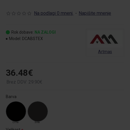
Na podlagi 0 mnenj.
-
Napišite mnenje
Rok dobave:
NA ZALOGI
Model:
DCABSTEX
Artmas
36.48€
Brez DDV: 29.90€
Barva
Črna
Siva
Velikost