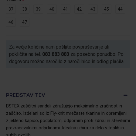
37
38
39
40
41
42
43
45
44
46
47
Za večje količine nam pošljite povpraševanje ali
pokličite na tel.
083 883 883
za posebno ponudbo. Po
dogovoru možno naročilo z naročilnico in odlog plačila.
PREDSTAVITEV
BSTEX zaščitni sandali združujejo maksimalno zračnost in
zaščito. Izdelani so iz Fly-knit mrežaste tkanine in opremljeni
z jekleno kapico, podplatom, odpornim proti zdrsu in številnimi
prezračevalnimi odprtinami. Idealna izbira za delo v toplih in
suhih okoljih.