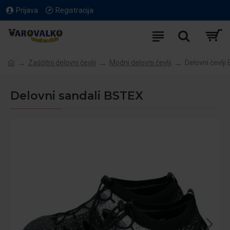
Prijava
Registracija
Zaščitni delovni čevlji
Modni delovni čevlji
Delovni čevlj
Delovni sandali BSTEX