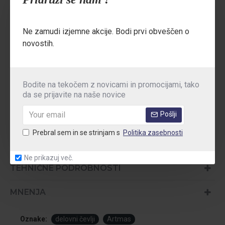
Zapenjanje z
elastično vrvico in zategovalcem
omogoča
hitro obuvanje in natančno prileganje.
Ne zamudi izjemne akcije. Bodi prvi obveščen o
UDOBJE IN OJAČITVE:
novostih.
Peta je dodatno ojačana z usnjenim vložkom, vložek pa je
odstranljiv in zračen
za še večje udobje.
Bodite na tekočem z novicami in promocijami, tako
da se prijavite na naše novice
Standardi:
EN ISO 20345:2011 | SB FO SRA | CE Kategorija II
Področja uporabe:
Delo v notranjih prostorih, skladišča,
Pošlji
montaža, suha in topla industrijska okolja
Prebral sem in se strinjam s
Politika zasebnosti
Ne prikazuj več.
TEHNIČNE PODROBNOSTI
MNENJA
Oznake:
delovni čevlji
Artmas