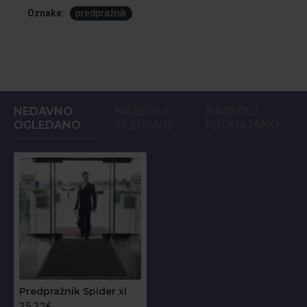
Oznake:
predpražnik
NEDAVNO
NAJBOLJ
NAJBOLJ
OGLEDANO
GLEDANO
PRODAJANO
Predpražnik Spider xl
35.32€