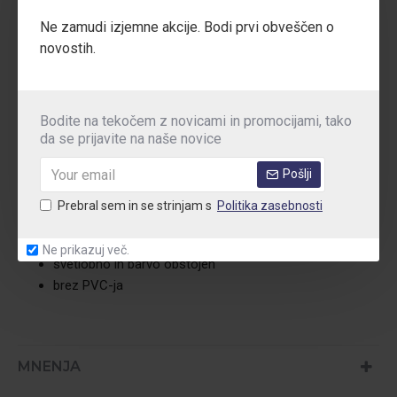
slačilnice, ...
Ne zamudi izjemne akcije. Bodi prvi obveščen o
novostih.
Prednosti:
izdelano v EU
Bodite na tekočem z novicami in promocijami, tako
odlične čistilne lastnosti
da se prijavite na naše novice
antistatičen
Pošlji
5 let garancije
11 let garancije pred znatno izgubo barve
Prebral sem in se strinjam s
Politika zasebnosti
test gorljivosti EN 13501-1
ne drsni
Ne prikazuj več.
svetlobno in barvo obstojen
brez PVC-ja
MNENJA