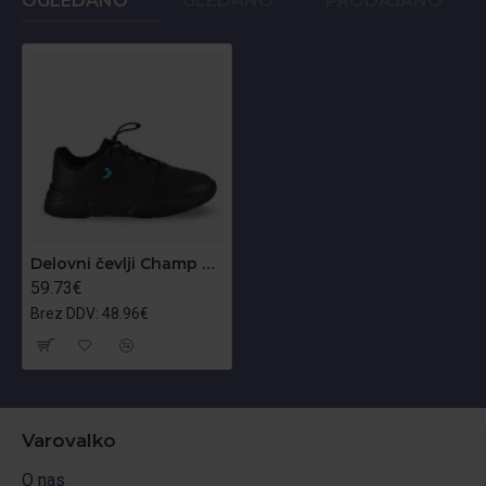
OGLEDANO
GLEDANO
PRODAJANO
Delovni čevlji Champ O2
59.73€
Brez DDV: 48.96€
Varovalko
O nas