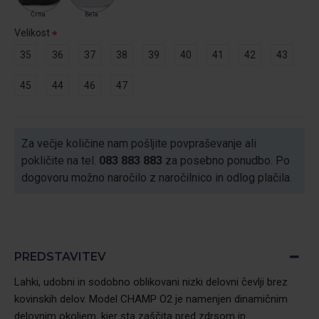
Črna
Bela
Velikost
35
36
37
38
39
40
41
42
43
45
44
46
47
Za večje količine nam pošljite povpraševanje ali
pokličite na tel.
083 883 883
za posebno ponudbo. Po
dogovoru možno naročilo z naročilnico in odlog plačila.
PREDSTAVITEV
Lahki, udobni in sodobno oblikovani nizki delovni čevlji brez
kovinskih delov. Model CHAMP O2 je namenjen dinamičnim
delovnim okoljem, kjer sta zaščita pred zdrsom in