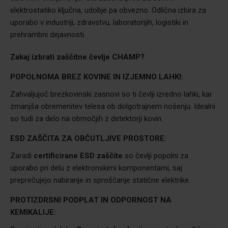
elektrostatiko ključna, udobje pa obvezno. Odlična izbira za
uporabo v industriji, zdravstvu, laboratorijih, logistiki in
prehrambni dejavnosti.
Zakaj izbrati zaščitne čevlje CHAMP
?
POPOLNOMA BREZ KOVINE IN IZJEMNO LAHKI:
Zahvaljujoč brezkovinski zasnovi so ti čevlji izredno lahki, kar
zmanjša obremenitev telesa ob dolgotrajnem nošenju. Idealni
so tudi za delo na območjih z detektorji kovin.
ESD ZAŠČITA ZA OBČUTLJIVE PROSTORE:
Zaradi
certificirane ESD zaščite
so čevlji popolni za
uporabo pri delu z elektronskimi komponentami, saj
preprečujejo nabiranje in sproščanje statične elektrike.
PROTIZDRSNI PODPLAT IN ODPORNOST NA
KEMIKALIJE: