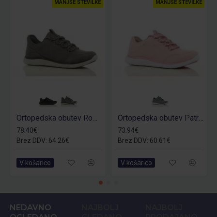
MANJŠE ŠTEVILKE
MANJŠE ŠTEVILKE
Ortopedska obutev Roman O1
Ortopedska obutev Patricia O1
78.40€
73.94€
Brez DDV: 64.26€
Brez DDV: 60.61€
V košarico
V košarico
NEDAVNO
NAJBOLJ
NAJBOLJ