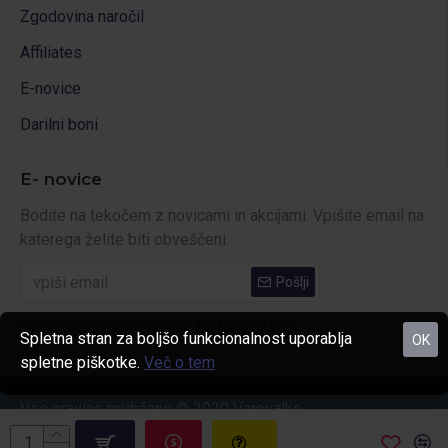
Zgodovina naročil
Affiliates
E-novice
Darilni boni
E- novice
Bodite na tekočem z novicami in akcijami. Vpišite email na
katerega želite biti obveščeni.
Pošlji
Prebral sem in se strinjam s
Politika zasebnosti
Spletna stran za boljšo funkcionalnost uporablja
OK
spletne piškotke.
Več o tem
Vse pravice pridržane © 2020 Varovalko