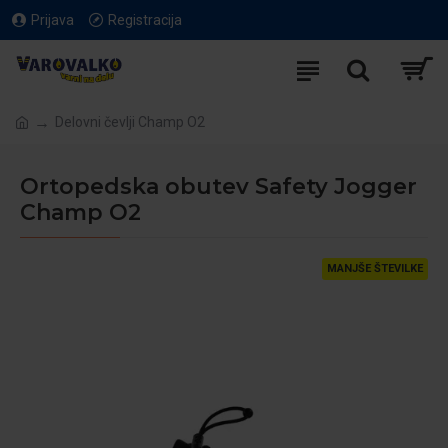
Prijava
Registracija
Delovni čevlji Champ O2
Ortopedska obutev Safety Jogger
Champ O2
MANJŠE ŠTEVILKE