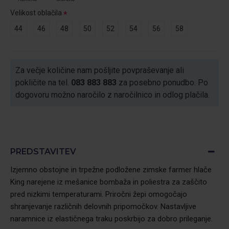
Velikost oblačila
44
46
48
50
52
54
56
58
Za večje količine nam pošljite povpraševanje ali
pokličite na tel.
083 883 883
za posebno ponudbo. Po
dogovoru možno naročilo z naročilnico in odlog plačila.
PREDSTAVITEV
Izjemno obstojne in trpežne podložene zimske farmer hlače
King narejene iz mešanice bombaža in poliestra za zaščito
pred nizkimi temperaturami. Priročni žepi omogočajo
shranjevanje različnih delovnih pripomočkov. Nastavljive
naramnice iz elastičnega traku poskrbijo za dobro prileganje.