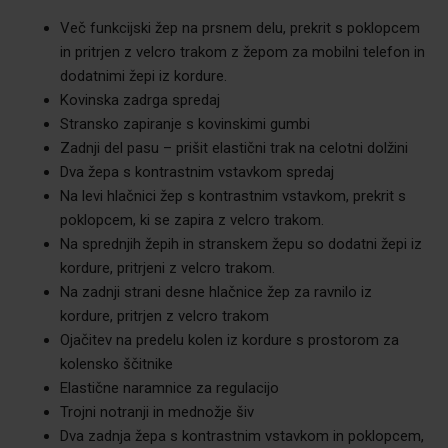
Več funkcijski žep na prsnem delu, prekrit s poklopcem
in pritrjen z velcro trakom z žepom za mobilni telefon in
dodatnimi žepi iz kordure.
Kovinska zadrga spredaj
Stransko zapiranje s kovinskimi gumbi
Zadnji del pasu – prišit elastični trak na celotni dolžini
Dva žepa s kontrastnim vstavkom spredaj
Na levi hlačnici žep s kontrastnim vstavkom, prekrit s
poklopcem, ki se zapira z velcro trakom.
Na sprednjih žepih in stranskem žepu so dodatni žepi iz
kordure, pritrjeni z velcro trakom.
Na zadnji strani desne hlačnice žep za ravnilo iz
kordure, pritrjen z velcro trakom
Ojačitev na predelu kolen iz kordure s prostorom za
kolensko ščitnike
Elastične naramnice za regulacijo
Trojni notranji in mednožje šiv
Dva zadnja žepa s kontrastnim vstavkom in poklopcem,