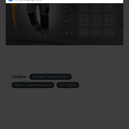
Oznake:
zimske farmer hlače
hlače z naramnicami
več žepov