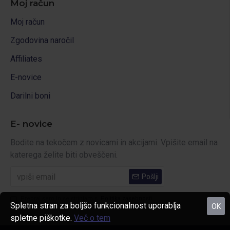
Moj račun
Moj račun
Zgodovina naročil
Affiliates
E-novice
Darilni boni
E- novice
Bodite na tekočem z novicami in akcijami. Vpišite email na
katerega želite biti obveščeni.
Pošlji
Prebral sem in se strinjam s
Politika zasebnosti
Spletna stran za boljšo funkcionalnost uporablja
OK
spletne piškotke.
Več o tem