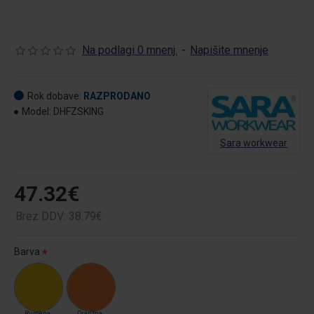
Na podlagi 0 mnenj.
-
Napišite mnenje
Rok dobave:
RAZPRODANO
Model:
DHFZSKING
Sara workwear
47.32€
Brez DDV: 38.79€
Barva
Rumena
Oranžna