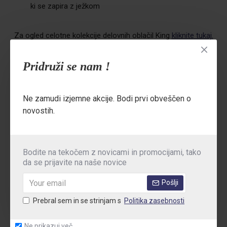
ki se zapira z ježkom
Za ogled celotne kolekcije delovnih oblačil King
kliknite tukaj.
Pridruži se nam !
TEHNIČNE PODROBNOSTI
Ne zamudi izjemne akcije. Bodi prvi obveščen o
novostih.
MNENJA
TABELA VELIKOSTI
Bodite na tekočem z novicami in promocijami, tako
da se prijavite na naše novice
Pošlji
Prebral sem in se strinjam s
Politika zasebnosti
Ne prikazuj več.