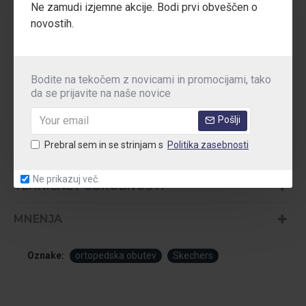
Ne zamudi izjemne akcije. Bodi prvi obveščen o
Mrežasti in sintetični zgornji del
omogoča zračnost,
novostih.
fleksibilnost in športno estetiko – popolna izbira za aktivno
delovno okolje.
Bodite na tekočem z novicami in promocijami, tako
Standardi:
EN ISO 20347:2012 | OB FO SRC | CE
da se prijavite na naše novice
Področja uporabe:
Gostinstvo, prodaja, zdravstvo, logistika,
skladišča, dolgotrajna stoječa dela
Pošlji
Prebral sem in se strinjam s
Politika zasebnosti
Ne prikazuj več.
TEHNIČNE PODROBNOSTI
MNENJA
Oznake:
ortopedska obutev
Skechers