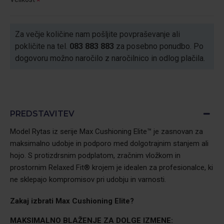
Za večje količine nam pošljite povpraševanje ali
pokličite na tel.
083 883 883
za posebno ponudbo. Po
dogovoru možno naročilo z naročilnico in odlog plačila.
PREDSTAVITEV
Model Rytas iz serije Max Cushioning Elite™ je zasnovan za
maksimalno udobje in podporo med dolgotrajnim stanjem ali
hojo. S protizdrsnim podplatom, zračnim vložkom in
prostornim Relaxed Fit® krojem je idealen za profesionalce, ki
ne sklepajo kompromisov pri udobju in varnosti.
Zakaj izbrati
Max Cushioning Elite?
MAKSIMALNO BLAŽENJE ZA DOLGE IZMENE: