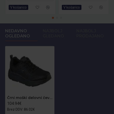
V košarico
V košarico
NEDAVNO
NAJBOLJ
NAJBOLJ
OGLEDANO
GLEDANO
PRODAJANO
Črni moški delovni čevlji Skechers Max Cushioning Elite OB
104.94€
Brez DDV: 86.02€