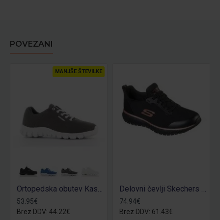
POVEZANI
MANJŠE ŠTEVILKE
Ortopedska obutev Kassie O1
Delovni čevlji Skechers Squad OB
53.95€
74.94€
Brez DDV: 44.22€
Brez DDV: 61.43€