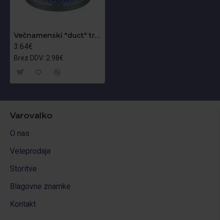
Večnamenski "duct" trak - BARACUDA BLUE
3.64€
Brez DDV: 2.98€
Varovalko
O nas
Veleprodaja
Storitve
Blagovne znamke
Kontakt