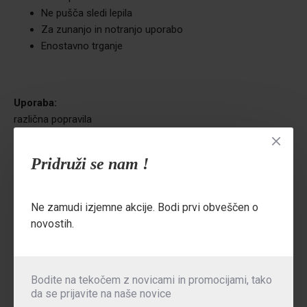
Ne pušča sledi lepila
Za zunanjo in notranjo uporabo
Enostavno trganje
Uporaba:
različna popravila
Primerne površine:
Pridruži se nam !
kovina, guma, plastika, steklo, aluminij in ostale površine oz.
kjerkoli je potrebno izdelati posebno dobro in trajno ojačitev
ali povezavo.
Ne zamudi izjemne akcije. Bodi prvi obveščen o
novostih.
Barva:
srebrna
Bodite na tekočem z novicami in promocijami, tako
da se prijavite na naše novice