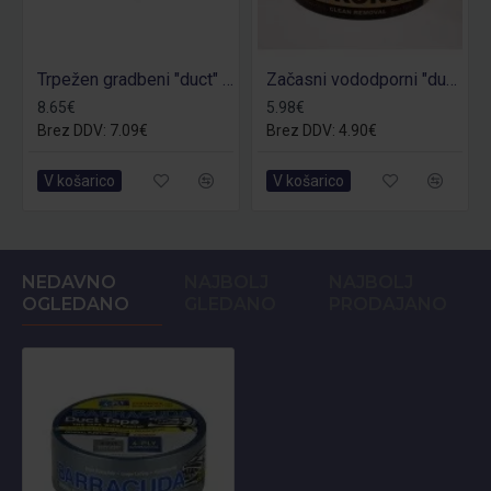
Trpežen gradbeni "duct" trak - GOLIATH
Začasni vododporni "duct" trak - STRONG
8.65€
5.98€
Brez DDV: 7.09€
Brez DDV: 4.90€
V košarico
V košarico
NEDAVNO
NAJBOLJ
NAJBOLJ
OGLEDANO
GLEDANO
PRODAJANO