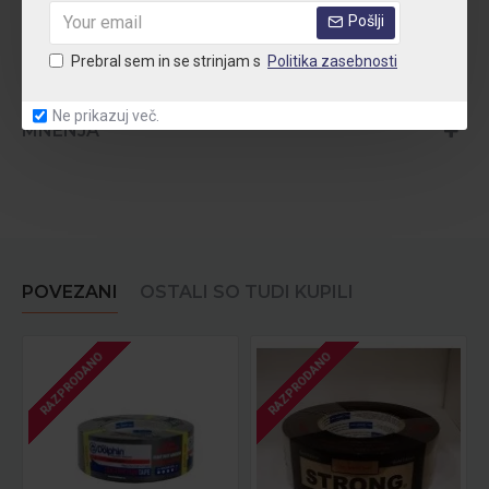
Pošlji
Prebral sem in se strinjam s
Politika zasebnosti
TEHNIČNE PODROBNOSTI
Ne prikazuj več.
MNENJA
POVEZANI
OSTALI SO TUDI KUPILI
RAZPRODANO
RAZPRODANO