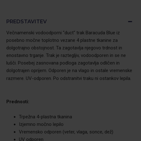
PREDSTAVITEV
Večnamenski vodoodporni "duct" trak Baracuda Blue iz
posebno močne toplotno vezane 4 plastne tkanine za
dolgotrajno obstojnost. Ta zagotavlja njegovo trdnost in
enostavno trganje. Trak je raztegljiv, vodoodporen in se ne
lušči. Posebej zasnovana podloga zagotavlja odličen in
dolgotrajen oprijem. Odporen je na vlago in ostale vremenske
razmere. UV-odporen. Po odstranitvi traku ni ostankov lepila.
Prednosti:
Trpežna 4-plastna tkanina
Izjemno močno lepilo
Vremensko odporen (veter, vlaga, sonce, dež)
UV odporen