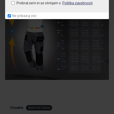
Prebral sem in se strinjam s
Politika zasebnosti
Ne prikazuj več.
Oznake:
delovne hlače