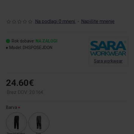
Na podlagi 0 mnenj.
-
Napišite mnenje
Rok dobave:
NA ZALOGI
Model:
DHSPOSEJDON
Sara workwear
24.60€
Brez DDV: 20.16€
Barva
Temno modra
Siva