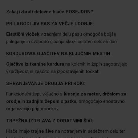
Zakaj izbrati delovne hlače
POSEJDON?
PRILAGODLJIV PAS ZA VEČJE UDOBJE:
Elastični vložek
v zadnjem delu pasu omogoča boljše
prileganje in svobodo gibanja skozi celoten delovni dan.
KORDUROWA OJAČITEV NA KLJUČNIH MESTIH:
Ojačitve iz tkanine kordura
na kolenih in žepih zagotavljajo
vzdržljivost in zaščito na izpostavljenih točkah.
SHRANJEVANJE ORODJA PRI ROKI:
Funkcionalni žepi, vključno s
kiesnjo za meter, držalom za
orodje
in
zadnjim žepom s patko
, omogočajo enostavno
organizacijo pripomočkov.
TRPEŽNA IZDELAVA Z DODATNIMI ŠIVI:
Hlače imajo
trojne šive
na notranjem in sedežnem delu ter