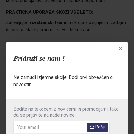
kontrastne ojačitve za večjo mehansko odpornost.
PRAKTIČNA UPORABA SKOZI VSE LETO:
Zahvaljujoč
vsestranski tkanini
in kroju z dvignjenim zadnjim
delom so hlače primerne za vse letne čase.
Področja uporabe:
Gradbeništvo, montaža, obrtna dela,
logistika, skladišča, popravila, tehnične storitve
Pridruži se nam !
Za ogled celotne kolekcije delovnih oblačil Posejdon
kliknite tukaj.
Ne zamudi izjemne akcije. Bodi prvi obveščen o
novostih.
TEHNIČNE PODROBNOSTI
Bodite na tekočem z novicami in promocijami, tako
MNENJA
da se prijavite na naše novice
TABELA VELIKOSTI
Pošlji