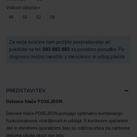
Velikost oblačila
48
50
52
58
Za večje količine nam pošljite povpraševanje ali
pokličite na tel.
083 883 883
za posebno ponudbo. Po
dogovoru možno naročilo z naročilnico in odlog plačila.
PREDSTAVITEV
Delovne hlače POSEJDON
Delovne hlače POSEJDON ponujajo optimalno kombinacijo
funkcionalnosti, vzdržljivosti in udobja. S kordurom ojačanimi
deli in številnimi uporabnimi žepi so odlična izbira za zahtevna
delovna okolja skozi vse leto.