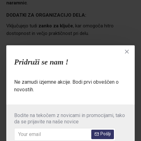
naramnic
.
DODATKI ZA ORGANIZACIJO DELA:
Vključujejo tudi
zanko za ključe
, kar omogoča hitro
dostopnost in večjo praktičnost pri delu.
Standardi:
EN ISO 13688:2013 | OEKO-TEX® Standard 100 |
Pridruži se nam !
EN ISO 12947-2 | CE kategorija I
Področja uporabe:
Gradbeništvo, logistika, montaža,
kovinska in avtomobilska industrija, vzdrževanje, kmetijstvo,
Ne zamudi izjemne akcije. Bodi prvi obveščen o
tehnične storitve
novostih.
TEHNIČNE PODROBNOSTI
Bodite na tekočem z novicami in promocijami, tako
da se prijavite na naše novice
MNENJA
Pošlji
TABELA VELIKOSTI