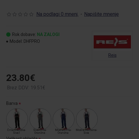
Na podlagi 0 mnenj.
-
Napišite mnenje
Rok dobave:
NA ZALOGI
Model:
DHFPRO
Reis
23.80€
Brez DDV: 19.51€
Barva
Črna-Oranžna-
Siva-Črna-
Modra-Črna-
Modra-Rumena-
Siva1
Oranžna
Oranžna
Siva
Velikost oblačila