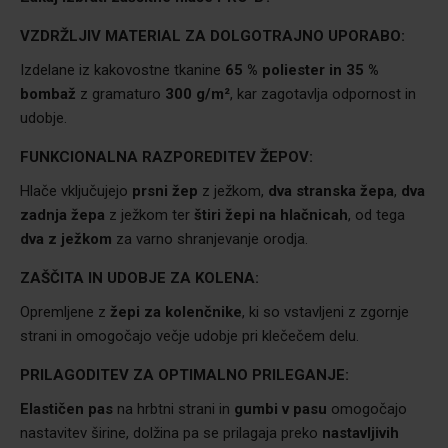
VZDRŽLJIV MATERIAL ZA DOLGOTRAJNO UPORABO:
Izdelane iz kakovostne tkanine
65 % poliester in 35 %
bombaž
z gramaturo
300 g/m²
, kar zagotavlja odpornost in
udobje.
FUNKCIONALNA RAZPOREDITEV ŽEPOV:
Hlače vključujejo
prsni žep
z ježkom,
dva stranska žepa
,
dva
zadnja žepa
z ježkom ter
štiri žepi na hlačnicah
, od tega
dva z ježkom
za varno shranjevanje orodja.
ZAŠČITA IN UDOBJE ZA KOLENA:
Opremljene z
žepi za kolenčnike
, ki so vstavljeni z zgornje
strani in omogočajo večje udobje pri klečečem delu.
PRILAGODITEV ZA OPTIMALNO PRILEGANJE:
Elastičen pas
na hrbtni strani in
gumbi v pasu
omogočajo
nastavitev širine, dolžina pa se prilagaja preko
nastavljivih