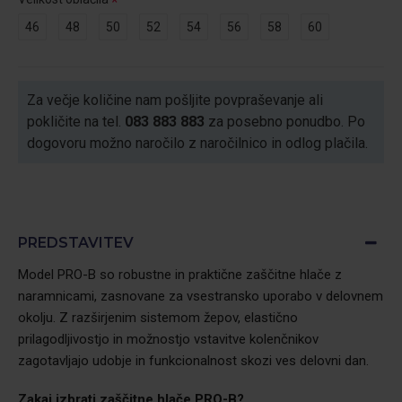
46
48
50
52
54
56
58
60
Za večje količine nam pošljite povpraševanje ali
pokličite na tel.
083 883 883
za posebno ponudbo. Po
dogovoru možno naročilo z naročilnico in odlog plačila.
PREDSTAVITEV
Model PRO-B so robustne in praktične zaščitne hlače z
naramnicami, zasnovane za vsestransko uporabo v delovnem
okolju. Z razširjenim sistemom žepov, elastično
prilagodljivostjo in možnostjo vstavitve kolenčnikov
zagotavljajo udobje in funkcionalnost skozi ves delovni dan.
Zakaj izbrati zaščitne hlače
PRO-B?