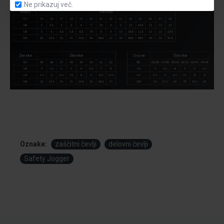
Ne prikazuj več.
Oznake:
zaščitni čevlji
delovni čevlji
Safety Jogger