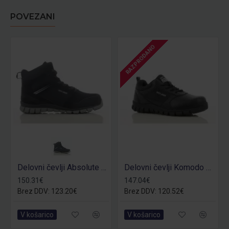
POVEZANI
RAZPRODANO
Delovni čevlji Absolute S1P -samo št. 41
Delovni čevlji Komodo S3 - samo št. 43
150.31€
147.04€
Brez DDV: 123.20€
Brez DDV: 120.52€
V košarico
V košarico