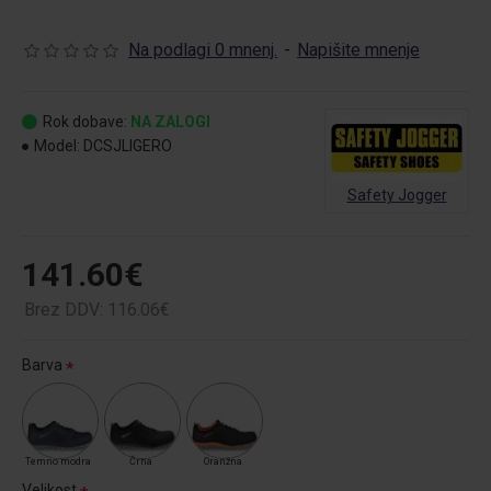
Na podlagi 0 mnenj.
-
Napišite mnenje
Rok dobave:
NA ZALOGI
Model:
DCSJLIGERO
Safety Jogger
141.60€
Brez DDV: 116.06€
Barva
Temno modra
Črna
Oranžna
Velikost