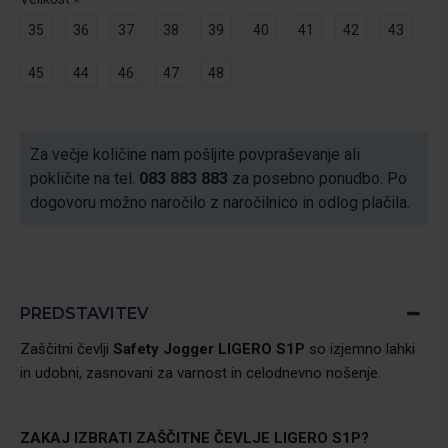
35
36
37
38
39
40
41
42
43
45
44
46
47
48
Za večje količine nam pošljite povpraševanje ali
pokličite na tel.
083 883 883
za posebno ponudbo. Po
dogovoru možno naročilo z naročilnico in odlog plačila.
PREDSTAVITEV
Zaščitni čevlji
Safety Jogger LIGERO S1P
so izjemno lahki
in udobni, zasnovani za varnost in celodnevno nošenje.
ZAKAJ IZBRATI ZAŠČITNE ČEVLJE LIGERO S1P?