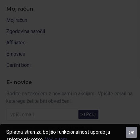
Moj račun
Moj račun
Zgodovina naročil
Affiliates
E-novice
Darilni boni
E- novice
Bodite na tekočem z novicami in akcijami. Vpišite email na
katerega želite biti obveščeni.
Pošlji
Prebral sem in se strinjam s
Politika zasebnosti
Spletna stran za boljšo funkcionalnost uporablja
OK
spletne piškotke.
Več o tem