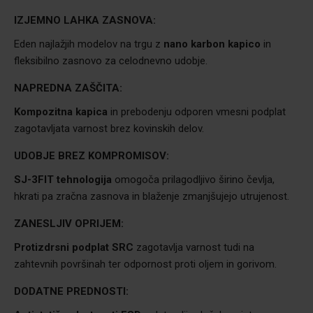
IZJEMNO LAHKA ZASNOVA:
Eden najlažjih modelov na trgu z
nano karbon kapico
in
fleksibilno zasnovo za celodnevno udobje.
NAPREDNA ZAŠČITA:
Kompozitna kapica
in prebodenju odporen vmesni podplat
zagotavljata varnost brez kovinskih delov.
UDOBJE BREZ KOMPROMISOV:
SJ-3FIT tehnologija
omogoča prilagodljivo širino čevlja,
hkrati pa zračna zasnova in blaženje zmanjšujejo utrujenost.
ZANESLJIV OPRIJEM:
Protizdrsni podplat SRC
zagotavlja varnost tudi na
zahtevnih površinah ter odpornost proti oljem in gorivom.
DODATNE PREDNOSTI: