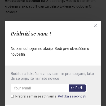
Antistatične lastnosti ESD
, odstranljiv vložek s sistemom
kroženja zraka, scuff cap za daljšo življenjsko dobo in CI
izolacija.
Standardi:
S1P ESD SRC CI | EN ISO 20345:2011 | ASTM
Pridruži se nam !
F2413:2018
Področja uporabe:
Hibridna delovna okolja, logistika,
industrija, avtomobilska proizvodnja
Ne zamudi izjemne akcije. Bodi prvi obveščen o
novostih.
TEHNIČNE PODROBNOSTI
Bodite na tekočem z novicami in promocijami, tako
da se prijavite na naše novice
MNENJA
TABELA VELIKOSTI
Pošlji
Prebral sem in se strinjam s
Politika zasebnosti