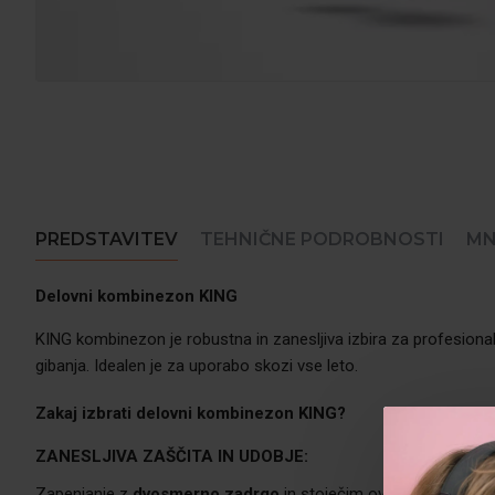
PREDSTAVITEV
TEHNIČNE PODROBNOSTI
MN
Delovni kombinezon KING
KING kombinezon je robustna in zanesljiva izbira za profesiona
gibanja. Idealen je za uporabo skozi vse leto.
Zakaj izbrati delovni kombinezon
KING?
ZANESLJIVA ZAŠČITA IN UDOBJE:
Zapenjanje z
dvosmerno zadrgo
in stoječim ovratnikom omogo