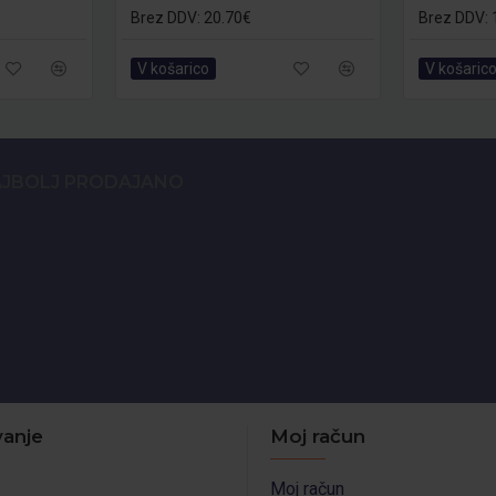
Brez DDV: 20.70€
Brez DDV: 
V košarico
V košaric
JBOLJ PRODAJANO
anje
Moj račun
Moj račun