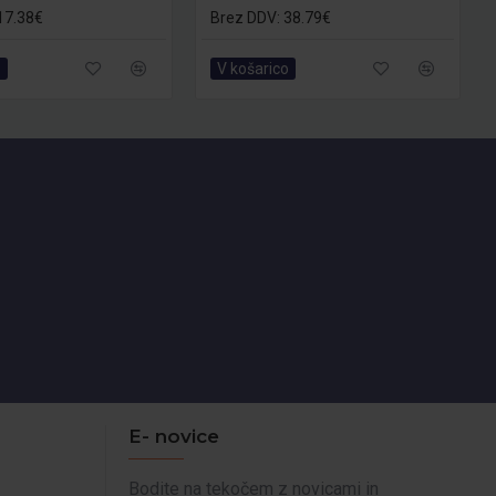
17.38€
Brez DDV: 38.79€
o
V košarico
E- novice
Bodite na tekočem z novicami in