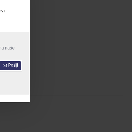
rvi
 na naše
Pošlji