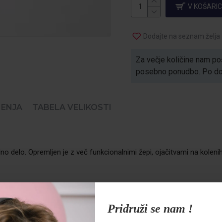
V KOŠARI
Dodajte na seznam želja
Za večje količine nam poš
posebno ponudbo. Po dogo
ENJA
TABELA VELIKOSTI
lno delo. Opremljen je z več funkcionalnimi žepi, ojačitvami na kole
Pridruži se nam !
ča preprosto oblačenje in zaščito pred vetrom ter prahom.