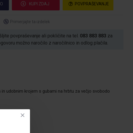
CO
KUPI ZDAJ
POVPRAŠEVANJE
Primerjajte ta izdelek
ljite povpraševanje ali pokličite na tel.
083 883 883
za
voru možno naročilo z naročilnico in odlog plačila.
nih in udobnim krojem s gubami na hrbtu za večjo svobodo