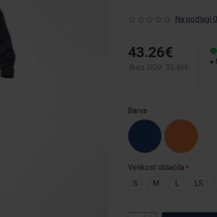
Na podlagi 0
43.26€
Brez DDV: 35.46€
Barva
Velikost oblačila
S
M
L
LS