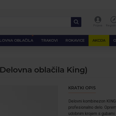
Prijava
Registr
🔥
LOVNA OBLAČILA
TRAKOVI
ROKAVICE
AKCIJA
O
Delovna oblačila King)
KRATKI OPIS
Delovni kombinezon KING K
profesionalno delo. Opreml
udobnim krojem s gubami n