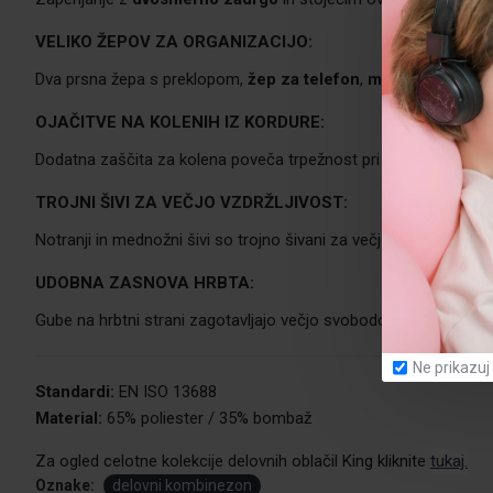
VELIKO ŽEPOV ZA ORGANIZACIJO:
Dva prsna žepa s preklopom,
žep za telefon
,
merilni žep
, dva
OJAČITVE NA KOLENIH IZ KORDURE:
Dodatna zaščita za kolena poveča trpežnost pri delu na tleh.
TROJNI ŠIVI ZA VEČJO VZDRŽLJIVOST:
Notranji in mednožni šivi so trojno šivani za večjo odpornost n
UDOBNA ZASNOVA HRBTA:
Gube na hrbtni strani zagotavljajo večjo svobodo gibanja pri vsa
Ne prikazuj
Standardi:
EN ISO 13688
Material:
65% poliester / 35% bombaž
Za ogled celotne kolekcije delovnih oblačil King kliknite
tukaj.
Oznake:
delovni kombinezon