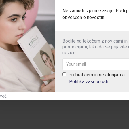
Ne zamudi izjemne akcije. Bodi p
obveščen o novostih.
 zadnja in dva spodnja žepa poskrbijo za praktičnost.
Bodite na tekočem z novicami in
promocijami, tako da se prijavite
novice
a obrabo.
Prebral sem in se strinjam s
Politika zasebnosti
kodnevnih opravilih.
 več.