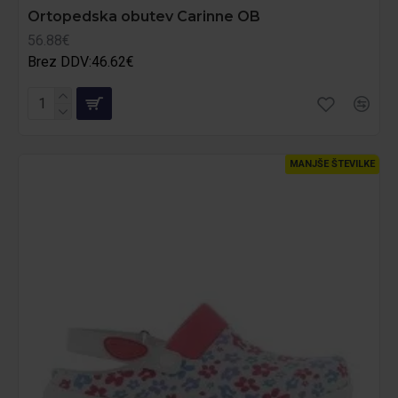
Ortopedska obutev Carinne OB
56.88€
Brez DDV:46.62€
MANJŠE ŠTEVILKE