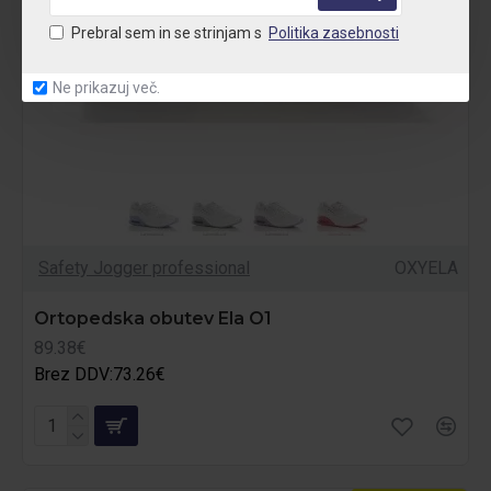
Prebral sem in se strinjam s
Politika zasebnosti
Ne prikazuj več.
Safety Jogger professional
OXYELA
Ortopedska obutev Ela O1
89.38€
Brez DDV:73.26€