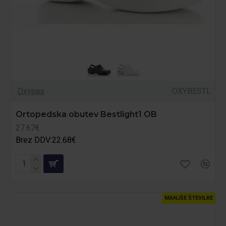
Oxypas
OXYBESTL
Ortopedska obutev Bestlight1 OB
27.67€
Brez DDV:22.68€
MANJŠE ŠTEVILKE