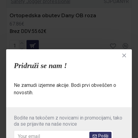
Safety Jogger professional
SJPDANYR
Ortopedska obutev Dany OB roza
67.86€
Brez DDV:55.62€
Pridruži se nam !
MANJŠE ŠTEVILKE
Ne zamudi izjemne akcije. Bodi prvi obveščen o
novostih.
Bodite na tekočem z novicami in promocijami, tako
da se prijavite na naše novice
Pošlji