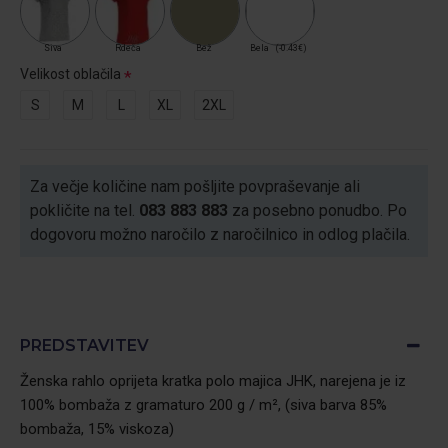
Siva
Rdeča
Bež
Bela
(-0.43€)
Velikost oblačila
S
M
L
XL
2XL
Za večje količine nam pošljite povpraševanje ali
pokličite na tel.
083 883 883
za posebno ponudbo. Po
dogovoru možno naročilo z naročilnico in odlog plačila.
PREDSTAVITEV
Ženska rahlo oprijeta kratka polo majica JHK, narejena je iz
100% bombaža z gramaturo 200 g / m², (siva barva 85%
bombaža, 15% viskoza)