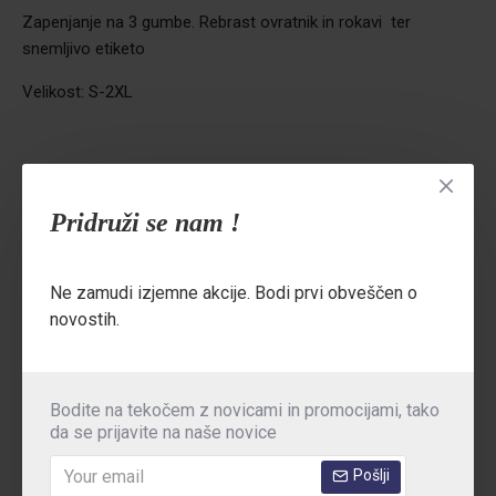
Zapenjanje na 3 gumbe. Rebrast ovratnik in rokavi ter
snemljivo etiketo
Velikost: S-2XL
Vzdrževanje: pranje v pralnem stroju pri 30°C
Pridruži se nam !
Originalno pakiranje: 1/50
Ne zamudi izjemne akcije. Bodi prvi obveščen o
novostih.
MNENJA
Oznake:
ženska kratka majica
Bodite na tekočem z novicami in promocijami, tako
da se prijavite na naše novice
Pošlji