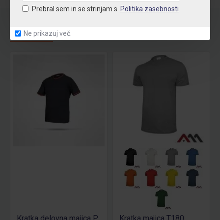
Prebral sem in se strinjam s
Politika zasebnosti
POVEZANI
OSTALI SO TUDI KUPILI
Ne prikazuj več.
Kratka delovna majica Posejdon
Kratka majica T180