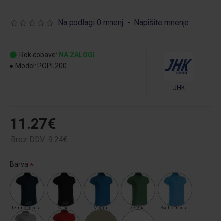
Na podlagi 0 mnenj.
-
Napišite mnenje
Rok dobave:
NA ZALOGI
Model:
POPL200
JHK
11.27€
Brez DDV: 9.24€
Barva
Temno modra
Črna
Modra
Zelena
Svetlo modra