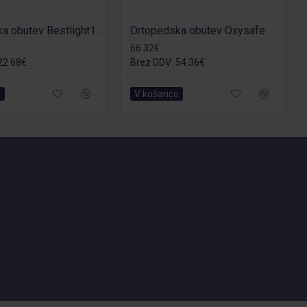
Ortopedska obutev Bestlight1 OB
Ortopedska obutev Oxysafe
66.32€
22.68€
Brez DDV: 54.36€
o
V košarico