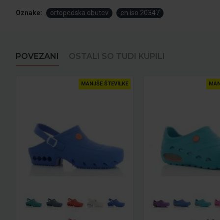
Oznake:
ortopedska obutev
en iso 20347
POVEZANI
OSTALI SO TUDI KUPILI
MANJŠE ŠTEVILKE
MAN