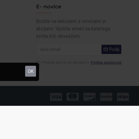
E- novice
Bodite na tekočem z novicami in
akcijami. Vpišite email na katerega
želite biti obveščeni.
Pošlji
Prebral sem in se strinjam s
Politika zasebnosti
OK