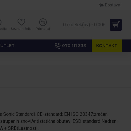
Dostava
0 izdelek(ov) - 0.00€
acija
Seznam želja
Primerjaj
UTLET
070 111 333
KONTAKT
 Sonic:Standardi: CE-standard: EN ISO 20347:zračen,
strupenih snoviAntistatična obutev: ESD standard Nedrsni
A + SRB)Lastnosti..