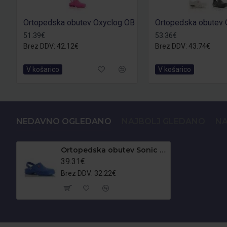
Ortopedska obutev Oxyclog OB
Ortopedska obutev
51.39€
53.36€
Brez DDV: 42.12€
Brez DDV: 43.74€
V košarico
V košarico
NEDAVNO OGLEDANO
NAJBOLJ GLEDANO
NA
Ortopedska obutev Sonic OB
39.31€
Brez DDV: 32.22€