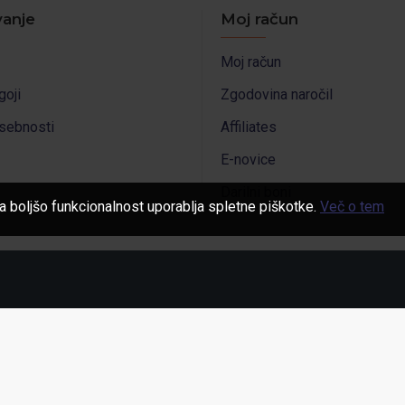
anje
Moj račun
Moj račun
goji
Zgodovina naročil
asebnosti
Affiliates
E-novice
Darilni boni
a boljšo funkcionalnost uporablja spletne piškotke.
Več o tem