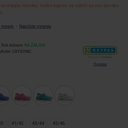
so manjše številke. Veliko kupcev se odloči za eno številko
o.
 mnenj.
-
Napišite mnenje
Rok dobave:
NA ZALOGI
Model:
OXYSONIC
Oxypas
40
41/42
43/44
45/46