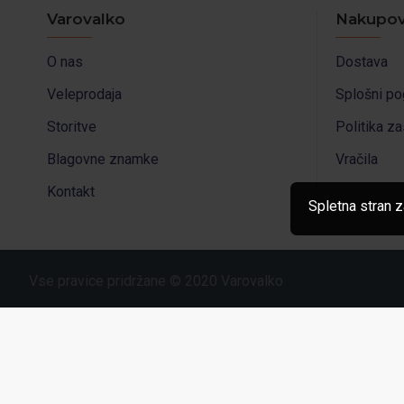
Varovalko
Nakupov
O nas
Dostava
Veleprodaja
Splošni po
Storitve
Politika z
Blagovne znamke
Vračila
Kontakt
Spletna stran z
Vse pravice pridržane © 2020 Varovalko