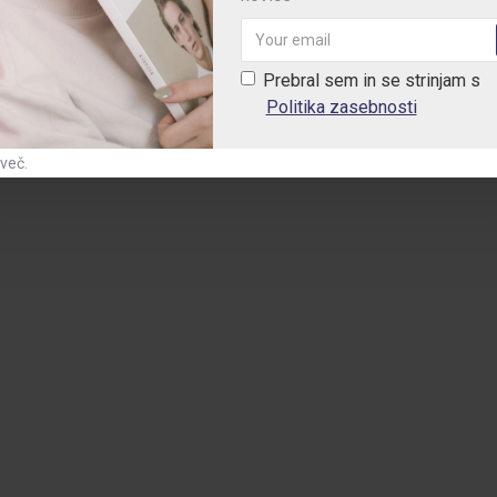
Prebral sem in se strinjam s
Politika zasebnosti
 več.