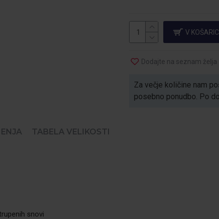
V KOŠARI
Dodajte na seznam želja
Za večje količine nam poš
posebno ponudbo. Po dogo
ENJA
TABELA VELIKOSTI
trupenih snovi