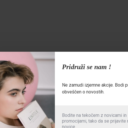
nazaj
Pridruži se nam !
Ne zamudi izjemne akcije. Bodi p
obveščen o novostih.
te večjo velikost
Bodite na tekočem z novicami in
je ESD standard
promocijami, tako da se prijavite
novice