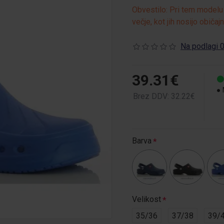
Obvestilo: Pri tem modelu 
večje, kot jih nosijo običajn
Na podlagi 0
39.31€
Brez DDV: 32.22€
Barva
Velikost
35/36
37/38
39/