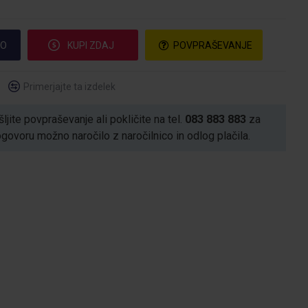
CO
KUPI ZDAJ
POVPRAŠEVANJE
Primerjajte ta izdelek
ljite povpraševanje ali pokličite na tel.
083 883 883
za
voru možno naročilo z naročilnico in odlog plačila.