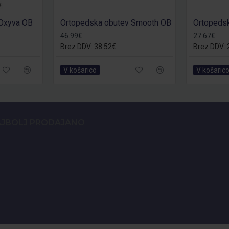
 Oxyva OB
Ortopedska obutev Smooth OB
46.99€
27.67€
Brez DDV: 38.52€
Brez DDV: 
V košarico
V košaric
JBOLJ PRODAJANO