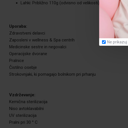
Lahki: Približno 110g (odvisno od velikosti)
Uporaba:
Zdravstveni delavci
Zaposleni v wellness & Spa centrih
Ne prikazuj
Medicinske sestre in negovalci
Operacijske dvorane
Pralnice
Čistilno osebje
Strokovnjaki, ki pomagajo bolnikom pri prhanju
Vzdrževanje:
Kemična sterilizacija
Niso avtoklavabilni
UV sterilizacija
Pralni pri 30 ° C