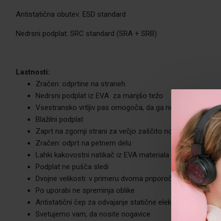
Antistatična obutev: ESD standard
Nedrsni podplat: SRC standard (SRA + SRB)
Lastnosti:
Zračen: odprtine na straneh
Nedrsni podplat iz EVA za manjšo težo
Vsestransko vrtljiv pas omogoča, da ga nosite naprej ali 
Blažilni podplat
Zaprt na zgornji strani za večjo zaščito nog
Zračen: odprt na petnem delu
Lahki kakovostni natikač iz EVA materiala
Podplat ne pušča sledi
Dvojne velikosti: v primeru dvoma priporočamo, da vzame
Po uporabi ne spreminja oblike
Antistatični čep za odvajanje statične elektrike - izpolnju
Svetujemo vam, da nosite nogavice