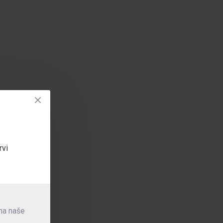
rvi
 na naše