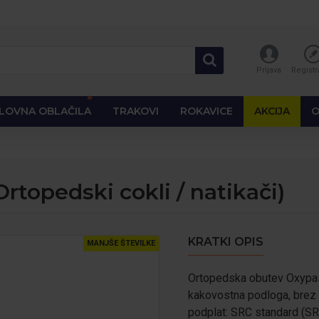
Prijava
Registr
🔥
LOVNA OBLAČILA
TRAKOVI
ROKAVICE
AKCIJA
O
topedski cokli / natikači)
KRATKI OPIS
MANJŠE ŠTEVILKE
Ortopedska obutev Oxypas
kakovostna podloga, brez 
podplat: SRC standard (SR