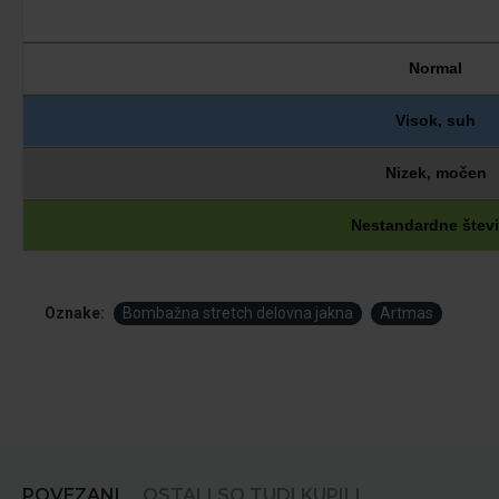
Normal
Visok, suh
Nizek, močen
Nestandardne števi
Oznake:
Bombažna stretch delovna jakna
Artmas
POVEZANI
OSTALI SO TUDI KUPILI