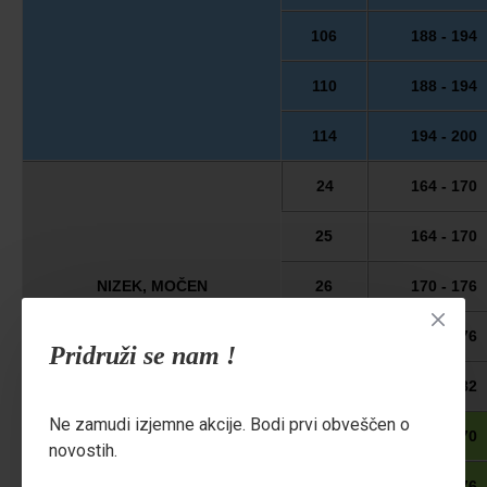
106
188 - 194
110
188 - 194
114
194 - 200
24
164 - 170
25
164 - 170
NIZEK, MOČEN
26
170 - 176
27
170 - 176
Pridruži se nam !
28
176 - 182
Ne zamudi izjemne akcije. Bodi prvi obveščen o
51
164 - 170
novostih.
53
170 - 176