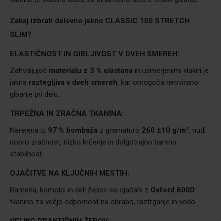
Zakaj izbrati delovno jakno
CLASSIC 100 STRETCH
SLIM?
ELASTIČNOST IN GIBLJIVOST V DVEH SMEREH:
Zahvaljujoč
materialu z 3 % elastana
in usmerjenimi vlakni je
jakna
raztegljiva v dveh smereh
, kar omogoča neovirano
gibanje pri delu.
TRPEŽNA IN ZRAČNA TKANINA:
Narejena iz
97 % bombaža
z gramaturo
260 ±10 g/m²
, nudi
dobro zračnost, nizko krčenje in dolgotrajno barvno
stabilnost.
OJAČITVE NA KLJUČNIH MESTIH:
Ramena, komolci in deli žepov so ojačani z
Oxford 600D
tkanino za večjo odpornost na obrabo, raztrganje in vodo.