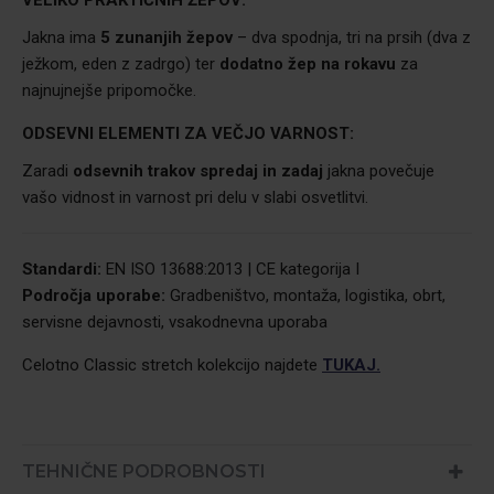
VELIKO PRAKTIČNIH ŽEPOV:
Jakna ima
5 zunanjih žepov
– dva spodnja, tri na prsih (dva z
ježkom, eden z zadrgo) ter
dodatno žep na rokavu
za
najnujnejše pripomočke.
ODSEVNI ELEMENTI ZA VEČJO VARNOST:
Zaradi
odsevnih trakov spredaj in zadaj
jakna povečuje
vašo vidnost in varnost pri delu v slabi osvetlitvi.
Standardi:
EN ISO 13688:2013 | CE kategorija I
Področja uporabe:
Gradbeništvo, montaža, logistika, obrt,
servisne dejavnosti, vsakodnevna uporaba
Celotno Classic stretch kolekcijo najdete
TUKAJ.
TEHNIČNE PODROBNOSTI