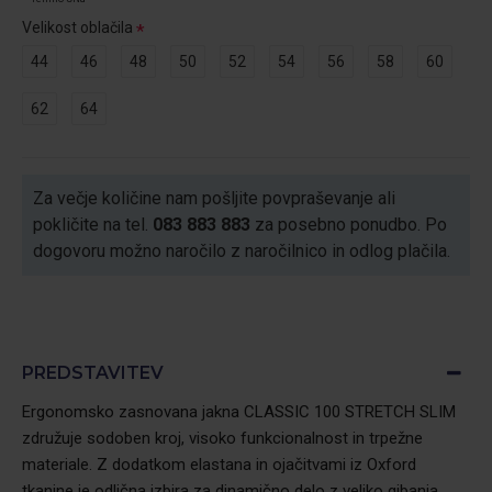
Velikost oblačila
44
46
48
50
52
54
56
58
60
62
64
Za večje količine nam pošljite povpraševanje ali
pokličite na tel.
083 883 883
za posebno ponudbo. Po
dogovoru možno naročilo z naročilnico in odlog plačila.
PREDSTAVITEV
Ergonomsko zasnovana jakna CLASSIC 100 STRETCH SLIM
združuje sodoben kroj, visoko funkcionalnost in trpežne
materiale. Z dodatkom elastana in ojačitvami iz Oxford
tkanine je odlična izbira za dinamično delo z veliko gibanja.