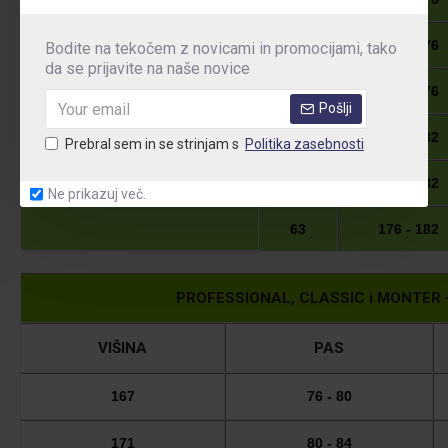
55
170 - 176
Bodite na tekočem z novicami in promocijami, tako
da se prijavite na naše novice
NESTANDARDNE
57
170 - 176
ŠTEVILKE
Pošlji
59
176 - 182
Prebral sem in se strinjam s
Politika zasebnosti
61
176 - 182
Ne prikazuj več.
63
176 - 182
PROFESSIONAL, CLASSIC i MONTER - g
VIŠINA
PAS
167
76 - 80
171
80 - 84