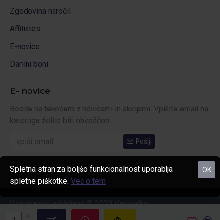
Zgodovina naročil
Affiliates
E-novice
Darilni boni
E- novice
Bodite na tekočem z novicami in akcijami. Vpišite email na
katerega želite biti obveščeni.
Pošlji
Prebral sem in se strinjam s
Politika zasebnosti
Spletna stran za boljšo funkcionalnost uporablja
OK
spletne piškotke.
Več o tem
Vse pravice pridržane © 2020 Varovalko