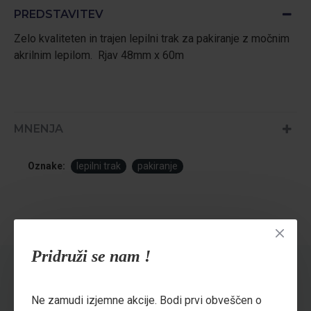
PREDSTAVITEV
Zelo kvaliteten in trajen lepilni trak za pakiranje z močnim
akrilnim lepilom. Rjav 48mm x 60m
MNENJA
Oznake:
lepilni trak
pakiranje
Pridruži se nam !
OSTALI SO TUDI KUPILI
Ne zamudi izjemne akcije. Bodi prvi obveščen o