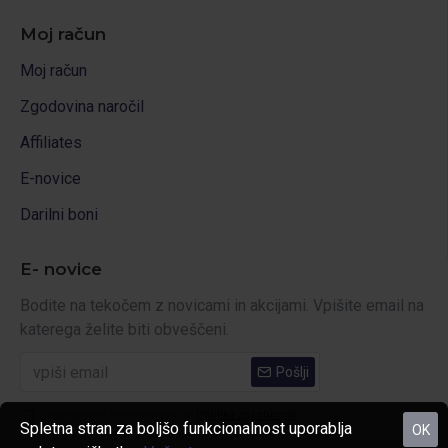
Moj račun
Moj račun
Zgodovina naročil
Affiliates
E-novice
Darilni boni
E- novice
Bodite na tekočem z novicami in akcijami. Vpišite email na
katerega želite biti obveščeni.
Pošlji
Prebral sem in se strinjam s
Politika zasebnosti
Spletna stran za boljšo funkcionalnost uporablja
OK