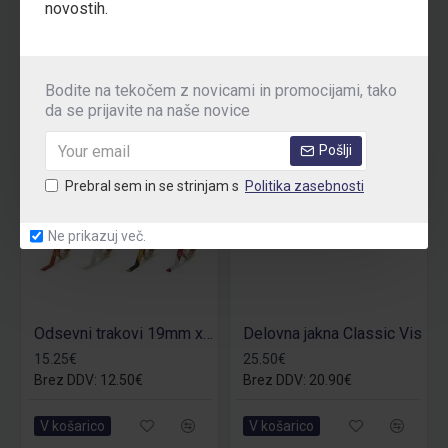
novostih.
Bodite na tekočem z novicami in promocijami, tako
da se prijavite na naše novice
Pošlji
Prebral sem in se strinjam s
Politika zasebnosti
Ne prikazuj več.
Odsevni trakovi 19mm x 10m
Delovna jakna Classic Vis
15.25€
25.50€
Brez DDV: 12.50€
Brez DDV: 20.90€
V košarico
V košarico