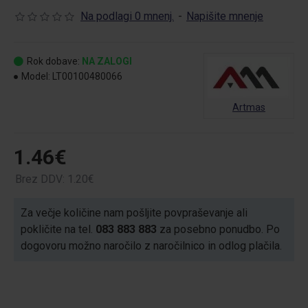
Na podlagi 0 mnenj.
-
Napišite mnenje
Rok dobave:
NA ZALOGI
Model:
LT00100480066
Artmas
1.46€
Brez DDV: 1.20€
Za večje količine nam pošljite povpraševanje ali
pokličite na tel.
083 883 883
za posebno ponudbo. Po
dogovoru možno naročilo z naročilnico in odlog plačila.