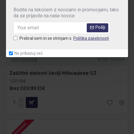
Bodite na tekočem z novicami in promocijami, tako
da se prijavite na naše novice
Pošlji
Prebral sem in se strinjam s
Politika zasebnosti
Ne prikazuj več.
VM footwear
8185-S3ESD
Zaščitni delovni čevlji Milwaukee S3
108.98€
Brez DDV:89.33€
RAZPRODANO