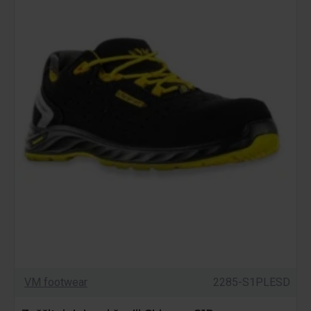
VM footwear
2285-S1PLESD