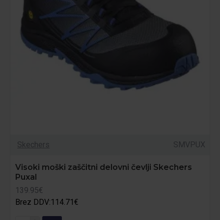
Skechers
SMVPUX
Visoki moški zaščitni delovni čevlji Skechers
Puxal
139.95€
Brez DDV:114.71€