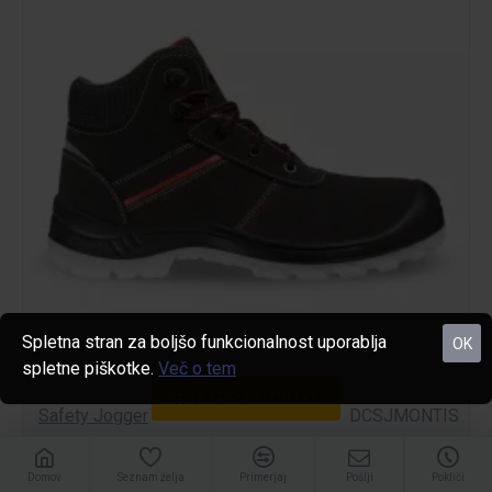
Spletna stran za boljšo funkcionalnost uporablja
OK
spletne piškotke.
Več o tem
FILTRIRAJ IZDELKE
Safety Jogger
DCSJMONTIS
Zaščitni delovni čevlji Montis S3
Domov
Seznam želja
Primerjaj
Pošlji
Pokliči