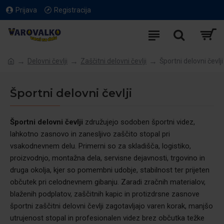
Prijava
Registracija
Delovni čevlji
Zaščitni delovni čevlji
Športni delovni čevlji
Športni delovni čevlji
Športni delovni čevlji
združujejo sodoben športni videz,
lahkotno zasnovo in zanesljivo zaščito stopal pri
vsakodnevnem delu. Primerni so za skladišča, logistiko,
proizvodnjo, montažna dela, servisne dejavnosti, trgovino in
druga okolja, kjer so pomembni udobje, stabilnost ter prijeten
občutek pri celodnevnem gibanju. Zaradi zračnih materialov,
blaženih podplatov, zaščitnih kapic in protizdrsne zasnove
športni zaščitni delovni čevlji zagotavljajo varen korak, manjšo
utrujenost stopal in profesionalen videz brez občutka težke