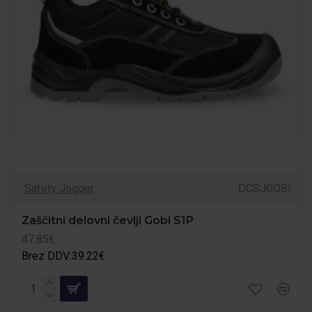
Safety Jogger
DCSJGOBI
Zaščitni delovni čevlji Gobi S1P
47.85€
Brez DDV:39.22€