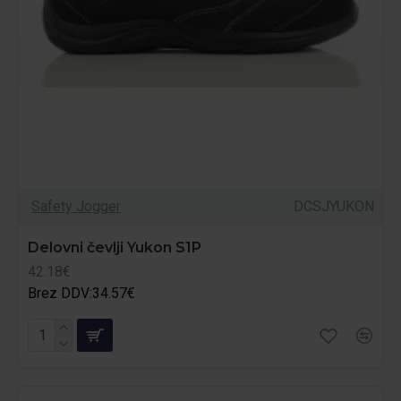
Safety Jogger
DCSJYUKON
Delovni čevlji Yukon S1P
42.18€
Brez DDV:34.57€