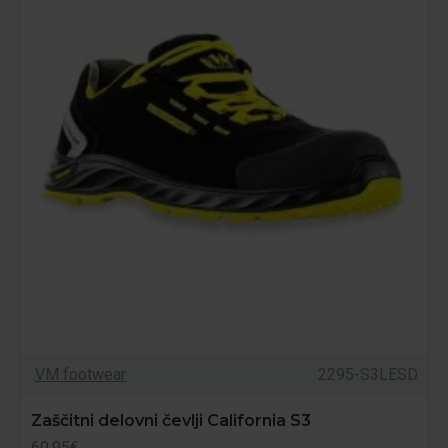
VM footwear
2295-S3LESD
Zaščitni delovni čevlji California S3
60.95€