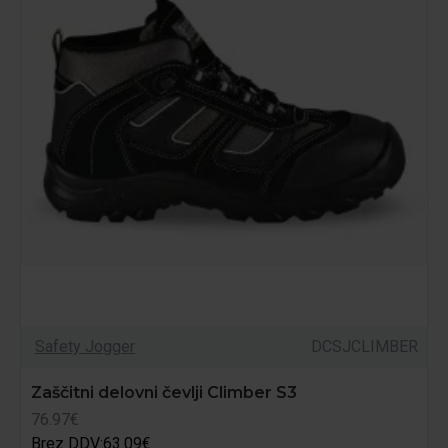
Safety Jogger
DCSJCLIMBER
Zaščitni delovni čevlji Climber S3
76.97€
Brez DDV:63.09€