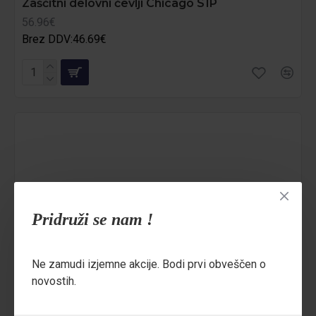
Zaščitni delovni čevlji Chicago S1P
56.96€
Brez DDV:46.69€
Pridruži se nam !
Ne zamudi izjemne akcije. Bodi prvi obveščen o
novostih.