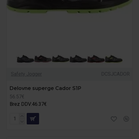
Safety Jogger
DCSJCADOR
Delovne superge Cador S1P
56.57€
Brez DDV:46.37€