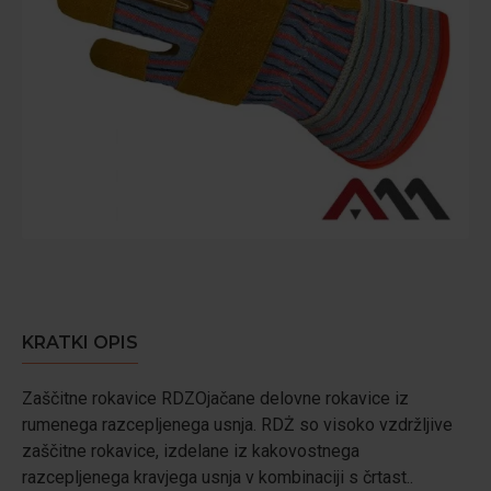
KRATKI OPIS
Zaščitne rokavice RDZOjačane delovne rokavice iz
rumenega razcepljenega usnja. RDŻ so visoko vzdržljive
zaščitne rokavice, izdelane iz kakovostnega
razcepljenega kravjega usnja v kombinaciji s črtast..