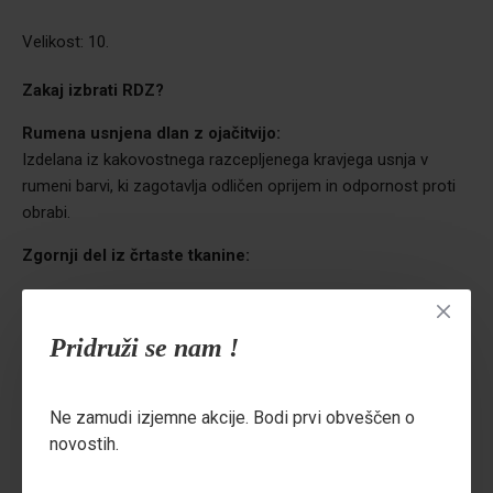
Velikost: 10.
Zakaj izbrati RDZ?
Rumena usnjena dlan z ojačitvijo:
Izdelana iz kakovostnega razcepljenega kravjega usnja v
rumeni barvi, ki zagotavlja odličen oprijem in odpornost proti
obrabi.
Zgornji del iz črtaste tkanine:
Trpežna črtasta bombažna tkanina omogoča dodatno
zračnost in udobje.
Pridruži se nam !
Ojačana zgornja stran:
Dodatno usnje na liniji metakarpalne kosti in prstih za večjo
Ne zamudi izjemne akcije. Bodi prvi obveščen o
zaščito roke med delom.
novostih.
Podložena notranjost:
Debela in mehka podloga v dlani in prstih povečuje udobje pri