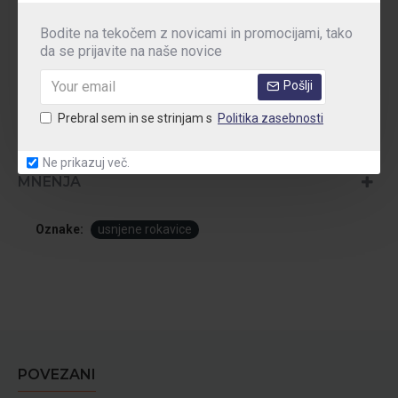
uporabi.
Bodite na tekočem z novicami in promocijami, tako
da se prijavite na naše novice
Trpežna manšeta:
Manšeta iz črtaste bombažne tkanine z obrobo za dodatno
Pošlji
zaščito zapestja.
Prebral sem in se strinjam s
Politika zasebnosti
Ne prikazuj več.
MNENJA
Oznake:
usnjene rokavice
POVEZANI