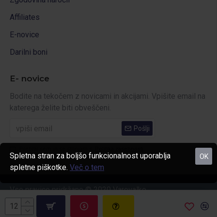
Affiliates
E-novice
Darilni boni
E- novice
Bodite na tekočem z novicami in akcijami. Vpišite email na
katerega želite biti obveščeni.
Pošlji
Prebral sem in se strinjam s
Politika zasebnosti
Spletna stran za boljšo funkcionalnost uporablja
OK
spletne piškotke.
Več o tem
Vse pravice pridržane © 2020 Varovalko