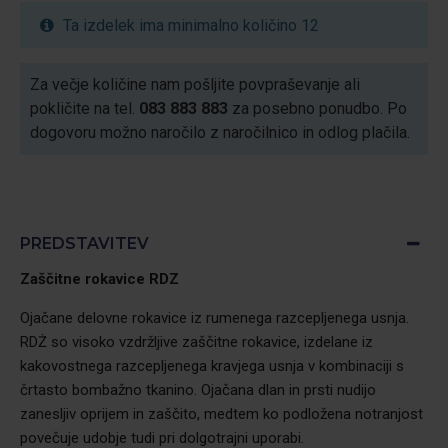
Ta izdelek ima minimalno količino 12
Za večje količine nam pošljite povpraševanje ali
pokličite na tel.
083 883 883
za posebno ponudbo. Po
dogovoru možno naročilo z naročilnico in odlog plačila.
PREDSTAVITEV
Zaščitne rokavice RDZ
Ojačane delovne rokavice iz rumenega razcepljenega usnja.
RDŻ so visoko vzdržljive zaščitne rokavice, izdelane iz
kakovostnega razcepljenega kravjega usnja v kombinaciji s
črtasto bombažno tkanino. Ojačana dlan in prsti nudijo
zanesljiv oprijem in zaščito, medtem ko podložena notranjost
povečuje udobje tudi pri dolgotrajni uporabi.