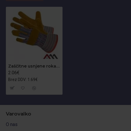
Zaščitne usnjene rokavice RDZ
2.06€
Brez DDV: 1.69€
Varovalko
O nas