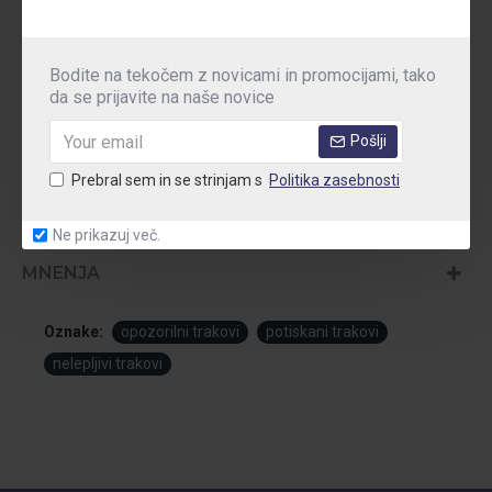
Minimalna količina naročila je 2000m (8 kosov po 250m).
V ceno je všteta tudi cena za pripravo plošče za tisk, ki se pri
Bodite na tekočem z novicami in promocijami, tako
ponovnem naročilu ne plača.
da se prijavite na naše novice
Za večje količine ali tisk na druge barve nas kontaktirajte.
Pošlji
Prebral sem in se strinjam s
Politika zasebnosti
Ne prikazuj več.
MNENJA
Oznake:
opozorilni trakovi
potiskani trakovi
nelepljivi trakovi