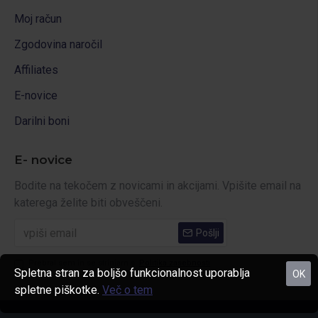
Moj račun
Zgodovina naročil
Affiliates
E-novice
Darilni boni
E- novice
Bodite na tekočem z novicami in akcijami. Vpišite email na
katerega želite biti obveščeni.
Pošlji
Prebral sem in se strinjam s
Politika zasebnosti
Spletna stran za boljšo funkcionalnost uporablja
OK
spletne piškotke.
Več o tem