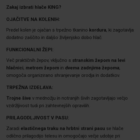
Zakaj izbrati hlače
KING?
OJAČITVE NA KOLENIH:
Predel kolen je ojačan s trpežno tkanino
kordura
, ki zagotavlja
dodatno zaščito in daljšo življenjsko dobo hlač.
FUNKCIONALNI ŽEPI:
Več praktičnih žepov, vključno s
stranskim žepom na levi
hlačnici
,
metrom žepom
in
dvema zadnjima žepoma
,
omogoča organizirano shranjevanje orodja in dodatkov.
TRPEŽNA IZDELAVA:
Trojne šive
v mednožju in notranjih šivih zagotavljajo večjo
vzdržljivost tudi pri zahtevnejših opravilih.
PRILAGODLJIVOST V PASU:
Zaradi
elastičnega traku na hrbtni strani pasu
se hlače
odlično prilagodijo telesu in omogočajo večje udobje pri