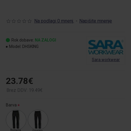
Na podlagi 0 mnenj.
-
Napišite mnenje
Rok dobave:
NA ZALOGI
Model:
DHSKING
Sara workwear
23.78€
Brez DDV: 19.49€
Barva
Rumena
Oranžna