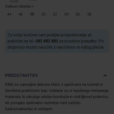
(+6.10€)
Velikost oblačila
44
46
48
50
52
54
56
58
Za večje količine nam pošljite povpraševanje ali
pokličite na tel.
083 883 883
za posebno ponudbo. Po
dogovoru možno naročilo z naročilnico in odlog plačila.
PREDSTAVITEV
KING so zanesljive delovne hlače z ojačitvami na kolenih in
številnimi praktičnimi žepi. Izdelane so iz trpežnega mešanega
materiala, ki združuje udobje bombaža in vzdržljivost poliestra,
ter ponujajo optimalno razmerje med zaščito,
funkcionalnostjo in udobjem.