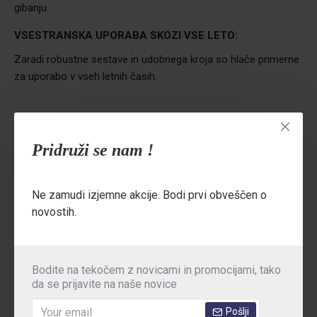
gibanju.
VSESTRANSKA UPORABA SKOZI VSE LETO:
Zaradi robustne sestave in udobnega kroja so hlače primerne
za uporabo v vseh letnih časih.
Standardi:
EN ISO 13688
Material:
65% poliester, 35% bombaž (245 g/m²)
Pridruži se nam !
Za ogled celotne kolekcije delovnih oblačil King
kliknite tukaj.
Ne zamudi izjemne akcije. Bodi prvi obveščen o
novostih.
TEHNIČNE PODROBNOSTI
Bodite na tekočem z novicami in promocijami, tako
da se prijavite na naše novice
MNENJA
Pošlji
TABELA VELIKOSTI