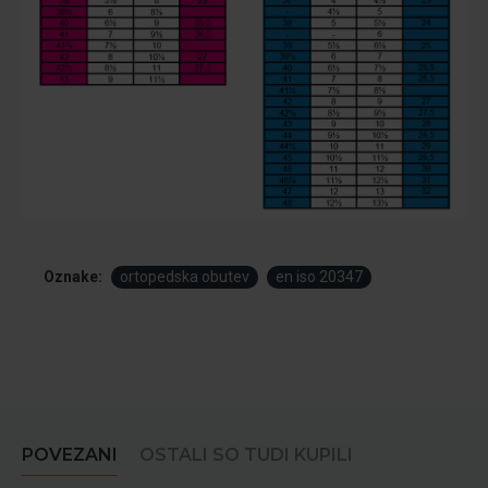
Oznake:
ortopedska obutev
en iso 20347
POVEZANI
OSTALI SO TUDI KUPILI