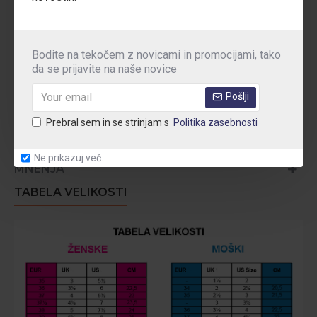
Vzdrževanje:
Bodite na tekočem z novicami in promocijami, tako
Pralni pri 30 ° C
da se prijavite na naše novice
Pošlji
Prebral sem in se strinjam s
Politika zasebnosti
TEHNIČNE PODROBNOSTI
Ne prikazuj več.
MNENJA
TABELA VELIKOSTI