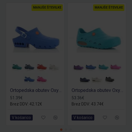
MANJŠE ŠTEVILKE
MANJŠE ŠTEVILKE
Ortopedska obutev Oxyclog OB
Ortopedska obutev Oxyva OB
51.39€
53.36€
Brez DDV: 42.12€
Brez DDV: 43.74€
V košarico
V košarico