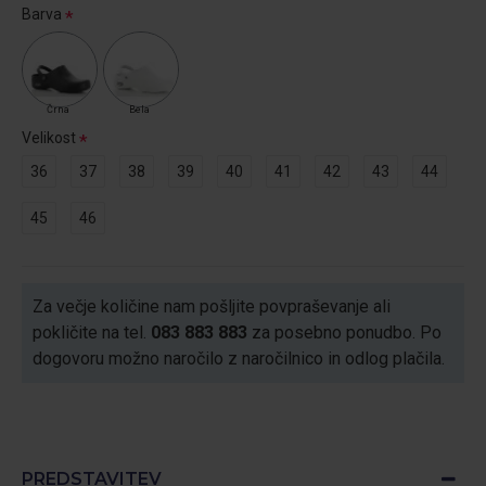
Barva
Črna
Bela
Velikost
36
37
38
39
40
41
42
43
44
45
46
Za večje količine nam pošljite povpraševanje ali
pokličite na tel.
083 883 883
za posebno ponudbo. Po
dogovoru možno naročilo z naročilnico in odlog plačila.
PREDSTAVITEV