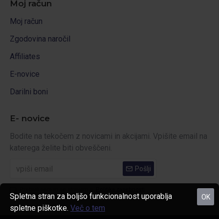
Moj račun
Moj račun
Zgodovina naročil
Affiliates
E-novice
Darilni boni
E- novice
Bodite na tekočem z novicami in akcijami. Vpišite email na
katerega želite biti obveščeni.
Pošlji
Prebral sem in se strinjam s
Politika zasebnosti
Spletna stran za boljšo funkcionalnost uporablja
OK
spletne piškotke.
Več o tem