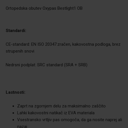
Ortopedska obutev Oxypas Bestlight1 OB
Standardi:
CE-standard: EN ISO 20347:zračen, kakovostna podloga, brez
strupenih snovi
Nedrsni podplat: SRC standard (SRA + SRB)
Lastnosti:
Zaprt na zgornjem delu za maksimalno zaščito
Lahki kakovostni natikač iz EVA materiala
Vsestransko vrtljiv pas omogoča, da ga nosite naprej ali
nazaj