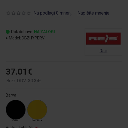
Na podlagi 0 mnenj.
-
Napišite mnenje
Rok dobave:
NA ZALOGI
Model:
DBZHYPERV
Reis
37.01€
Brez DDV: 30.34€
Barva
Črna
Rumena
Velikost oblačila