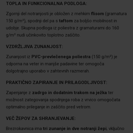
TOPLA IN FUNKCIONALNA PODLOGA:
Zgornji del notranjosti je obložen z mehkim
flisom
(gramatura
150 g/m²), spodnji del pa s
taftom
za boljšo mobilnost in
udobje. Skupna podloga iz poliestra z gramaturami do 160
g/m² nudi učinkovito toplotno zaščito.
VZDRŽLJIVA ZUNANJOST:
Zunanjost iz
PVC-prevlečenega poliestra
(150 g/m²) je
odporna na veter in manjše padavine ter omogoča
dolgotrajno uporabo v zahtevnih razmerah.
PRAKTIČNO ZAPIRANJE IN PRILAGODLJIVOST:
Zapenjanje z
zadrgo in dodatnim trakom na ježka
ter
možnost zategovanja spodnjega roba z vrvico omogočata
optimalno prileganje in zaščito pred vetrom.
VEČ ŽEPOV ZA SHRANJEVANJE:
Brezrokavnica ima
tri zunanje in dve notranji žepi
, vključno