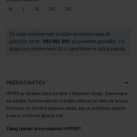
M
L
XL
2XL
3XL
Za večje količine nam pošljite povpraševanje ali
pokličite na tel.
083 883 883
za posebno ponudbo. Po
dogovoru možno naročilo z naročilnico in odlog plačila.
PREDSTAVITEV
HYPER je idealna izbira za delo v hladnem okolju. Zasnovana
za udobje, funkcionalnost in boljšo vidnost pri delu na terenu.
Primeren za številna delovna okolja, kjer je potrebna zaščita
trupa in svoboda gibanja rok.
Zakaj izbrati brezrokavnik
HYPER?