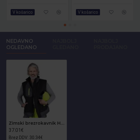
V košarico
V košarico
NEDAVNO
NAJBOLJ
NAJBOLJ
OGLEDANO
GLEDANO
PRODAJANO
Zimski brezrokavnik HYPER-V
37.01€
Brez DDV: 30.34€