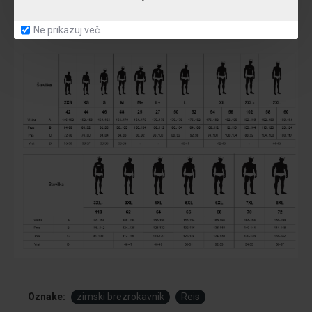
Ne prikazuj več.
Oznake:
zimski brezrokavnik
Reis