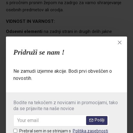
s priročnim prsnim žepom na zadrgo za varno shranjevanje
osebnih predmetov ali orodja.
VIDNOST IN VARNOST:
Odsevni elementi
na zadnji strani in drugih delih jakne
izboljšajo vidnost uporabnika v slabih svetlobnih pogojih.
Pridruži se nam !
Standardi:
EN ISO 13688, EN ISO 5470-2 | CE kategorija I
Področja uporabe:
Logistika, strojništvo, gradbeništvo,
Ne zamudi izjemne akcije. Bodi prvi obveščen o
avtomobilska industrija, vzdrževanje, kmetijstvo, lov in
novostih.
gozdarstvo
Bodite na tekočem z novicami in promocijami, tako
TEHNIČNE PODROBNOSTI
da se prijavite na naše novice
Pošlji
MNENJA
Prebral sem in se strinjam s
Politika zasebnosti
TABELA VELIKOSTI