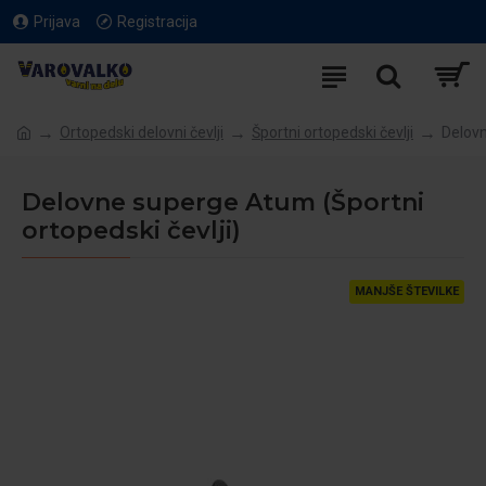
Prijava
Registracija
Ortopedski delovni čevlji
Športni ortopedski čevlji
Delovn
Delovne superge Atum (Športni
ortopedski čevlji)
MANJŠE ŠTEVILKE