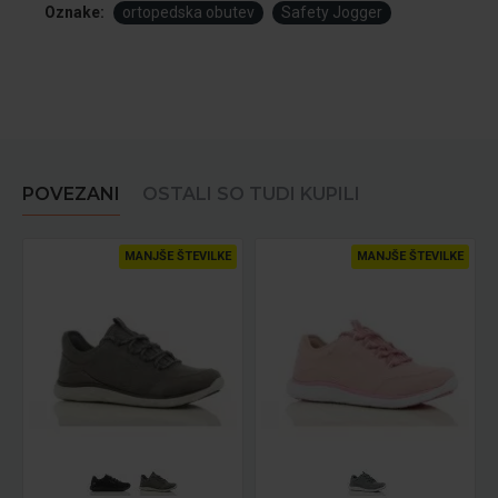
Oznake:
ortopedska obutev
Safety Jogger
POVEZANI
OSTALI SO TUDI KUPILI
MANJŠE ŠTEVILKE
MANJŠE ŠTEVILKE