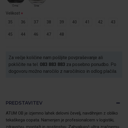
Črna
Siva
Velikost
35
36
37
38
39
40
41
42
43
45
44
46
47
48
Za večje količine nam pošljite povpraševanje ali
pokličite na tel.
083 883 883
za posebno ponudbo. Po
dogovoru možno naročilo z naročilnico in odlog plačila.
PREDSTAVITEV
ATUM OB je izjemno lahek delovni čevelj, navdihnjen z obliko
tekaškega copata. Namenjen je profesionalcem v logistiki,
zdravstvu, montaži in gostinstvu. Zahvaljujoč ultra zračnemu