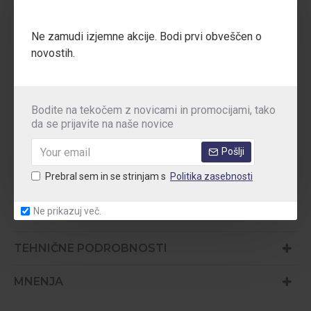
Blaženje v peti (E)
zmanjša obremenitve pri dolgotrajni hoji
ali delu na trdih površinah.
Ne zamudi izjemne akcije. Bodi prvi obveščen o
novostih.
BREZ KOVINSKIH DELOV IN IZJEMNO LAHEK:
Popolnoma nekovinski
model je
izjemno lahek
, kar prispeva
k večjemu udobju in manjši utrujenosti stopal.
Bodite na tekočem z novicami in promocijami, tako
da se prijavite na naše novice
Standardi:
EN ISO 20347:2022+A1:2024 | OB SR E | CE
Pošlji
Področja uporabe:
Logistika, skladišča, zdravstvena nega,
Prebral sem in se strinjam s
Politika zasebnosti
gostinstvo, montaža, farmacija, storitvene dejavnosti
Ne prikazuj več.
TEHNIČNE PODROBNOSTI
MNENJA