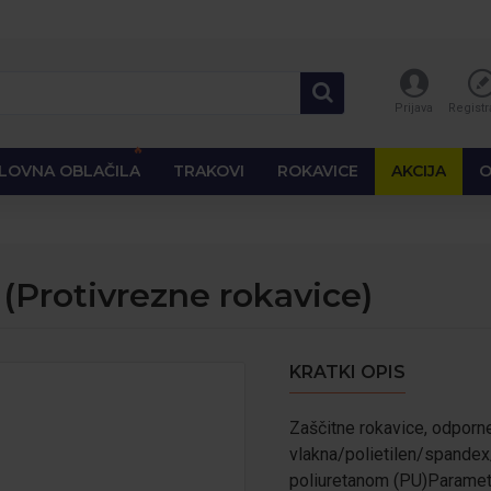
Prijava
Registr
🔥
LOVNA OBLAČILA
TRAKOVI
ROKAVICE
AKCIJA
O
(Protivrezne rokavice)
KRATKI OPIS
Zaščitne rokavice, odporne 
vlakna/polietilen/spandex
poliuretanom (PU)Parametri