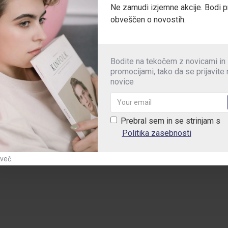
Ne zamudi izjemne akcije. Bodi p
obveščen o novostih.
 ali električna dela.
Bodite na tekočem z novicami in
promocijami, tako da se prijavite
obno delo - tudi v zahtevnih okoljih.
novice
Prebral sem in se strinjam s
Politika zasebnosti
 več.