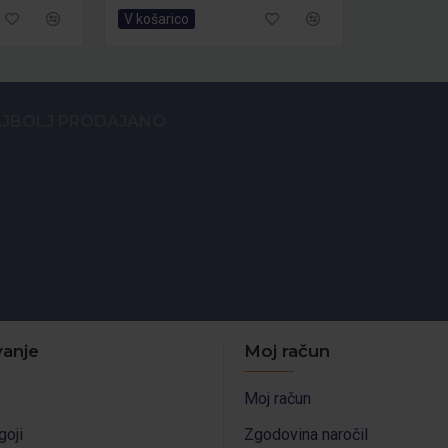
V košarico
JBOLJ PRODAJANO
anje
Moj račun
Moj račun
goji
Zgodovina naročil