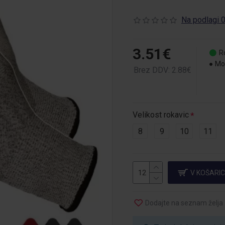
Na podlagi 0
3.51€
R
Mo
Brez DDV: 2.88€
Velikost rokavic
8
9
10
11
V KOŠARI
Dodajte na seznam želja