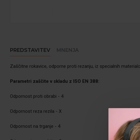
PREDSTAVITEV
MNENJA
Zaščitne rokavice, odporne proti rezanju, iz specialnih materia
Parametri zaščite v skladu z ISO EN 388:
Odpornost proti obrabi - 4
Odpornost reza rezila - X
Odpornost na trganje - 4