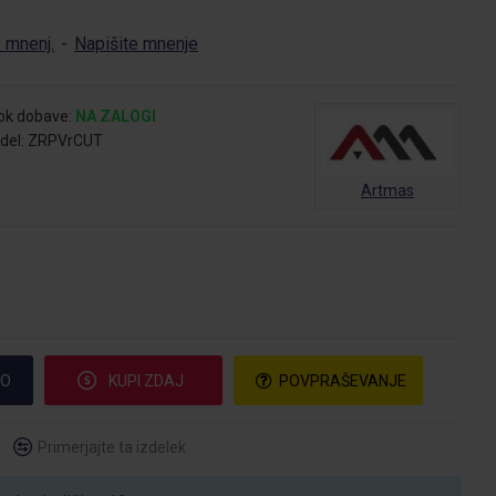
 mnenj.
-
Napišite mnenje
ok dobave:
NA ZALOGI
del:
ZRPVrCUT
Artmas
CO
KUPI ZDAJ
POVPRAŠEVANJE
Primerjajte ta izdelek