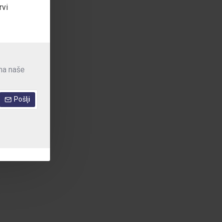
rvi
 na naše
Pošlji