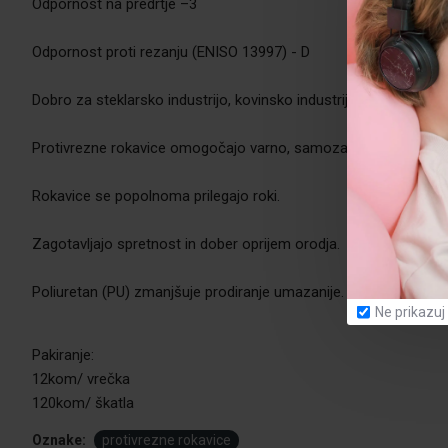
Odpornost na predrtje –3
Odpornost proti rezanju (ENISO 13997) - D
Dobro za steklarsko industrijo, kovinsko industrijo, natančna dela
Protivrezne rokavice omogočajo varno, samozavestno in zelo ud
Rokavice se popolnoma prilegajo roki.
Zagotavljajo spretnost in dober oprijem orodja.
Poliuretan (PU) zmanjšuje prodiranje umazanije.
Ne prikazuj
Pakiranje:
12kom/ vrečka
120kom/ škatla
Oznake:
protivrezne rokavice