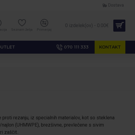
Dostava
0 izdelek(ov) - 0.00€
acija
Seznam želja
Primerjaj
UTLET
070 111 333
KONTAKT
proti rezanju, iz specialnih materialov, kot so steklena
/najlon (UHMWPE), brezšivne, prevlečene s sivim
 zaščit..