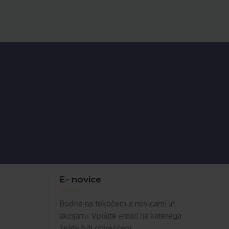
E- novice
Bodite na tekočem z novicami in
akcijami. Vpišite email na katerega
želite biti obveščeni.