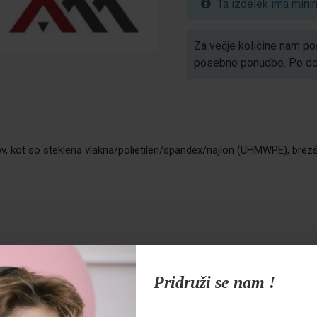
Ta izdelek ima minim
Za večje količine nam poš
posebno ponudbo. Po dogo
lov, kot so steklena vlakna/polietilen/spandex/najlon (UHMWPE), brez
Pridruži se nam !