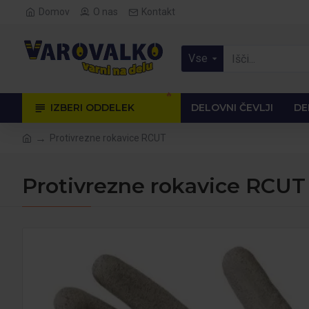
Domov
O nas
Kontakt
Vse
🔥
IZBERI ODDELEK
DELOVNI ČEVLJI
DE
Protivrezne rokavice RCUT
Protivrezne rokavice RCUT 