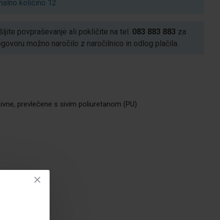
alno količino 12
ljite povpraševanje ali pokličite na tel.
083 883 883
za
voru možno naročilo z naročilnico in odlog plačila.
šivne, prevlečene s sivim poliuretanom (PU)