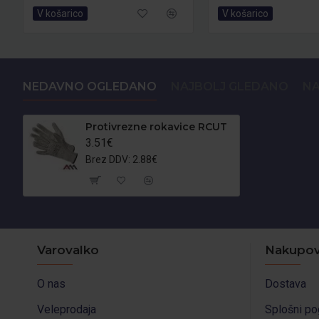
V košarico
V košarico
NEDAVNO OGLEDANO
NAJBOLJ GLEDANO
NA
Protivrezne rokavice RCUT
3.51€
Brez DDV: 2.88€
Varovalko
Nakupov
O nas
Dostava
Veleprodaja
Splošni po