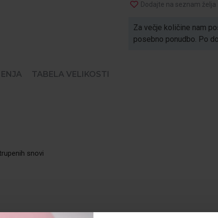
Dodajte na seznam želja
Za večje količine nam poš
posebno ponudbo. Po dogo
ENJA
TABELA VELIKOSTI
trupenih snovi