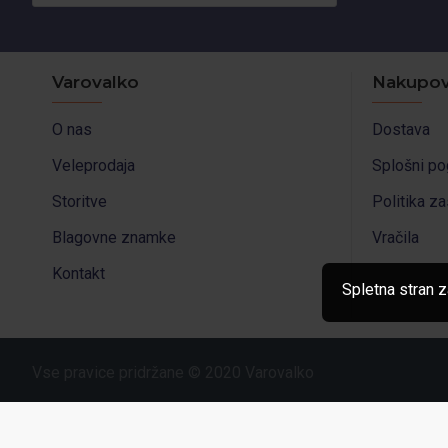
Varovalko
Nakupov
O nas
Dostava
Veleprodaja
Splošni po
Storitve
Politika z
Blagovne znamke
Vračila
Kontakt
Spletna stran z
Vse pravice pridržane © 2020 Varovalko