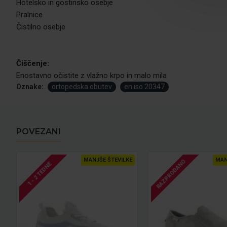
Hotelsko in gostinsko osebje
Pralnice
Čistilno osebje
Čiščenje:
Enostavno očistite z vlažno krpo in malo mila
Oznake:
ortopedska obutev
en iso 20347
POVEZANI
MANJŠE ŠTEVILKE
MAN
RAZPRODANO
1 - 2 TEDNE