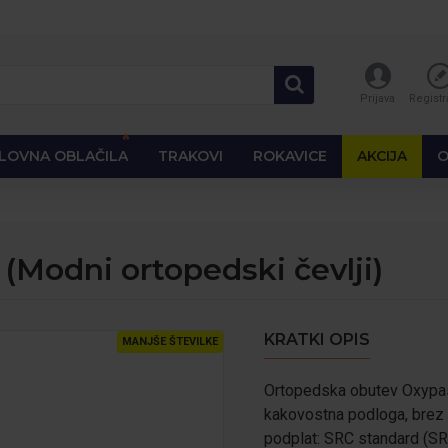
Prijava
Registr
🔥
LOVNA OBLAČILA
TRAKOVI
ROKAVICE
AKCIJA
O
(Modni ortopedski čevlji)
KRATKI OPIS
MANJŠE ŠTEVILKE
Ortopedska obutev Oxypas
kakovostna podloga, brez 
podplat: SRC standard (SR