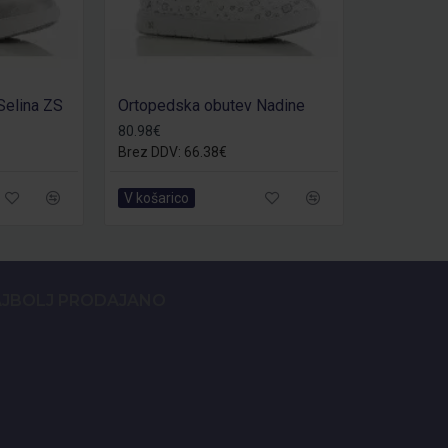
Selina ZS
Ortopedska obutev Nadine
80.98€
Brez DDV: 66.38€
V košarico
JBOLJ PRODAJANO