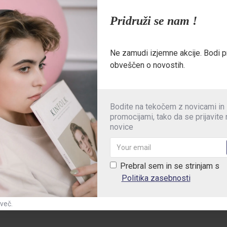
ega usnja
Pridruži se nam !
drugim ortopedskim vložkom
 sunkov pri hoji
Ne zamudi izjemne akcije. Bodi p
obveščen o novostih.
lat iz gume ustreza najvišjim protidrsnim standardom
Bodite na tekočem z novicami in
je ESD standard
promocijami, tako da se prijavite
novice
he
Prebral sem in se strinjam s
Politika zasebnosti
 več.