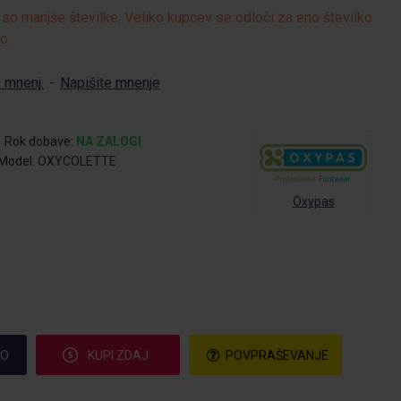
so manjše številke. Veliko kupcev se odloči za eno številko
o.
 mnenj.
-
Napišite mnenje
Rok dobave:
NA ZALOGI
Model:
OXYCOLETTE
Oxypas
CO
KUPI ZDAJ
POVPRAŠEVANJE