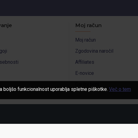
anje
Moj račun
Moj račun
goji
Zgodovina naročil
asebnosti
Affiliates
E-novice
Darilni boni
a boljšo funkcionalnost uporablja spletne piškotke.
Več o tem