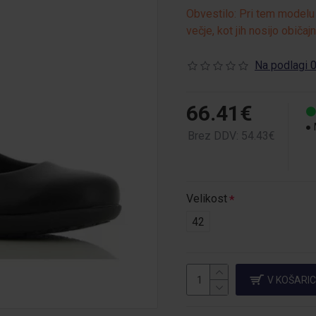
Obvestilo: Pri tem modelu 
večje, kot jih nosijo običajn
Na podlagi 0
66.41€
Brez DDV: 54.43€
Velikost
42
V KOŠARI