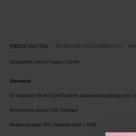
PREDSTAVITEV
TEHNIČNE PODROBNOSTI
MN
Ortopedska obutev Oxypas Colette
Standardi:
CE-standard: EN ISO 20347:zračen, kakovostna podloga, brez s
Antistatična obutev: ESD standard
Nedrsni podplat: SRC standard (SRA + SRB)