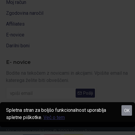
Moj račun
Zgodovina naročil
Affiliates
E-novice
Darilni boni
E- novice
Bodite na tekočem z novicami in akcijami. Vpišite email na
katerega želite biti obveščeni.
Pošlji
Prebral sem in se strinjam s
Politika zasebnosti
Spletna stran za boljšo funkcionalnost uporablja
OK
spletne piškotke.
Več o tem
Vse pravice pridržane © 2020 Varovalko