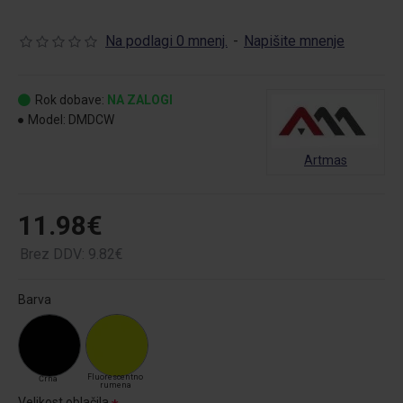
Na podlagi 0 mnenj.
-
Napišite mnenje
Rok dobave:
NA ZALOGI
Model:
DMDCW
Artmas
11.98€
Brez DDV: 9.82€
Barva
Fluorescentno
Črna
rumena
Velikost oblačila