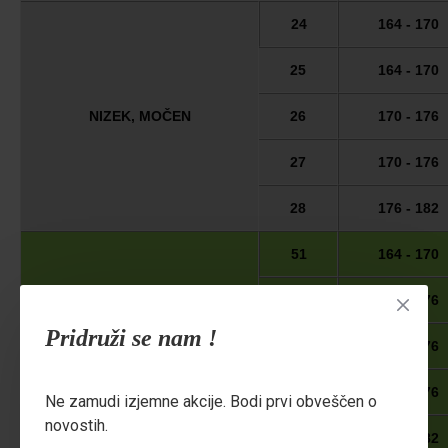
24
164 - 170
25
164 - 170
NIZEK, MOČEN
26
170 - 176
27
170 - 176
28
176 - 182
51
164 - 170
53
170 - 176
Pridruži se nam !
55
170 - 176
NESTANDARDNE
57
170 - 176
Ne zamudi izjemne akcije. Bodi prvi obveščen o
ŠTEVILKE
novostih.
59
176 - 182