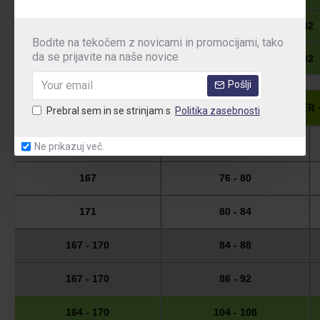
61
176 - 182
Bodite na tekočem z novicami in promocijami, tako
da se prijavite na naše novice
63
176 - 182
Pošlji
PROFESSIONAL, CLASSIC i MONTER - g
Prebral sem in se strinjam s
Politika zasebnosti
VIŠINA
PAS
Ne prikazuj več.
167
76 - 80
171
80 - 84
167 - 170
84 - 88
167 - 170
86 - 92
164 - 170
104 - 108