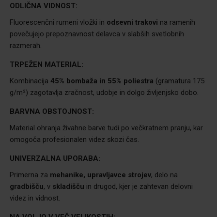
ODLIČNA VIDNOST:
Fluorescenčni rumeni vložki in
odsevni trakovi
na ramenih
povečujejo prepoznavnost delavca v slabših svetlobnih
razmerah.
TRPEŽEN MATERIAL:
Kombinacija
45% bombaža in 55% poliestra
(gramatura 175
g/m²) zagotavlja zračnost, udobje in dolgo življenjsko dobo.
BARVNA OBSTOJNOST:
Material ohranja živahne barve tudi po večkratnem pranju, kar
omogoča profesionalen videz skozi čas.
UNIVERZALNA UPORABA:
Primerna za
mehanike, upravljavce strojev
, delo na
gradbišču
, v
skladišču
in drugod, kjer je zahtevan delovni
videz in vidnost.