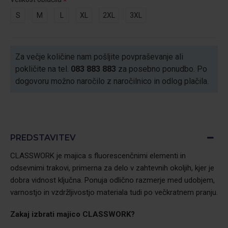
S
M
L
XL
2XL
3XL
Za večje količine nam pošljite povpraševanje ali
pokličite na tel.
083 883 883
za posebno ponudbo. Po
dogovoru možno naročilo z naročilnico in odlog plačila.
PREDSTAVITEV
CLASSWORK je majica s fluorescenčnimi elementi in
odsevnimi trakovi, primerna za delo v zahtevnih okoljih, kjer je
dobra vidnost ključna. Ponuja odlično razmerje med udobjem,
varnostjo in vzdržljivostjo materiala tudi po večkratnem pranju.
Zakaj izbrati majico
CLASSWORK?