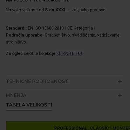
NA VOLJO V VEČ VELIKOSTIH:
Na voljo velikosti od
S do XXXL
– za vsako postavo.
Standardi:
EN ISO 13688:2013 | CE Kategorija I
Področja uporabe:
Gradbeništvo, skladiščenje, vzdrževanje,
strojništvo
Za ogled celotne kolekcije
KLIKNITE TU!
TEHNIČNE PODROBNOSTI
MNENJA
TABELA VELIKOSTI
PROFESSIONAL, CLASSIC i MONTER - 