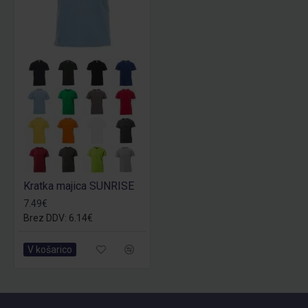
Kratka majica SUNRISE
7.49€
Brez DDV: 6.14€
V košarico