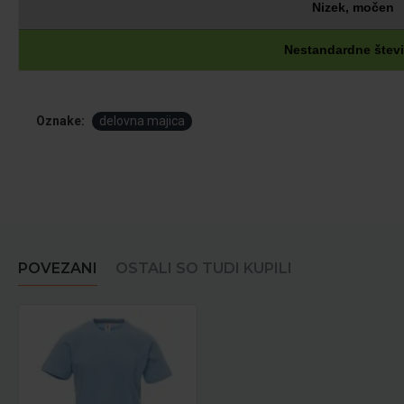
Nizek, močen
Nestandardne števi
Oznake:
delovna majica
POVEZANI
OSTALI SO TUDI KUPILI