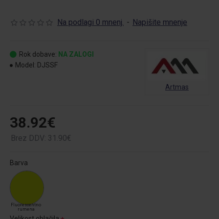
Na podlagi 0 mnenj.
-
Napišite mnenje
Rok dobave:
NA ZALOGI
Model:
DJSSF
Artmas
38.92€
Brez DDV: 31.90€
Barva
Fluorescentno
rumena
Velikost oblačila