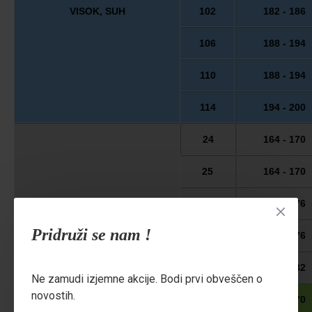
VISOK, SUH
102
182 - 186
106
188 - 194
110
188 - 194
114
194 - 200
24
164 - 170
25
164 - 170
NIZEK, MOČEN
26
170 - 176
Pridruži se nam !
27
170 - 176
28
176 - 182
Ne zamudi izjemne akcije. Bodi prvi obveščen o
novostih.
51
164 - 170