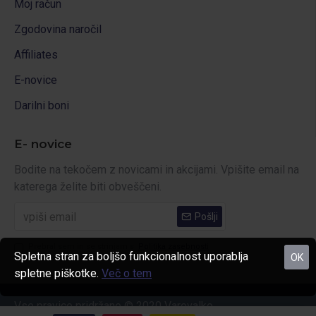
Moj račun
Zgodovina naročil
Affiliates
E-novice
Darilni boni
E- novice
Bodite na tekočem z novicami in akcijami. Vpišite email na
katerega želite biti obveščeni.
Pošlji
Prebral sem in se strinjam s
Politika zasebnosti
Spletna stran za boljšo funkcionalnost uporablja
OK
spletne piškotke.
Več o tem
Vse pravice pridržane © 2020 Varovalko