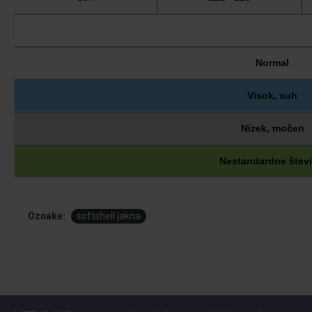
Normal
Visok, suh
Nizek, močen
Nestandardne števi
Oznake:
softshell jakna