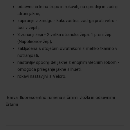
odsevne črte na trupu in rokavih, na sprednji in zadnji
strani jakne,
zapiranje z zardgo - kakovostna, zadrga proti vetru -
tudi v žepih,
3 zunanji žepi - 2 velika stranska žepa, 1 prsni žep
(Napoleonov žep),
zaključena s stoječim ovratnikom z mehko tkanino v
notranjosti,
nastavljiv spodnji del jakne z enojnim vlečnim robom -
omogoča prileganje jakne silhueti,
rokavi nastavljivi z Velcro.
Barva: fluorescentno rumena s črnimi vložki in odsevnimi
črtami