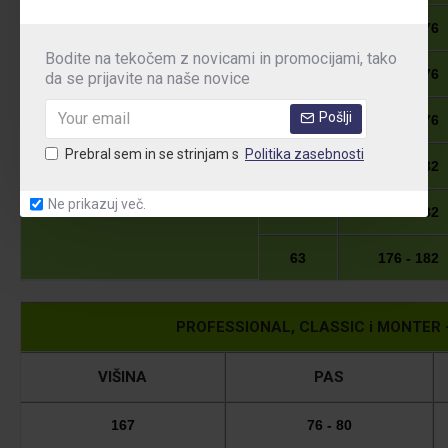
53
170 - 176
Bodite na tekočem z novicami in promocijami, tako
55
170 - 176
da se prijavite na naše novice
NESTANDARDNE
Pošlji
57
170 - 176
ŠTEVILKE
Prebral sem in se strinjam s
Politika zasebnosti
59
176 - 182
Ne prikazuj več.
61
176 - 182
63
176 - 182
PROFESSIONAL, CLASSIC i MONTER - g
VIŠINA
PAS
167
76 - 80