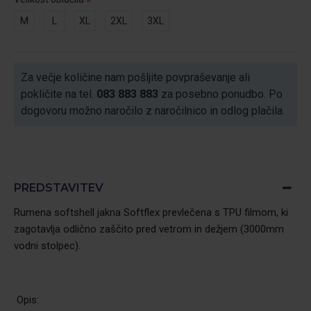
M
L
XL
2XL
3XL
Za večje količine nam pošljite povpraševanje ali
pokličite na tel.
083 883 883
za posebno ponudbo. Po
dogovoru možno naročilo z naročilnico in odlog plačila.
PREDSTAVITEV
Rumena softshell jakna Softflex prevlečena s TPU filmom, ki
zagotavlja odlično zaščito pred vetrom in dežjem (3000mm
vodni stolpec).
Opis: