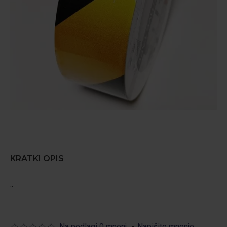
KRATKI OPIS
..
Na podlagi 0 mnenj.
-
Napišite mnenje