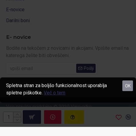
E-novice
Darilni boni
E- novice
Bodite na tekočem z novicami in akcijami. Vpišite email na
katerega želite biti obveščeni.
Pošlji
Prebral sem in se strinjam s
Politika zasebnosti
Spletna stran za boljšo funkcionalnost uporablja
OK
spletne piškotke.
Več o tem
Vse pravice pridržane © 2020 Varovalko