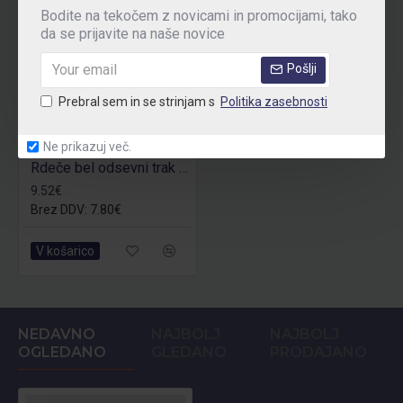
Bodite na tekočem z novicami in promocijami, tako
da se prijavite na naše novice
Pošlji
Prebral sem in se strinjam s
Politika zasebnosti
Ne prikazuj več.
Rdeče bel odsevni trak 50mm
9.52€
Brez DDV: 7.80€
V košarico
NEDAVNO
NAJBOLJ
NAJBOLJ
OGLEDANO
GLEDANO
PRODAJANO