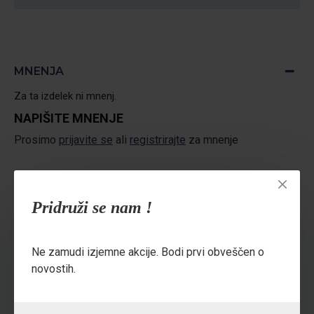
MNENJA
Za ta izdelek ni mnenj.
NAPIŠITE MNENJE
Prosimo
prijavite se
ali
registrirajte
za mnenje
Pridruži se nam !
Ne zamudi izjemne akcije. Bodi prvi obveščen o
OSTALI SO TUDI KUPILI
novostih.