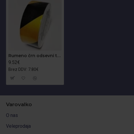
Rumeno črn odsevni trak 50mm
9.52€
Brez DDV: 7.80€
Varovalko
O nas
Veleprodaja