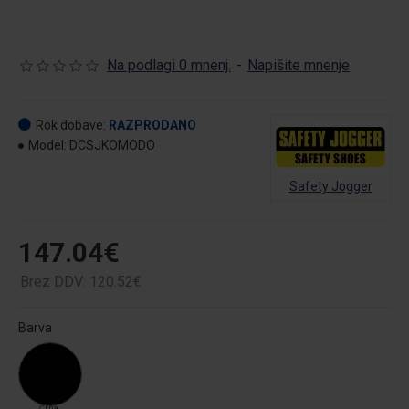
Na podlagi 0 mnenj.
-
Napišite mnenje
Rok dobave:
RAZPRODANO
Model:
DCSJKOMODO
Safety Jogger
147.04€
Brez DDV: 120.52€
Barva
Črna