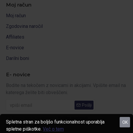
Moj račun
Moj račun
Zgodovina naročil
Affiliates
E-novice
Darilni boni
E- novice
Bodite na tekočem z novicami in akcijami. Vpišite email na
katerega želite biti obveščeni.
Pošlji
Prebral sem in se strinjam s
Politika zasebnosti
Spletna stran za boljšo funkcionalnost uporablja
OK
spletne piškotke.
Več o tem