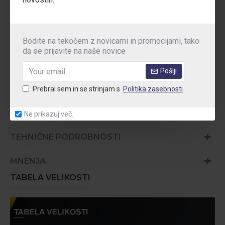
Poudarjene značilnosti:
blaženje udarcev in blažilna cona
ergonomsko preoblikovan notranji vložek
podpora loka
Bodite na tekočem z novicami in promocijami, tako
da se prijavite na naše novice
elektrostatična razelektritev
Pošlji
Teža:
Prebral sem in se strinjam s
Politika zasebnosti
445g ( št. 41)
Ne prikazuj več.
TEHNIČNE PODROBNOSTI
MNENJA
TABELA VELIKOSTI