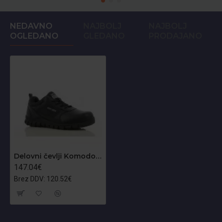
NEDAVNO
NAJBOLJ
NAJBOLJ
OGLEDANO
GLEDANO
PRODAJANO
Delovni čevlji Komodo S3 - samo št. 43
147.04€
Brez DDV: 120.52€