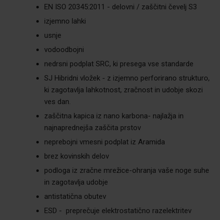
EN ISO 20345:2011 - delovni / zaščitni čevelj S3
izjemno lahki
usnje
vodoodbojni
nedrsni podplat SRC, ki presega vse standarde
SJ Hibridni vložek - z izjemno perforirano strukturo,
ki zagotavlja lahkotnost, zračnost in udobje skozi
ves dan.
zaščitna kapica iz nano karbona- najlažja in
najnaprednejša zaščita prstov
neprebojni vmesni podplat iz Aramida
brez kovinskih delov
podloga iz zračne mrežice-ohranja vaše noge suhe
in zagotavlja udobje
antistatična obutev
ESD - preprečuje elektrostatično razelektritev