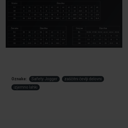
Oznake:
Safety Jogger
zaščitni čevlji delovni
izjemno lahki