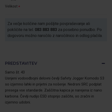
Velikost
Za večje količine nam pošljite povpraševanje ali
pokličite na tel.
083 883 883
za posebno ponudbo. Po
dogovoru možno naročilo z naročilnico in odlog plačila.
PREDSTAVITEV
Samo št. 43
Usnjeni vodoodbojni delovni čevlji Safety Jogger Komodo S3
so izjemno lahki in prijetni za nošenje. Nedrsni SRC podplat
presega vse standarde. Zaščitna kapica je narejena iz nano
karbona. Čevlji nudijo ESD stopnjo zaščite, so zračni in
izjemno udobni.