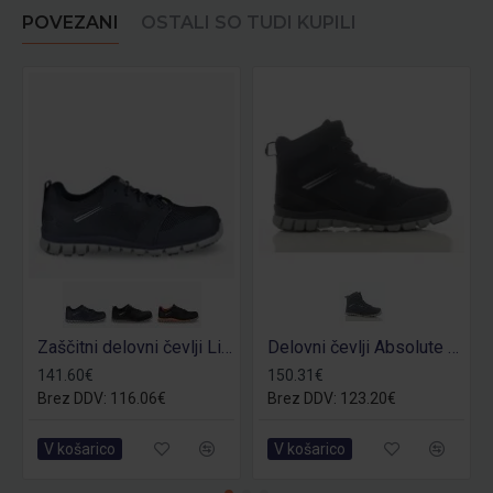
POVEZANI
OSTALI SO TUDI KUPILI
Zaščitni delovni čevlji Ligero S1P
Delovni čevlji Absolute S1P -samo št. 41
141.60€
150.31€
Brez DDV: 116.06€
Brez DDV: 123.20€
V košarico
V košarico