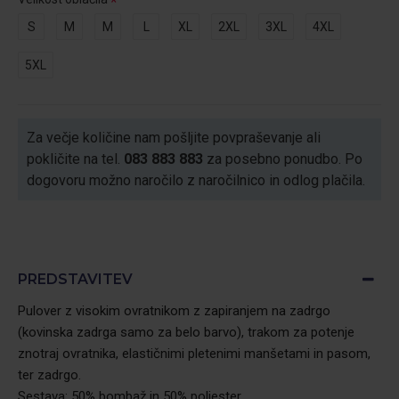
S
M
M
L
XL
2XL
3XL
4XL
5XL
Za večje količine nam pošljite povpraševanje ali
pokličite na tel.
083 883 883
za posebno ponudbo. Po
dogovoru možno naročilo z naročilnico in odlog plačila.
PREDSTAVITEV
Pulover z visokim ovratnikom z zapiranjem na zadrgo
(kovinska zadrga samo za belo barvo), trakom za potenje
znotraj ovratnika, elastičnimi pletenimi manšetami in pasom,
ter zadrgo.
Sestava: 50% bombaž in 50% poliester,