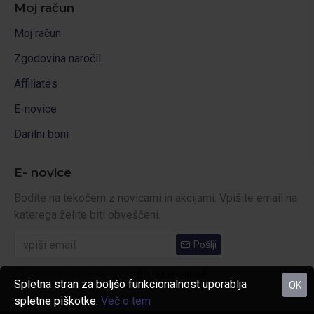
Moj račun
Moj račun
Zgodovina naročil
Affiliates
E-novice
Darilni boni
E- novice
Bodite na tekočem z novicami in akcijami. Vpišite email na
katerega želite biti obveščeni.
Pošlji
Prebral sem in se strinjam s
Politika zasebnosti
Spletna stran za boljšo funkcionalnost uporablja
OK
spletne piškotke.
Več o tem