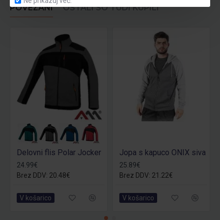
Ne prikazuj več.
POVEZANI
OSTALI SO TUDI KUPILI
Delovni flis Polar Jocker
Jopa s kapuco ONIX siva
24.99€
25.89€
Brez DDV: 20.48€
Brez DDV: 21.22€
V košarico
V košarico