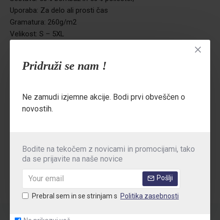
Uporaba: Za delo ali prosti čas
Gramatura: 260g/m2
Velikost: S – 5XL
Barva: temno modra, bela, črna, modra, siva
Pranje: 30°C
Pridruži se nam !
Ne zamudi izjemne akcije. Bodi prvi obveščen o
TEHNIČNE PODROBNOSTI
novostih.
MNENJA
Oznake:
pulover
Bodite na tekočem z novicami in promocijami, tako
da se prijavite na naše novice
Pošlji
Prebral sem in se strinjam s
Politika zasebnosti