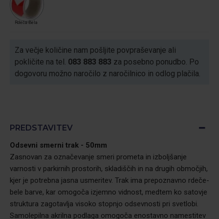
Rdeča-Bela
Za večje količine nam pošljite povpraševanje ali
pokličite na tel.
083 883 883
za posebno ponudbo. Po
dogovoru možno naročilo z naročilnico in odlog plačila.
PREDSTAVITEV
Odsevni smerni trak - 50mm
Zasnovan za označevanje smeri prometa in izboljšanje
varnosti v parkirnih prostorih, skladiščih in na drugih območjih,
kjer je potrebna jasna usmeritev. Trak ima prepoznavno rdeče-
bele barve, kar omogoča izjemno vidnost, medtem ko satovje
struktura zagotavlja visoko stopnjo odsevnosti pri svetlobi.
Samolepilna akrilna podlaga omogoča enostavno namestitev