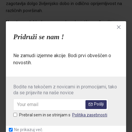
zagotavlja dolgo življenjsko dobo in odlično oprijemljivost na
različnih površinah.
Vsestranost
: Idealno za uporabo v logistiki, gradbeništvu,
montažnih delih in označevanje smeri prometa na različnih
Pridruži se nam !
območjih.
Ne zamudi izjemne akcije. Bodi prvi obveščen o
novostih.
TEHNIČNE PODROBNOSTI
MNENJA
Bodite na tekočem z novicami in promocijami, tako
TABELA VELIKOSTI
da se prijavite na naše novice
Pošlji
Prebral sem in se strinjam s
Politika zasebnosti
Ne prikazuj več.