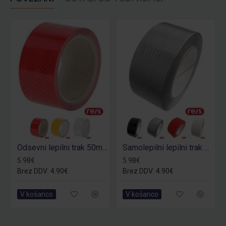
Odsevni lepilni trak 50mm
Samolepilni lepilni trak Tasoduct 48mm
5.98€
5.98€
Brez DDV: 4.90€
Brez DDV: 4.90€
V košarico
V košarico