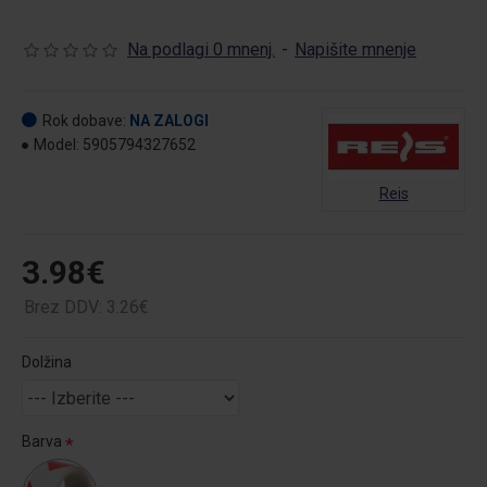
Na podlagi 0 mnenj.
-
Napišite mnenje
Rok dobave:
NA ZALOGI
Model:
5905794327652
Reis
3.98€
Brez DDV: 3.26€
Dolžina
Barva