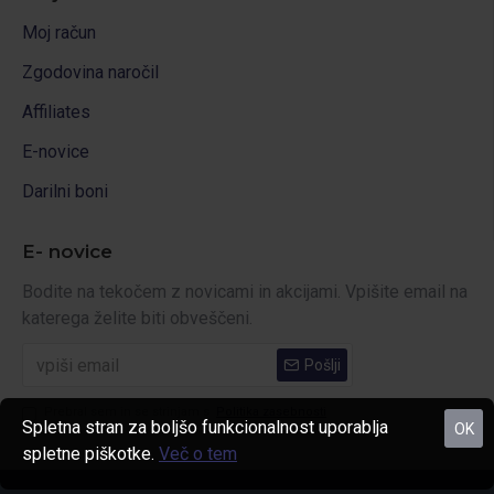
Moj račun
Zgodovina naročil
Affiliates
E-novice
Darilni boni
E- novice
Bodite na tekočem z novicami in akcijami. Vpišite email na
katerega želite biti obveščeni.
Pošlji
Prebral sem in se strinjam s
Politika zasebnosti
Spletna stran za boljšo funkcionalnost uporablja
OK
spletne piškotke.
Več o tem