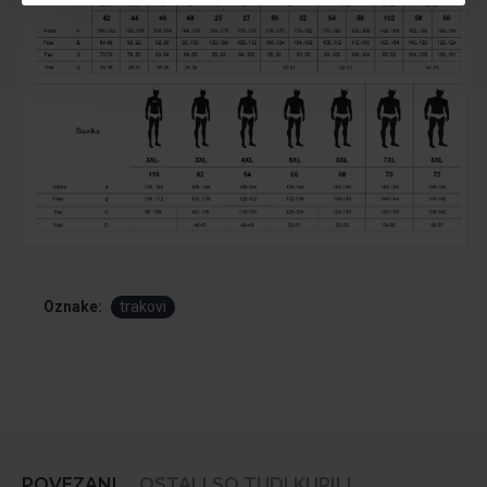
Oznake:
trakovi
POVEZANI
OSTALI SO TUDI KUPILI