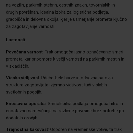
na vozilih, parkirnih stebrih, cestnih znakih, tovornjakih in
drugih površinah. Idealna izbira za logistična podjetja,
gradbišča in delovna okolja, kjer je usmerjanje prometa ključno
za zagotavljanje varnosti.
Lastnosti:
Povečana varnost
: Trak omogoča jasno označevanje smeri
prometa, kar pripomore k večji varnosti na parkirnih mestih in
v skladiščih.
Visoka vidljivost
: Rdeče-bele barve in odsevna satovja
struktura zagotavljata izjemno vidljivost tudi v slabih
svetlobnih pogojih.
Enostavna uporaba
: Samolepilna podlaga omogoča hitro in
enostavno nameščanje na različne površine brez potrebe po
dodatnih orodjih.
Trajnostna kakovost
: Odporen na vremenske vplive, ta trak