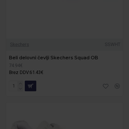
Skechers
SSWHT
Beli delovni čevlji Skechers Squad OB
74.94€
Brez DDV:61.43€