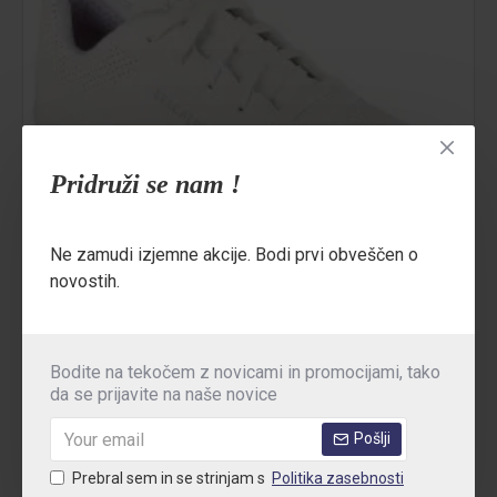
Pridruži se nam !
Ne zamudi izjemne akcije. Bodi prvi obveščen o
novostih.
Bodite na tekočem z novicami in promocijami, tako
da se prijavite na naše novice
Skechers
SSWUNOWHITE
Pošlji
Prebral sem in se strinjam s
Politika zasebnosti
Beli delovni čevlji Skechers Work Uno O1