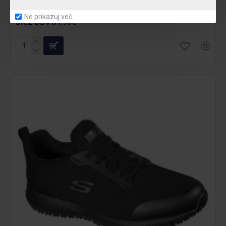
99.95€
Ne prikazuj več.
Brez DDV:81.93€