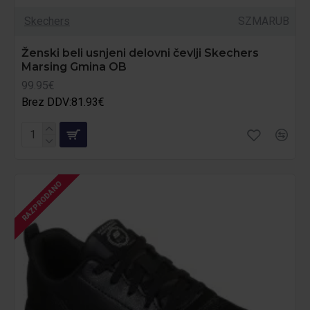
Skechers
SZMARUB
Ženski beli usnjeni delovni čevlji Skechers
Marsing Gmina OB
99.95€
Brez DDV:81.93€
RAZPRODANO