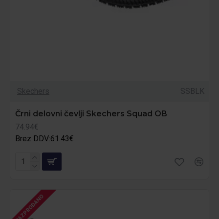
Skechers
SSBLK
Črni delovni čevlji Skechers Squad OB
74.94€
Brez DDV:61.43€
RAZPRODANO