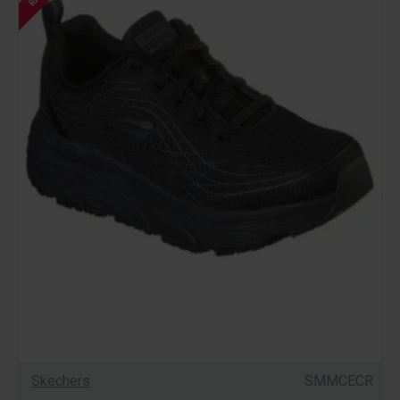
Skechers
SMMCECR