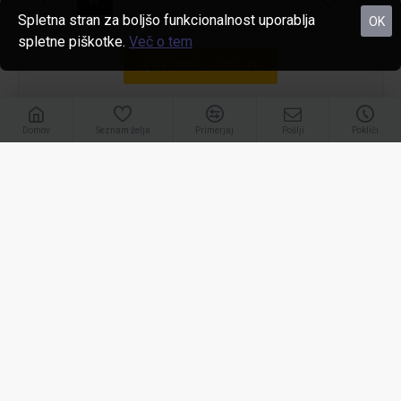
Spletna stran za boljšo funkcionalnost uporablja
OK
spletne piškotke.
Več o tem
FILTRIRAJ IZDELKE
Domov
Seznam želja
Primerjaj
Pošlji
Pokliči