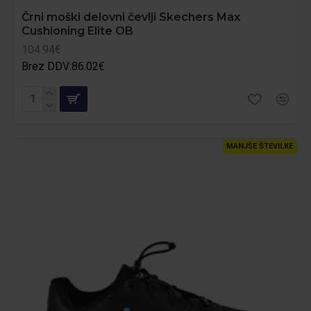
Črni moški delovni čevlji Skechers Max
Cushioning Elite OB
104.94€
Brez DDV:86.02€
MANJŠE ŠTEVILKE