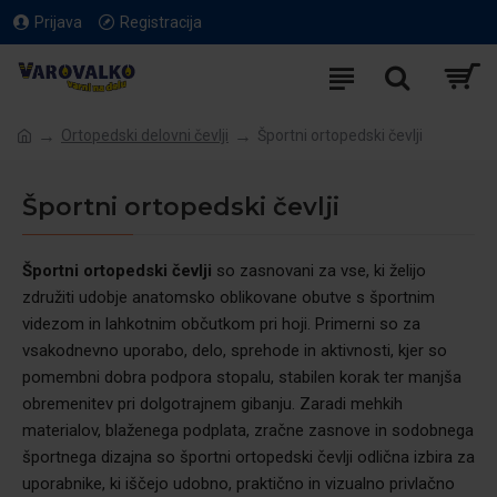
Prijava
Registracija
Ortopedski delovni čevlji
Športni ortopedski čevlji
Športni ortopedski čevlji
Športni ortopedski čevlji
so zasnovani za vse, ki želijo
združiti udobje anatomsko oblikovane obutve s športnim
videzom in lahkotnim občutkom pri hoji. Primerni so za
vsakodnevno uporabo, delo, sprehode in aktivnosti, kjer so
pomembni dobra podpora stopalu, stabilen korak ter manjša
obremenitev pri dolgotrajnem gibanju. Zaradi mehkih
materialov, blaženega podplata, zračne zasnove in sodobnega
športnega dizajna so športni ortopedski čevlji odlična izbira za
uporabnike, ki iščejo udobno, praktično in vizualno privlačno