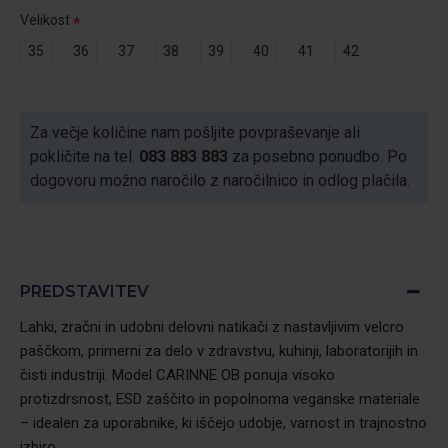
Velikost
35
36
37
38
39
40
41
42
Za večje količine nam pošljite povpraševanje ali
pokličite na tel.
083 883 883
za posebno ponudbo. Po
dogovoru možno naročilo z naročilnico in odlog plačila.
PREDSTAVITEV
Lahki, zračni in udobni delovni natikači z nastavljivim velcro
paščkom, primerni za delo v zdravstvu, kuhinji, laboratorijih in
čisti industriji. Model CARINNE OB ponuja visoko
protizdrsnost, ESD zaščito in popolnoma veganske materiale
– idealen za uporabnike, ki iščejo udobje, varnost in trajnostno
izbiro.