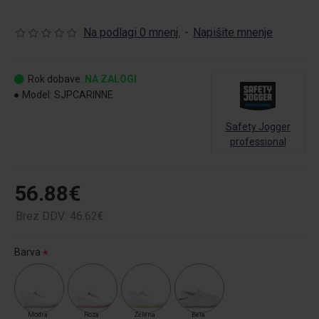
Na podlagi 0 mnenj.
-
Napišite mnenje
Rok dobave:
NA ZALOGI
Model:
SJPCARINNE
Safety Jogger
professional
56.88€
Brez DDV: 46.62€
Barva
Modra
Roza
Zelena
Bela