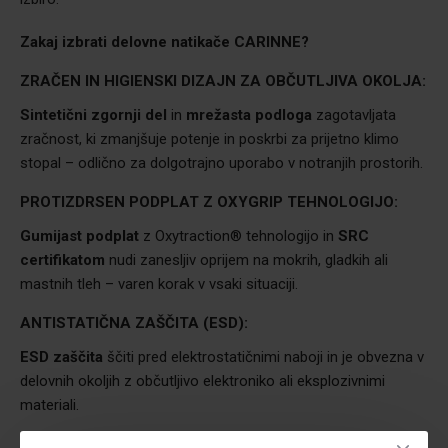
Zakaj izbrati delovne natikače
CARINNE?
ZRAČEN IN HIGIENSKI DIZAJN ZA OBČUTLJIVA OKOLJA:
Sintetični zgornji del
in
mrežasta podloga
zagotavljata
zračnost, ki zmanjšuje potenje in poskrbi za prijetno klimo
stopal – odlično za dolgotrajno uporabo v notranjih prostorih.
PROTIZDRSEN PODPLAT Z OXYGRIP TEHNOLOGIJO:
Gumijast podplat
z Oxytraction® tehnologijo in
SRC
certifikatom
nudi zanesljiv oprijem na mokrih, gladkih ali
mastnih tleh – varen korak v vsaki situaciji.
ANTISTATIČNA ZAŠČITA (ESD):
ESD zaščita
ščiti pred elektrostatičnimi naboji in je obvezna v
delovnih okoljih z občutljivo elektroniko ali eksplozivnimi
materiali.
SNEMLJIV IN ZAMENLJIV VLOŽEK ZA VEČJE UDOBJE: