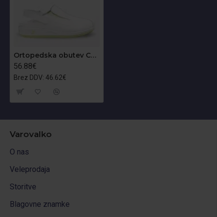
Ortopedska obutev Carinne OB
56.88€
Brez DDV: 46.62€
Varovalko
O nas
Veleprodaja
Storitve
Blagovne znamke