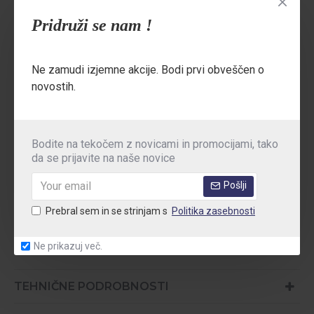
SJ Foam vložek
je enostavno snemljiv, omogoča ortopedsko
Pridruži se nam !
prilagoditev in nudi dodatno blaženje pri vsakem koraku.
100 % VEGANSKI IN BREZ KOVIN:
Ne zamudi izjemne akcije. Bodi prvi obveščen o
novostih.
Izdelani iz
veganskih materialov
(Lorica®), brez kovinskih
delov – popolna izbira za etično in praktično obutev brez
kompromisov pri varnosti ali udobju.
Bodite na tekočem z novicami in promocijami, tako
da se prijavite na naše novice
Standardi:
OB ESD A SRC E | EN ISO 20347:2012 | ASTM
F2892:2018
Pošlji
Področja uporabe:
Zdravstvo, kuhinje, čistilne storitve,
Prebral sem in se strinjam s
Politika zasebnosti
laboratoriji, farmacija, storitvena industrija, elektroindustrija
Ne prikazuj več.
TEHNIČNE PODROBNOSTI