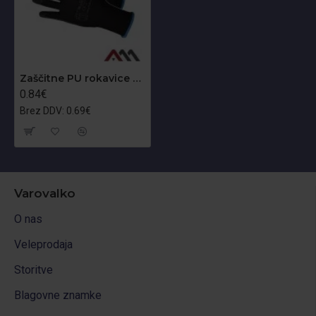
Zaščitne PU rokavice RNYPU- B
0.84€
Brez DDV: 0.69€
Varovalko
O nas
Veleprodaja
Storitve
Blagovne znamke