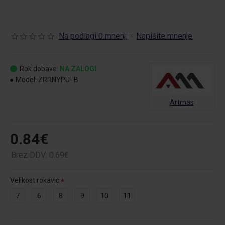
Na podlagi 0 mnenj.
-
Napišite mnenje
Rok dobave:
NA ZALOGI
Model:
ZRRNYPU- B
Artmas
0.84€
Brez DDV: 0.69€
Velikost rokavic
7
6
8
9
10
11