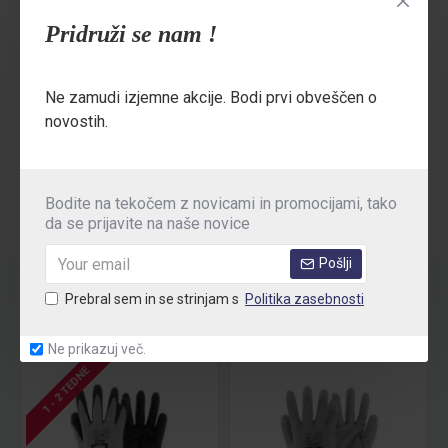
Pakiranje:
Pridruži se nam !
12kom/ vrečka
240kom/ škatla
Ne zamudi izjemne akcije. Bodi prvi obveščen o
novostih.
MNENJA
Bodite na tekočem z novicami in promocijami, tako
da se prijavite na naše novice
Pošlji
Prebral sem in se strinjam s
Politika zasebnosti
POVEZANI
OSTALI SO TUDI KUPILI
Ne prikazuj več.
1 - 2 TEDNE