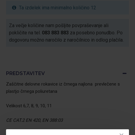
Ta izdelek ima minimalno količino 12
Za večje količine nam pošljite povpraševanje ali
pokličite na tel.
083 883 883
za posebno ponudbo. Po
dogovoru možno naročilo z naročilnico in odlog plačila.
PREDSTAVITEV
Zaščitne delovne rokavice iz črnega najlona prevlečene s
plastjo črnega poliuretana
Velikost 6,7, 8, 9, 10, 11
CE CAT.2 EN 420, EN 388:03