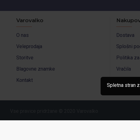
Varovalko
Nakupov
O nas
Dostava
Veleprodaja
Splošni po
Storitve
Politika z
Blagovne znamke
Vračila
Kontakt
Spletna stran z
Vse pravice pridržane © 2020 Varovalko