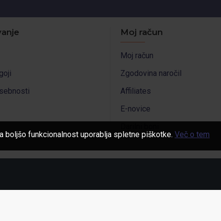
anje
Moj račun
Moj račun
goji
Zgodovina naročil
asebnosti
Affiliates
E-novice
Darilni boni
a boljšo funkcionalnost uporablja spletne piškotke.
Več o tem