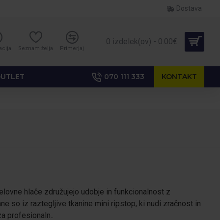
Dostava
0 izdelek(ov) - 0.00€
acija
Seznam želja
Primerjaj
UTLET
070 111 333
KONTAKT
ovne hlače združujejo udobje in funkcionalnost z
 so iz raztegljive tkanine mini ripstop, ki nudi zračnost in
a profesionaln..