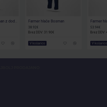
Delovne hlače Bosman z dodatnimi žepi
Farmer hlače Bosman
38.92€
53.94€
Brez DDV: 31.90€
Brez DDV: 
V košarico
V košaric
JBOLJ PRODAJANO