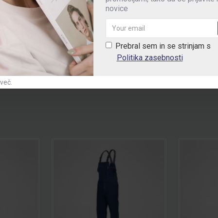
žkom in zadnji žep za organizirano delo
novice
rabi
čas
Prebral sem in se strinjam s
Politika zasebnosti
 več.