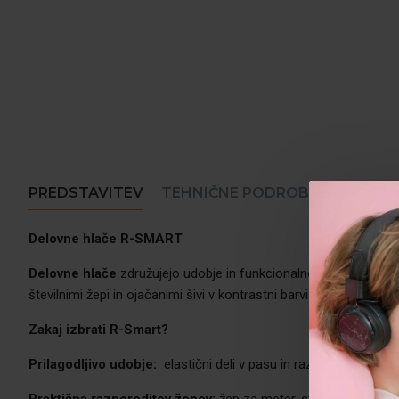
PREDSTAVITEV
TEHNIČNE PODROBNOSTI
MN
Delovne hlače R-SMART
D
elovne hlače
združujejo udobje in funkcionalnost z modernim v
številnimi žepi in ojačanimi šivi v kontrastni barvi za dodatno tr
Zakaj izbrati R-Smart?
Prilagodljivo udobje:
elastični deli v pasu in raztegljiva tka