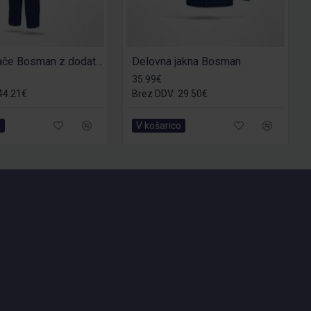
Farmer hlače Bosman z dodatnimi žepi
Delovna jakna Bosman
35.99€
44.21€
Brez DDV: 29.50€
o
V košarico