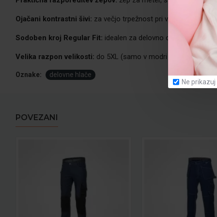
Praktična razporeditev žepov:
žep za meter, stranski žep z je
Ojačani kontrastni šivi:
za večjo trpežnost pri vsakodnevni upo
Sodoben kroj Regular Fit:
idealen za delovno okolje in prosti 
Velika razpon velikosti:
do 5XL (samo v modri barvi)
Oznake:
delovne hlače
Ne prikazuj
POVEZANI