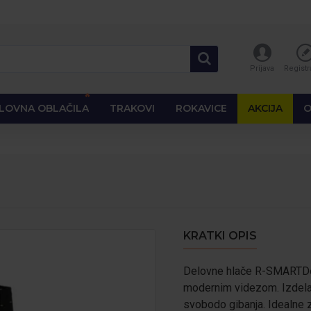
Prijava
Registr
🔥
LOVNA OBLAČILA
TRAKOVI
ROKAVICE
AKCIJA
O
KRATKI OPIS
Delovne hlače R-SMARTDel
modernim videzom. Izdelane
svobodo gibanja. Idealne z