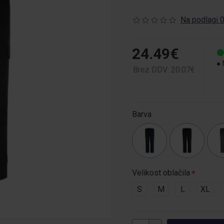
Na podlagi 0
24.49€
Brez DDV: 20.07€
Barva
Velikost oblačila
S
M
L
XL