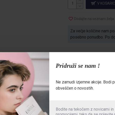
V KOŠARI
Dodajte na seznam želja
Za večje količine nam poš
posebno ponudbo. Po dogo
ENJA
Pridruži se nam !
idezom. Izdelane so iz raztegljive tkanine mini ripstop, ki nudi zrač
Ne zamudi izjemne akcije. Bodi p
pežnost.
obveščen o novostih.
nina omogočata popolno svobodo gibanja
Bodite na tekočem z novicami in
promocijami, tako da se prijavite