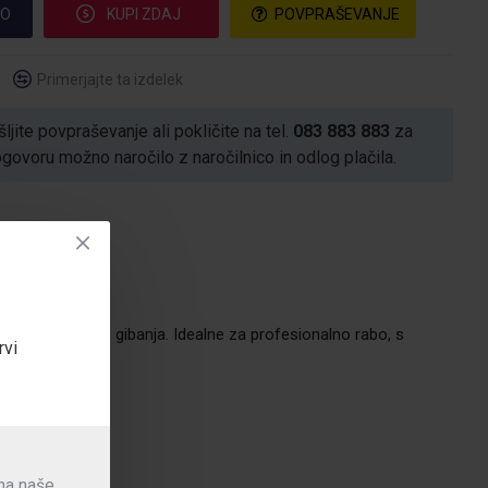
CO
KUPI ZDAJ
POVPRAŠEVANJE
Primerjajte ta izdelek
ljite povpraševanje ali pokličite na tel.
083 883 883
za
voru možno naročilo z naročilnico in odlog plačila.
nost in svobodo gibanja. Idealne za profesionalno rabo, s
rvi
 na naše