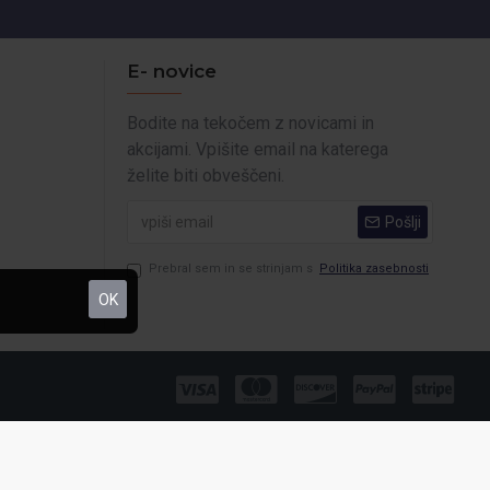
E- novice
Bodite na tekočem z novicami in
akcijami. Vpišite email na katerega
želite biti obveščeni.
Pošlji
Prebral sem in se strinjam s
Politika zasebnosti
OK