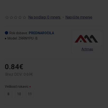
Na podlagi 0 mnenj.
-
Napišite mnenje
Rok dobave:
PREDNAROČILA
Model:
ZRRNYPU- B
Artmas
0.84€
Brez DDV: 0.69€
Velikost rokavic
8
10
11