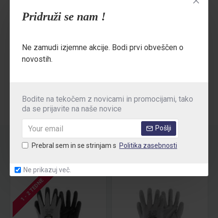
Pakiranje:
Pridruži se nam !
12kom/ vrečka
240kom/ škatla
Ne zamudi izjemne akcije. Bodi prvi obveščen o
novostih.
MNENJA
Bodite na tekočem z novicami in promocijami, tako
da se prijavite na naše novice
Pošlji
Prebral sem in se strinjam s
Politika zasebnosti
POVEZANI
Ne prikazuj več.
1 - 2 TEDNE