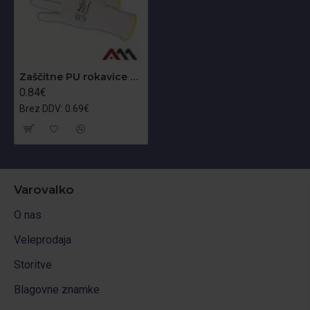
Zaščitne PU rokavice RNYPU- W
0.84€
Brez DDV: 0.69€
Varovalko
O nas
Veleprodaja
Storitve
Blagovne znamke