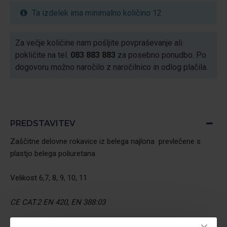
Ta izdelek ima minimalno količino 12
Za večje količine nam pošljite povpraševanje ali
pokličite na tel.
083 883 883
za posebno ponudbo. Po
dogovoru možno naročilo z naročilnico in odlog plačila.
PREDSTAVITEV
Zaščitne delovne rokavice iz belega najlona prevlečene s
plastjo belega poliuretana
Velikost 6,7, 8, 9, 10, 11
CE CAT.2 EN 420, EN 388:03