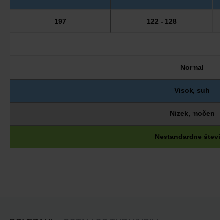
197
122 - 128
Normal
Visok, suh
Nizek, močen
Nestandardne števi