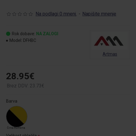
Na podlagi 0 mnenj.
-
Napišite mnenje
Rok dobave:
NA ZALOGI
Model:
DFHBC
Artmas
28.95€
Brez DDV: 23.73€
Barva
Črna-Rumena
Velikost oblačila