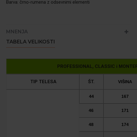
Barva: črno-rumena z odsevnimi elementi
MNENJA
TABELA VELIKOSTI
PROFESSIONAL, CLASSIC i MONTER - 
TIP TELESA
ŠT.
VIŠINA
44
167
46
171
48
174