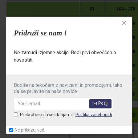
51
164 - 170
53
170 - 176
Pridruži se nam !
55
170 - 176
NESTANDARDNE
57
170 - 176
Ne zamudi izjemne akcije. Bodi prvi obveščen o
ŠTEVILKE
novostih.
59
176 - 182
61
176 - 182
Bodite na tekočem z novicami in promocijami, tako
da se prijavite na naše novice
63
176 - 182
Pošlji
Prebral sem in se strinjam s
Politika zasebnosti
PROFESSIONAL, CLASSIC i MONTER - g
Ne prikazuj več.
VIŠINA
PAS