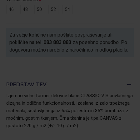
46
48
50
52
54
Za večje količine nam pošljite povpraševanje ali
pokličite na tel.
083 883 883
za posebno ponudbo. Po
dogovoru možno naročilo z naročilnico in odlog plačila.
PREDSTAVITEV
Izjemno vidne farmer delovne hlače CLASSIC-VIS privlačnega
dizajna in odlične funkcionalnosti. Izdelane iz zelo trpežnega
materiala, sestavljenega iz 65% poliestra in 35% bombaža, z
močnim, gostim tkanjem. Črna tkanina je tipa CANVAS z
gostoto 270 g / m2 (+/- 10 g / m2).