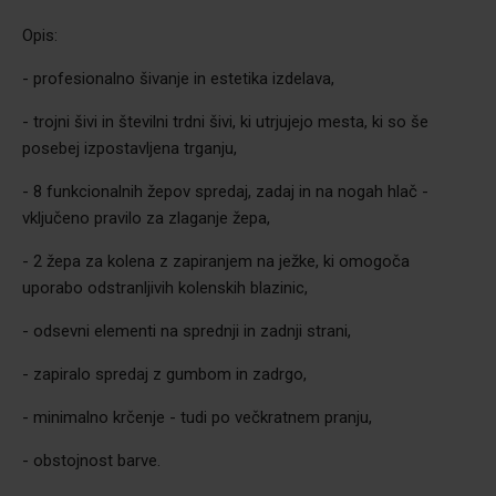
Opis:
- profesionalno šivanje in estetika izdelava,
- trojni šivi in številni trdni šivi, ki utrjujejo mesta, ki so še
posebej izpostavljena trganju,
- 8 funkcionalnih žepov spredaj, zadaj in na nogah hlač -
vključeno pravilo za zlaganje žepa,
- 2 žepa za kolena z zapiranjem na ježke, ki omogoča
uporabo odstranljivih kolenskih blazinic,
- odsevni elementi na sprednji in zadnji strani,
- zapiralo spredaj z gumbom in zadrgo,
- minimalno krčenje - tudi po večkratnem pranju,
- obstojnost barve.