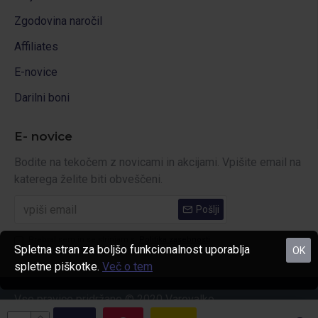
Zgodovina naročil
Affiliates
E-novice
Darilni boni
E- novice
Bodite na tekočem z novicami in akcijami. Vpišite email na
katerega želite biti obveščeni.
Pošlji
Prebral sem in se strinjam s
Politika zasebnosti
Spletna stran za boljšo funkcionalnost uporablja
OK
spletne piškotke.
Več o tem
Vse pravice pridržane © 2020 Varovalko