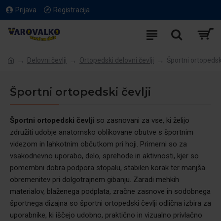
Prijava
Registracija
Delovni čevlji
Ortopedski delovni čevlji
Športni ortopedski
Športni ortopedski čevlji
Športni ortopedski čevlji
so zasnovani za vse, ki želijo
združiti udobje anatomsko oblikovane obutve s športnim
videzom in lahkotnim občutkom pri hoji. Primerni so za
vsakodnevno uporabo, delo, sprehode in aktivnosti, kjer so
pomembni dobra podpora stopalu, stabilen korak ter manjša
obremenitev pri dolgotrajnem gibanju. Zaradi mehkih
materialov, blaženega podplata, zračne zasnove in sodobnega
športnega dizajna so športni ortopedski čevlji odlična izbira za
uporabnike, ki iščejo udobno, praktično in vizualno privlačno