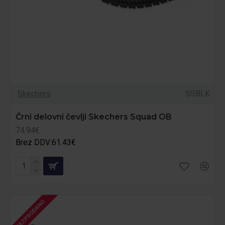
Skechers
SSBLK
Črni delovni čevlji Skechers Squad OB
74.94€
Brez DDV:61.43€
RAZPRODANO