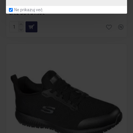
99.95€
Ne prikazuj več.
Brez DDV:81.93€