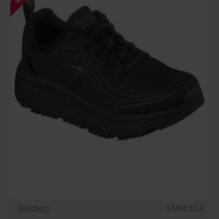
Skechers
SMMCECR