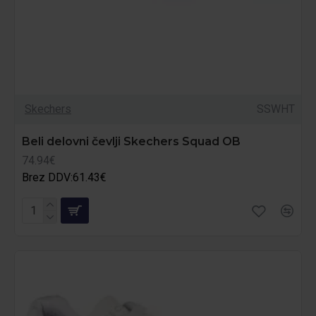
Skechers
SSWHT
Beli delovni čevlji Skechers Squad OB
74.94€
Brez DDV:61.43€