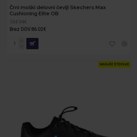
Črni moški delovni čevlji Skechers Max
Cushioning Elite OB
104.94€
Brez DDV:86.02€
MANJŠE ŠTEVILKE