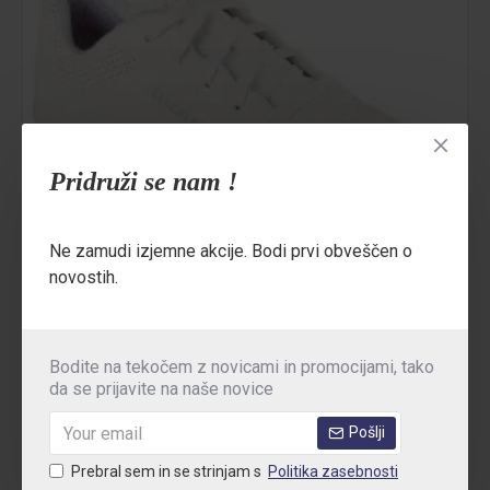
Pridruži se nam !
Ne zamudi izjemne akcije. Bodi prvi obveščen o
novostih.
Bodite na tekočem z novicami in promocijami, tako
da se prijavite na naše novice
Skechers
SSWUNOWHITE
Pošlji
Prebral sem in se strinjam s
Politika zasebnosti
Beli delovni čevlji Skechers Work Uno O1