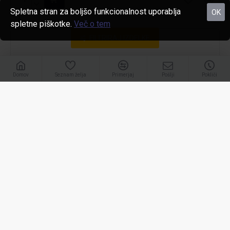
Spletna stran za boljšo funkcionalnost uporablja
OK
spletne piškotke.
Več o tem
FILTRIRAJ IZDELKE
Domov
Seznam želja
Primerjaj
Pošlji
Pokliči