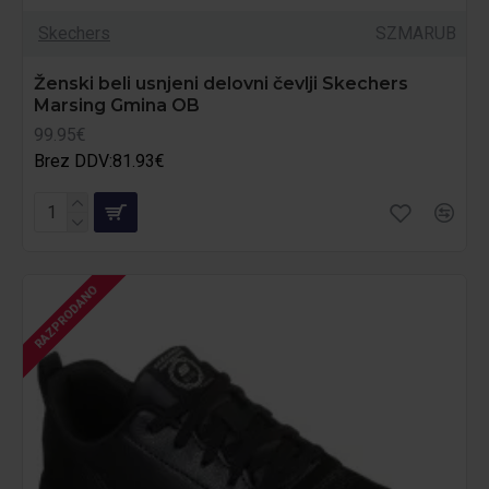
Skechers
SZMARUB
Ženski beli usnjeni delovni čevlji Skechers
Marsing Gmina OB
99.95€
Brez DDV:81.93€
RAZPRODANO