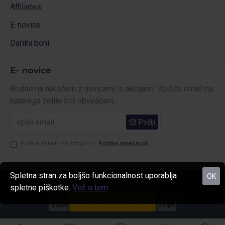
Affiliates
E-novice
Darilni boni
E- novice
Bodite na tekočem z novicami in akcijami. Vpišite email na
katerega želite biti obveščeni.
Pošlji
Prebral sem in se strinjam s
Politika zasebnosti
Spletna stran za boljšo funkcionalnost uporablja
OK
Vse pravice pridržane © 2020 Varovalko
spletne piškotke.
Več o tem
FILTRIRAJ IZDELKE