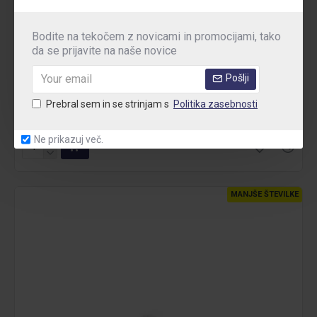
Bodite na tekočem z novicami in promocijami, tako
Oxypas
OXYKARLA
da se prijavite na naše novice
Ortopedska obutev Karla O1
Pošlji
70.80€
Prebral sem in se strinjam s
Politika zasebnosti
Brez DDV:58.03€
Ne prikazuj več.
MANJŠE ŠTEVILKE