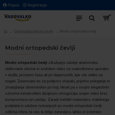
Prijava
Registracija
Ortopedski delovni čevlji
Modni ortopedski čevlji
Modni ortopedski čevlji
Modni ortopedski čevlji
združujejo udobje anatomsko
oblikovane obutve in sodoben videz za vsakodnevno uporabo
v službi, prostem času ali pri dejavnostih, kjer ste veliko na
nogah. Zasnovani so za podporo stopalu, prijetno prileganje in
zmanjšanje obremenitev pri hoji, hkrati pa s svojim elegantnim
oziroma trendovskim dizajnom omogočajo urejen videz brez
kompromisov pri udobju. Zaradi mehkih materialov, stabilnega
podplata in udobne notranjosti so modni ortopedski čevlji
odlična izbira za vse, ki želijo zanesljivo, lahko in estetsko