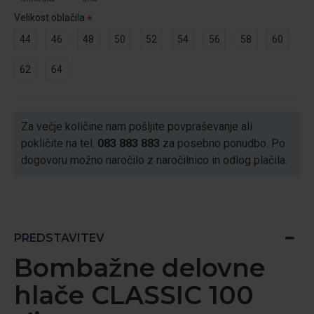
Velikost oblačila
44
46
48
50
52
54
56
58
60
62
64
Za večje količine nam pošljite povpraševanje ali
pokličite na tel.
083 883 883
za posebno ponudbo. Po
dogovoru možno naročilo z naročilnico in odlog plačila.
PREDSTAVITEV
Bombažne delovne
hlače CLASSIC 100