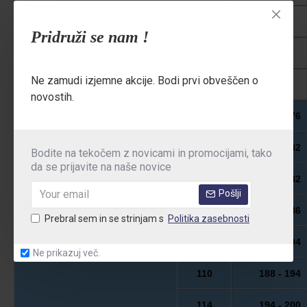
60
188
Pridruži se nam !
62
193
Ne zamudi izjemne akcije. Bodi prvi obveščen o
64
197
novostih.
90
170 - 176
94
176 - 182
Bodite na tekočem z novicami in promocijami, tako
da se prijavite na naše novice
98
176 - 182
Pošlji
VISOK, SUH
102
182 - 186
Prebral sem in se strinjam s
Politika zasebnosti
106
188 - 194
Ne prikazuj več.
110
188 - 194
114
194 - 200