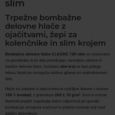
slim
Trpežne bombažne
delovne hlače z
ojačitvami, žepi za
kolenčnike in slim krojem
Bombažne delovne hlače CLASSIC 100 slim
so zasnovane
za uporabnike, ki pri delu potrebujejo zanesljive, udobne in
trpežne delovne hlače. Sodoben
slim kroj
se lepo prilega
telesu, hkrati pa omogoča udobno gibanje pri vsakodnevnem
delu.
Hlače so izdelane iz kakovostne in vzdržljive tkanine v sestavi
100 % bombaž
, z gramatura
260 ± 10 g/m²
. Gost in močan
tkaninski preplet zagotavlja dobro odpornost pri uporabi,
bombaž pa omogoča zračnost in prijetno nošenje tudi med
daljšim delovnikom.