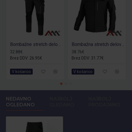
Bombažne stretch delovne hlače Classic 100 Stretch
Bombažna stretch delovna jakna Classic 100 Stretch Slim
32.88€
38.76€
Brez DDV: 26.95€
Brez DDV: 31.77€
V košarico
V košarico
NEDAVNO
NAJBOLJ
NAJBOLJ
OGLEDANO
GLEDANO
PRODAJANO