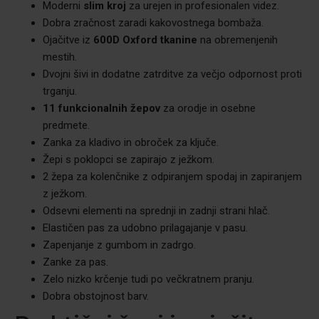
Moderni
slim kroj
za urejen in profesionalen videz.
Dobra zračnost zaradi kakovostnega bombaža.
Ojačitve iz
600D Oxford tkanine
na obremenjenih
mestih.
Dvojni šivi in dodatne zatrditve za večjo odpornost proti
trganju.
11 funkcionalnih žepov
za orodje in osebne
predmete.
Zanka za kladivo in obroček za ključe.
Žepi s poklopci se zapirajo z ježkom.
2 žepa za kolenčnike z odpiranjem spodaj in zapiranjem
z ježkom.
Odsevni elementi na sprednji in zadnji strani hlač.
Elastičen pas za udobno prilagajanje v pasu.
Zapenjanje z gumbom in zadrgo.
Zanke za pas.
Zelo nizko krčenje tudi po večkratnem pranju.
Dobra obstojnost barv.