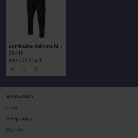
Bombažne delovne hlače CLASSIC 100 slim
26.41€
Brez DDV: 21.65€
Varovalko
O nas
Veleprodaja
Storitve