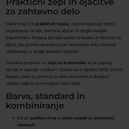
Praktični žepi in ojačitve
za zahtevno delo
Hlače imajo
11 praktičnih žepov
, zato omogočajo dobro
organizacijo orodja, telefona, ključev in drugih manjših
pripomočkov. Dodana sta tudi zanka za kladivo in obroček za
ključe, kar poveča uporabnost pri terenskem delu, montaži,
vzdrževanju in drugih delovnih opravilih.
Posebna prednost so
žepi za kolenčnike
, ki se odpirajo
spodaj in zapirajo z ježkom. Ojačani so s trpežno 600D Oxford
tkanino, zato so primerni za delo na kolenih in dodatno
zaščito najbolj obremenjenih delov hlač.
Barva, standard in
kombiniranje
Barva:
grafitno-črna s sivimi vstavki in odsevnimi
elementi
.