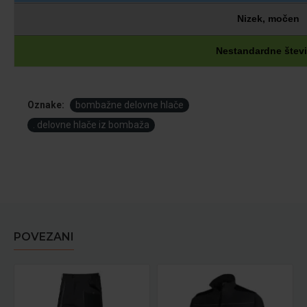
Nizek, močen
Nestandardne števi
Oznake:
bombažne delovne hlače
. delovne hlače iz bombaža
POVEZANI