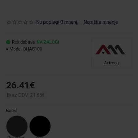
Na podlagi 0 mnenj.
-
Napišite mnenje
Rok dobave:
NA ZALOGI
Model:
DHAC100
Artmas
26.41€
Brez DDV: 21.65€
Barva
Temno Siva
Črna