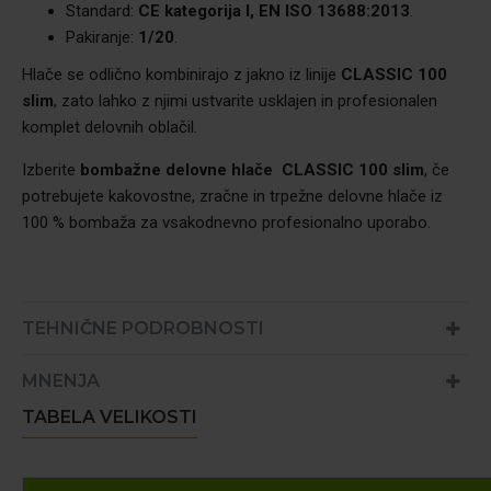
Standard:
CE kategorija I, EN ISO 13688:2013
.
Pakiranje:
1/20
.
Hlače se odlično kombinirajo z jakno iz linije
CLASSIC 100
slim
, zato lahko z njimi ustvarite usklajen in profesionalen
komplet delovnih oblačil.
Izberite
bombažne delovne hlače CLASSIC 100 slim
, če
potrebujete kakovostne, zračne in trpežne delovne hlače iz
100 % bombaža za vsakodnevno profesionalno uporabo.
TEHNIČNE PODROBNOSTI
MNENJA
TABELA VELIKOSTI