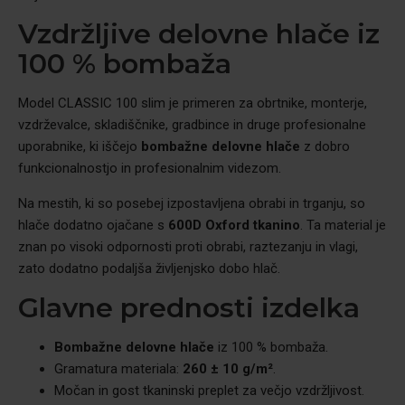
Vzdržljive delovne hlače iz
100 % bombaža
Model CLASSIC 100 slim je primeren za obrtnike, monterje,
vzdrževalce, skladiščnike, gradbince in druge profesionalne
uporabnike, ki iščejo
bombažne delovne hlače
z dobro
funkcionalnostjo in profesionalnim videzom.
Na mestih, ki so posebej izpostavljena obrabi in trganju, so
hlače dodatno ojačane s
600D Oxford tkanino
. Ta material je
znan po visoki odpornosti proti obrabi, raztezanju in vlagi,
zato dodatno podaljša življenjsko dobo hlač.
Glavne prednosti izdelka
Bombažne delovne hlače
iz 100 % bombaža.
Gramatura materiala:
260 ± 10 g/m²
.
Močan in gost tkaninski preplet za večjo vzdržljivost.