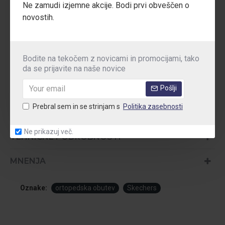
Ne zamudi izjemne akcije. Bodi prvi obveščen o
Mrežasti in sintetični zgornji del
omogoča zračnost,
novostih.
fleksibilnost in športno estetiko – popolna izbira za aktivno
delovno okolje.
Bodite na tekočem z novicami in promocijami, tako
Standardi:
EN ISO 20347:2012 | OB FO SRC | CE
da se prijavite na naše novice
Področja uporabe:
Gostinstvo, prodaja, zdravstvo, logistika,
skladišča, dolgotrajna stoječa dela
Pošlji
Prebral sem in se strinjam s
Politika zasebnosti
Ne prikazuj več.
TEHNIČNE PODROBNOSTI
MNENJA
Oznake:
ortopedska obutev
Skechers