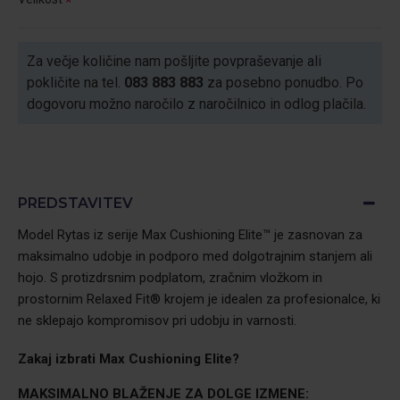
Za večje količine nam pošljite povpraševanje ali
pokličite na tel.
083 883 883
za posebno ponudbo. Po
dogovoru možno naročilo z naročilnico in odlog plačila.
PREDSTAVITEV
Model Rytas iz serije Max Cushioning Elite™ je zasnovan za
maksimalno udobje in podporo med dolgotrajnim stanjem ali
hojo. S protizdrsnim podplatom, zračnim vložkom in
prostornim Relaxed Fit® krojem je idealen za profesionalce, ki
ne sklepajo kompromisov pri udobju in varnosti.
Zakaj izbrati
Max Cushioning Elite?
MAKSIMALNO BLAŽENJE ZA DOLGE IZMENE: