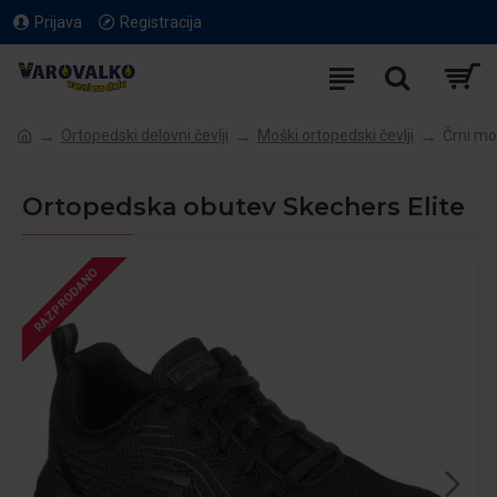
Prijava
Registracija
Ortopedski delovni čevlji
Moški ortopedski čevlji
Črni mo
Ortopedska obutev Skechers Elite
RAZPRODANO