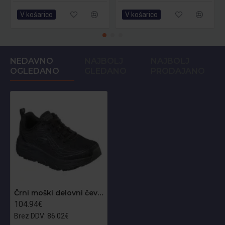
V košarico
V košarico
NEDAVNO
NAJBOLJ
NAJBOLJ
OGLEDANO
GLEDANO
PRODAJANO
Črni moški delovni čevlji Skechers Max Cushioning Elite OB
104.94€
Brez DDV: 86.02€