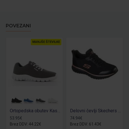
POVEZANI
MANJŠE ŠTEVILKE
Ortopedska obutev Kassie O1
Delovni čevlji Skechers Squad OB
53.95€
74.94€
Brez DDV: 44.22€
Brez DDV: 61.43€