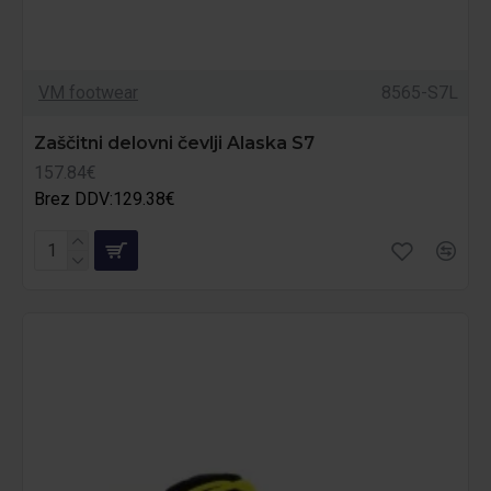
VM footwear
8565-S7L
Zaščitni delovni čevlji Alaska S7
157.84€
Brez DDV:129.38€