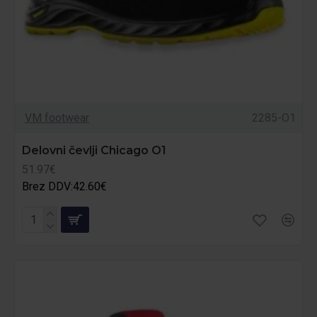
VM footwear
2285-O1
Delovni čevlji Chicago O1
51.97€
Brez DDV:42.60€