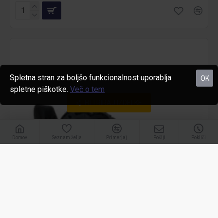
Spletna stran za boljšo funkcionalnost uporablja
OK
spletne piškotke.
Več o tem
FILTRIRAJ IZDELKE
Domov
Seznam želja
Primerjaj
Pošlji
Pokliči