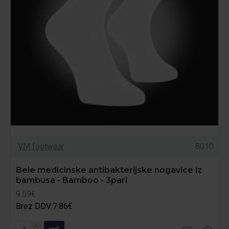
VM footwear
8010
Bele medicinske antibakterijske nogavice iz
bambusa - Bamboo - 3pari
9.59€
Brez DDV:7.86€