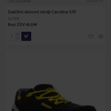
VM footwear
2235-S1P
Zaščitni delovni čevlji Carolina S1P
56.96€
Brez DDV:46.69€