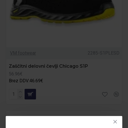
VM footwear
2285-S1PLESD
Zaščitni delovni čevlji Chicago S1P
56.96€
Brez DDV:46.69€