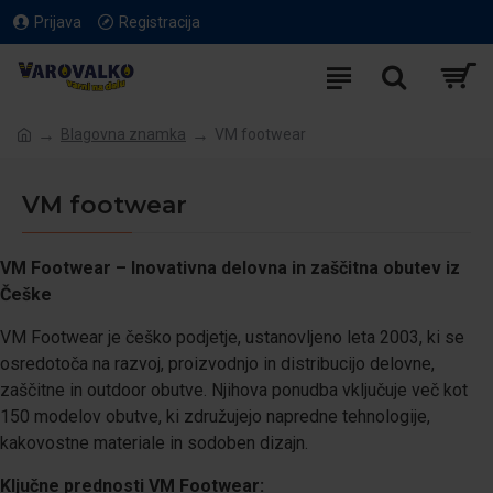
Prijava
Registracija
Blagovna znamka
VM footwear
VM footwear
VM Footwear – Inovativna delovna in zaščitna obutev iz
Češke
VM Footwear je češko podjetje, ustanovljeno leta 2003, ki se
osredotoča na razvoj, proizvodnjo in distribucijo delovne,
zaščitne in outdoor obutve.
Njihova ponudba vključuje več kot
150 modelov obutve, ki združujejo napredne tehnologije,
kakovostne materiale in sodoben dizajn.
Ključne prednosti VM Footwear: