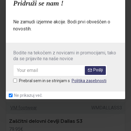
Pridruži se nam !
Ne zamudi izjemne akcije. Bodi prvi obveščen o
novostih.
Bodite na tekočem z novicami in promocijami, tako
da se prijavite na naše novice
Pošlji
Prebral sem in se strinjam s
Politika zasebnosti
Ne prikazuj več.
VM footwear
WMDALLASS3
Zaščitni delovni čevlji Dallas S3
79.95€