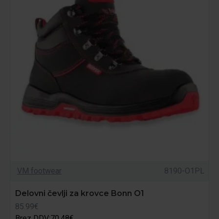
VM footwear
8190-O1PL
Delovni čevlji za krovce Bonn O1
85.99€
Brez DDV:70.48€