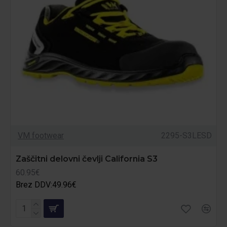
VM footwear
2295-S3LESD
Zaščitni delovni čevlji California S3
60.95€
Brez DDV:49.96€