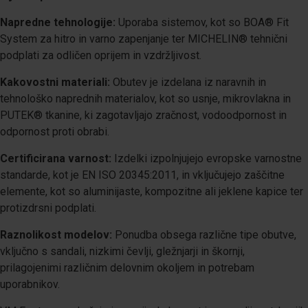
Napredne tehnologije:
Uporaba sistemov, kot so BOA® Fit
System za hitro in varno zapenjanje ter MICHELIN® tehnični
podplati za odličen oprijem in vzdržljivost.
Kakovostni materiali:
Obutev je izdelana iz naravnih in
tehnološko naprednih materialov, kot so usnje, mikrovlakna in
PUTEK® tkanine, ki zagotavljajo zračnost, vodoodpornost in
odpornost proti obrabi.
Certificirana varnost:
Izdelki izpolnjujejo evropske varnostne
standarde, kot je EN ISO 20345:2011, in vključujejo zaščitne
elemente, kot so aluminijaste, kompozitne ali jeklene kapice ter
protizdrsni podplati.
Raznolikost modelov:
Ponudba obsega različne tipe obutve,
vključno s sandali, nizkimi čevlji, gležnjarji in škornji,
prilagojenimi različnim delovnim okoljem in potrebam
uporabnikov.