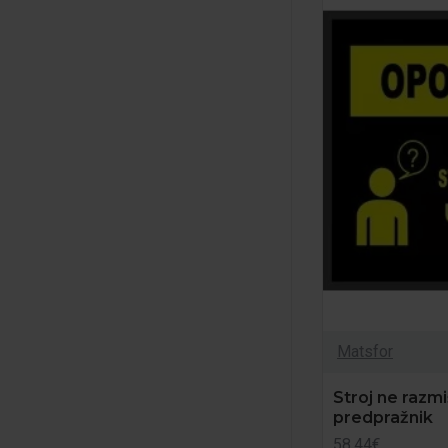
Matsfor
Stroj ne razmi
predpražnik
58.44€