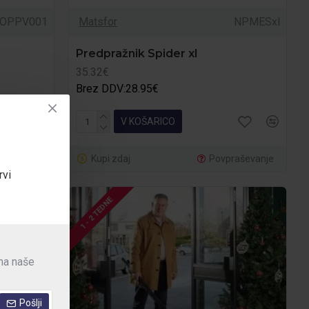
OPPV001
Matsfor
NPMESxl
Predpražnik Spider xl
35.32€
Brez DDV:28.95€
V KOŠARICO
raševanje
Kupi zdaj
Povpraševanje
rvi
1 - 2 TEDNE
 na naše
Pošlji