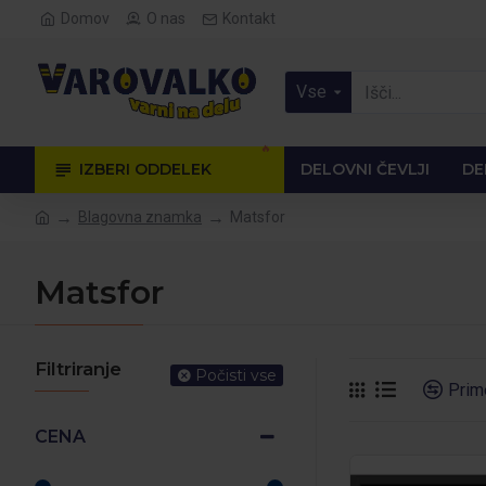
Domov
O nas
Kontakt
Vse
🔥
IZBERI ODDELEK
DELOVNI ČEVLJI
DE
Blagovna znamka
Matsfor
Matsfor
Filtriranje
Počisti vse
Prim
CENA