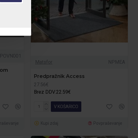
POVN001
Matsfor
NPMEA
rom
Predpražnik Access
27.56€
Brez DDV:22.59€
V KOŠARICO
raševanje
Kupi zdaj
Povpraševanje