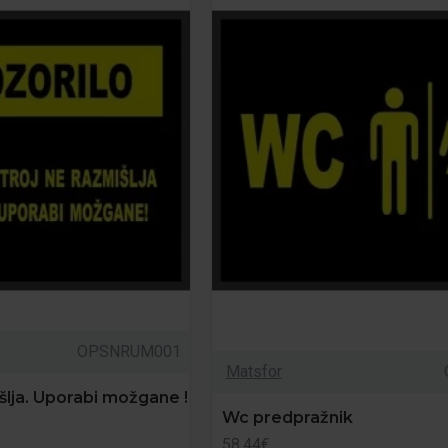
OPSNRUM001
Matsfor
šlja. Uporabi možgane !
Wc predpražnik
58.44€