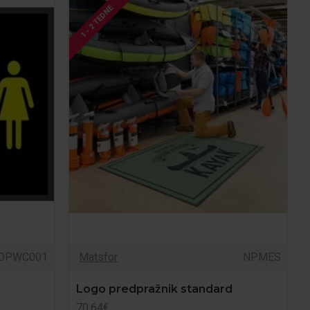
1 - 2 TEDNE
OPWC001
Matsfor
NPMES
Logo predpražnik standard
70.64€