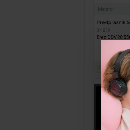
Matsfor
Predpražnik S
34.83€
Brez DDV:28.55
V KOŠA
Kupi zdaj