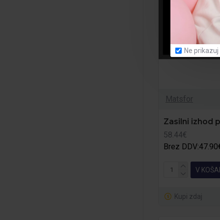
Ne prikazuj
Matsfor
Zasilni izhod 
58.44€
Brez DDV:47.90
V KOŠA
Kupi zdaj