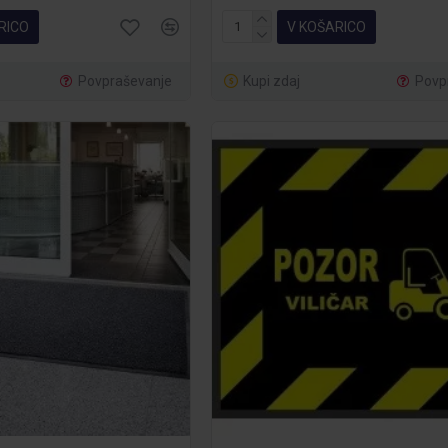
RICO
V KOŠARICO
Povpraševanje
Kupi zdaj
Povp