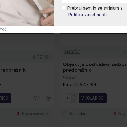
Prebral sem in se strinjam s
Politika zasebnosti
 več.
Matsfor
O
OPZI001
Objekt je pod video nadzo
predpražnik
predpražnik
58.44€
€
Brez DDV:47.90€
RICO
V KOŠARICO
Povpraševanje
Kupi zdaj
Povp