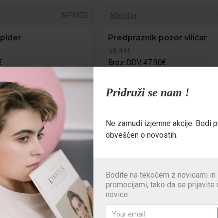
NPMES
Matsfor
pider
Predpraznik pozor viličar
58.44€
€
Brez DDV:47.90€
RICO
V KOŠARICO
Pridruži se nam !
Povpraševanje
Kupi zdaj
Povp
Ne zamudi izjemne akcije. Bodi p
obveščen o novostih.
Bodite na tekočem z novicami in
promocijami, tako da se prijavite
novice