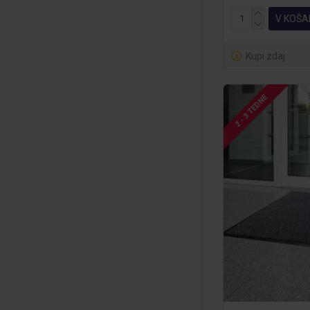
V KOŠA
Kupi zdaj
2 - 3 TEDNE