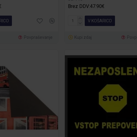
€
Brez DDV:47.90€
RICO
V KOŠARICO
Povpraševanje
Kupi zdaj
Povp