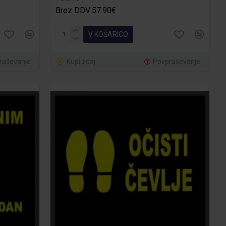
Brez DDV:57.90€
V KOŠARICO
raševanje
Kupi zdaj
Povpraševanje