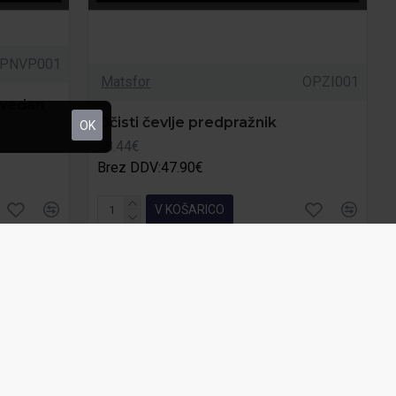
PNVP001
Matsfor
OPZI001
ovedan
Očisti čevlje predpražnik
OK
58.44€
Brez DDV:47.90€
V KOŠARICO
raševanje
Kupi zdaj
Povpraševanje
1 - 2 TEDNE