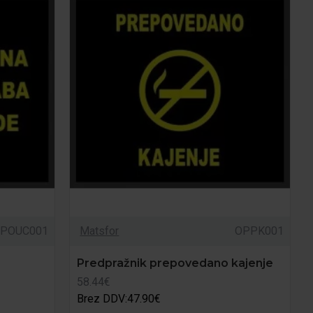
POUC001
Matsfor
OPPK001
Predpražnik prepovedano kajenje
58.44€
Brez DDV:47.90€