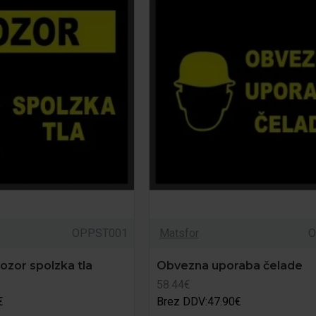
OPPST001
Matsfor
O
ozor spolzka tla
Obvezna uporaba čelade
58.44€
€
Brez DDV:47.90€