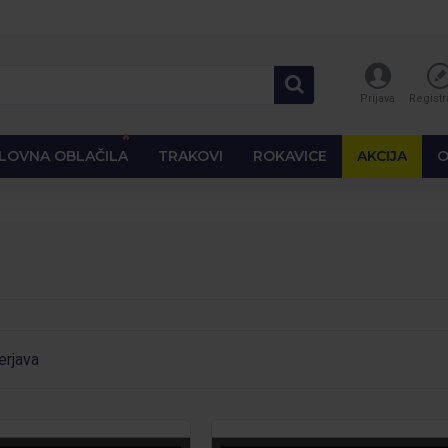
Prijava
Registr
🔥
LOVNA OBLAČILA
TRAKOVI
ROKAVICE
AKCIJA
O
erjava