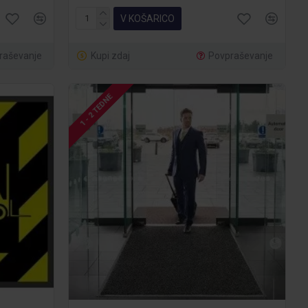
V KOŠARICO
raševanje
Kupi zdaj
Povpraševanje
1 - 2 TEDNE