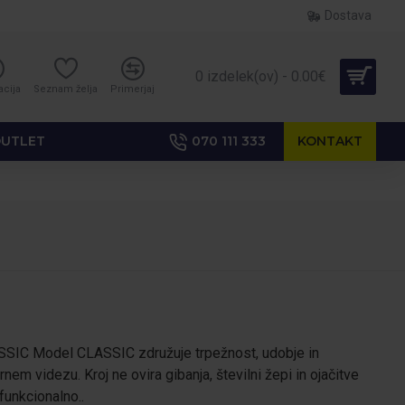
Dostava
0 izdelek(ov) - 0.00€
acija
Seznam želja
Primerjaj
UTLET
070 111 333
KONTAKT
SSIC Model CLASSIC združuje trpežnost, udobje in
em videzu. Kroj ne ovira gibanja, številni žepi in ojačitve
funkcionalno..