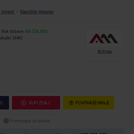
 mnenj.
-
Napišite mnenje
Rok dobave:
NA ZALOGI
Model:
DHKC
Artmas
CO
KUPI ZDAJ
POVPRAŠEVANJE
Primerjajte ta izdelek