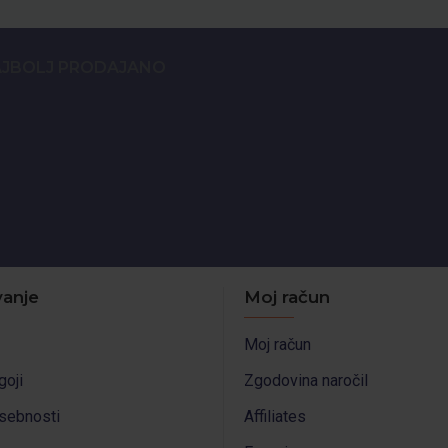
JBOLJ PRODAJANO
anje
Moj račun
Moj račun
goji
Zgodovina naročil
asebnosti
Affiliates