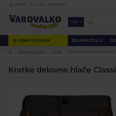
Domov
O nas
Kontakt
Vse
🔥
IZBERI ODDELEK
DELOVNI ČEVLJI
DE
Delovna oblačila
Ostalo
Kratke delovne hlače Classic
Kratke delovne hlače Classi