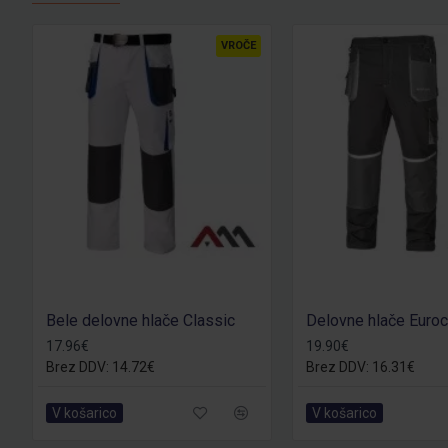
VROČE
Bele delovne hlače Classic
Delovne hlače Euroc
17.96€
19.90€
Brez DDV: 14.72€
Brez DDV: 16.31€
V košarico
V košarico