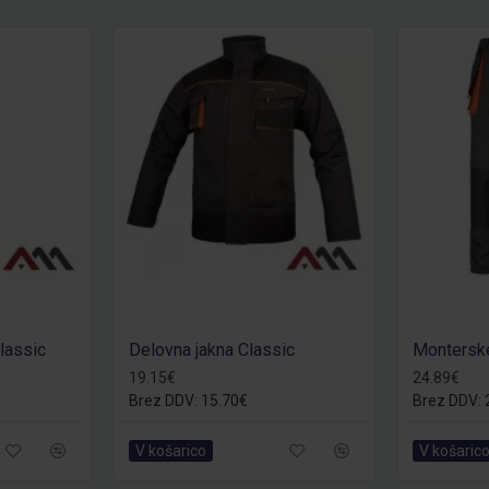
lassic
Delovna jakna Classic
Monterske
19.15€
24.89€
Brez DDV: 15.70€
Brez DDV: 
V košarico
V košaric