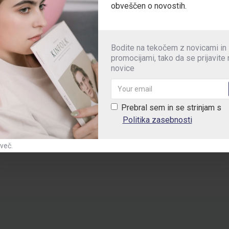
obveščen o novostih.
na ježka
. Žepi so dodatno ojačani s
600D poliester tkanino
za zašči
Bodite na tekočem z novicami in
promocijami, tako da se prijavite
kami
zagotavljajo stabilnost in prilagodljivost pri vsakodnevni uporab
novice
tvari profesionalen in sodoben videz.
Prebral sem in se strinjam s
Politika zasebnosti
proizvodnja
 več.