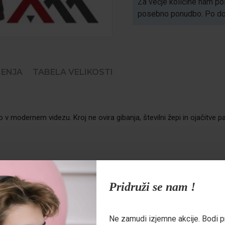
Za večje količine nam poš
posebno ponudbo. Po dogo
ENJA
TABELA VELIKOSTI
modernem videzu. Kroj ne ovira gibanja, številni žepi in ojačitve pa 
ramaturo
270 g/m²
, ki zagotavlja visoko odpornost proti obrabi in do
Pridruži se nam !
enimi zaklopi
za večjo obstojnost pri zahtevnejšem delu.
Ne zamudi izjemne akcije. Bodi p