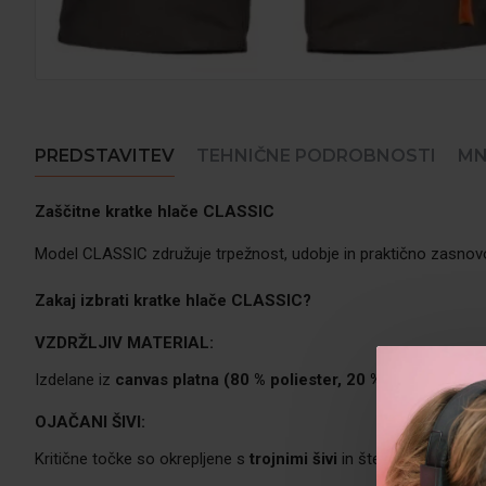
PREDSTAVITEV
TEHNIČNE PODROBNOSTI
MN
Zaščitne kratke hlače CLASSIC
Model CLASSIC združuje trpežnost, udobje in praktično zasnovo v 
Zakaj izbrati kratke hlače
CLASSIC?
VZDRŽLJIV MATERIAL:
Izdelane iz
canvas platna (80 % poliester, 20 % bombaž)
z g
OJAČANI ŠIVI:
Kritične točke so okrepljene s
trojnimi šivi
in številnimi
ojačitv