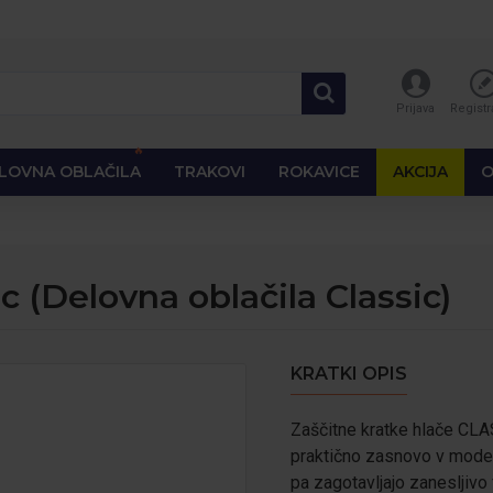
Prijava
Registr
🔥
LOVNA OBLAČILA
TRAKOVI
ROKAVICE
AKCIJA
O
c (Delovna oblačila Classic)
KRATKI OPIS
Zaščitne kratke hlače CLA
praktično zasnovo v modern
pa zagotavljajo zanesljivo 