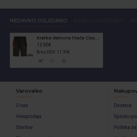
NEDAVNO OGLEDANO
NAJBOLJ GLEDANO
NA
Kratke delovne hlače Classic
13.90€
Brez DDV: 11.39€
Varovalko
Nakupov
O nas
Dostava
Veleprodaja
Splošni po
Storitve
Politika z