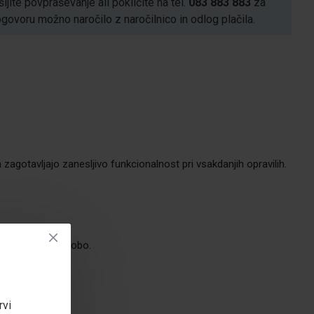
ljite povpraševanje ali pokličite na tel.
083 883 883
za
voru možno naročilo z naročilnico in odlog plačila.
zagotavljajo zanesljivo funkcionalnost pri vsakdanjih opravilih.
lgo življenjsko dobo.
rvi