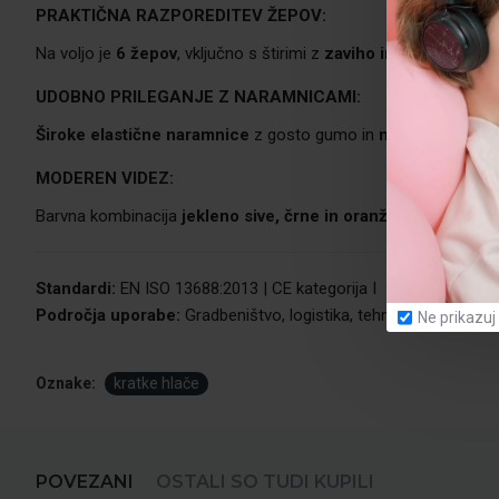
PRAKTIČNA RAZPOREDITEV ŽEPOV:
Na voljo je
6 žepov
, vključno s štirimi z
zaviho in zapiranjem 
UDOBNO PRILEGANJE Z NARAMNICAMI:
Široke elastične naramnice
z gosto gumo in
močnimi zapon
MODEREN VIDEZ:
Barvna kombinacija
jekleno sive, črne in oranžnih detajlov
us
Standardi:
EN ISO 13688:2013 | CE kategorija I
Področja uporabe:
Gradbeništvo, logistika, tehnične storitve, 
Ne prikazuj
Oznake:
kratke hlače
POVEZANI
OSTALI SO TUDI KUPILI