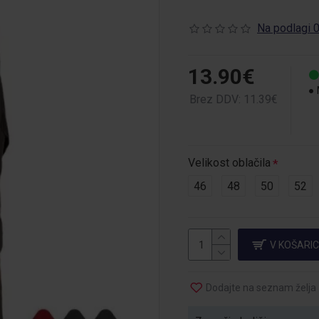
Na podlagi 0
13.90€
Brez DDV: 11.39€
Velikost oblačila
46
48
50
52
V KOŠARI
Dodajte na seznam želja