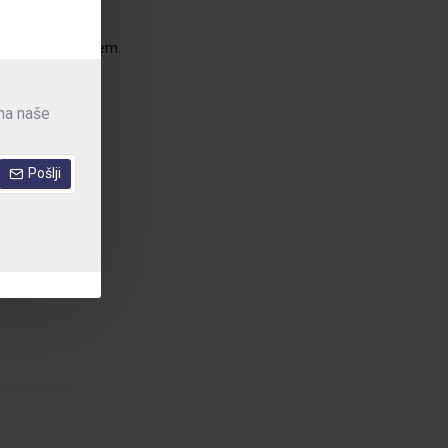
to pred predrtjem.
 na naše
i.
Pošlji