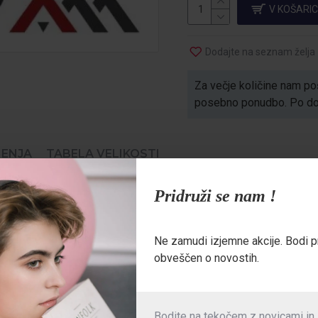
V KOŠARI
Dodajte na seznam želja
Za večje količine nam poš
posebno ponudbo. Po dogo
ENJA
TABELA VELIKOSTI
e in se lahko uporablja kot jakna ali kot brezrokavnik. Ker je izdela
Pridruži se nam !
ne za uporabo v kompletu z bombažnimi hlačami ali farmer hlačami Pro
Ne zamudi izjemne akcije. Bodi p
obveščen o novostih.
rganju,
z zapiranjem na zadrgo
Bodite na tekočem z novicami in