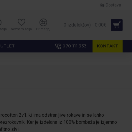
Dostava
0 izdelek(ov) - 0.00€
acija
Seznam želja
Primerjaj
UTLET
070 111 333
KONTAKT
cotton 2v1, ki ima odstranljive rokave in se lahko
t brezrokavnik. Ker je izdelana iz 100% bombaža je izjemno
itno sivi..