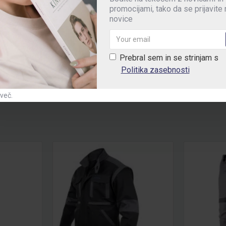
promocijami, tako da se prijavite
novice
Prebral sem in se strinjam s
Politika zasebnosti
 več.