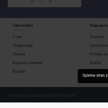
Varovalko
Nakupov
O nas
Dostava
Veleprodaja
Splošni po
Storitve
Politika z
Blagovne znamke
Vračila
Kontakt
Spletna stran z
Vse pravice pridržane © 2020 Varovalko