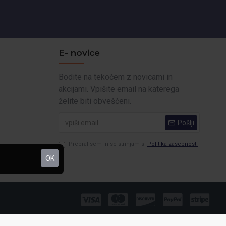
E- novice
Bodite na tekočem z novicami in
akcijami. Vpišite email na katerega
želite biti obveščeni.
Pošlji
Prebral sem in se strinjam s
Politika zasebnosti
OK