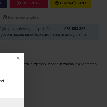
CO
KUPI ZDAJ
POVPRAŠEVANJE
Primerjajte ta izdelek
ljite povpraševanje ali pokličite na tel.
083 883 883
za
voru možno naročilo z naročilnico in odlog plačila.
na iz 100% bombaža je izjemno udobna in zračna in je v grafitno
cotton.
rvi