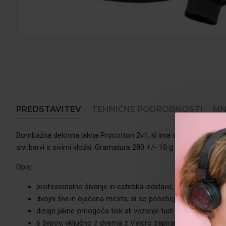
PREDSTAVITEV
TEHNIČNE PODROBNOSTI
MN
Bombažna delovna jakna Procotton 2v1, ki ima odstranljive rokav
sivi barvi s sivimi vložki. Gramatura 280 +/- 10 g / m² . Ideal
Opis:
profesionalno šivanje in estetika izdelave,
dvojni šivi in ojačana mesta, si so posebej izpostavljena t
dizajn jakne omogoča tisk ali vezenje tudi na hrbtni strani
6 žepov, vključno z dvema z Velcro zapiranjem in dvema 