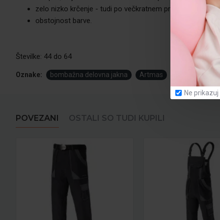
zelo nizko krčenje - tudi po večkratnem pranju,
obstojnost barve.
Številke: 44 do 64
Oznake:
bombažna delovna jakna
Artmas
Ne prikazuj
POVEZANI
OSTALI SO TUDI KUPILI