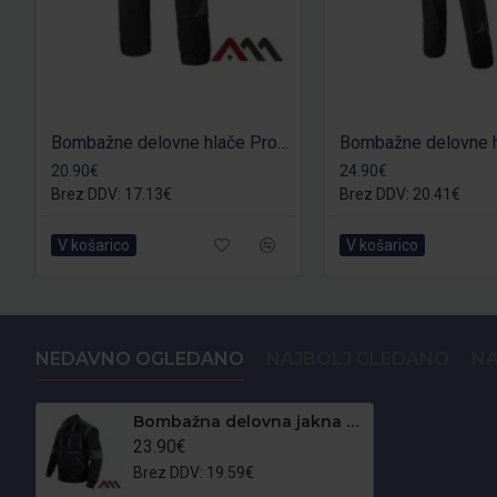
Bombažne delovne hlače Procotton
20.90€
24.90€
Brez DDV: 17.13€
Brez DDV: 20.41€
V košarico
V košarico
NEDAVNO OGLEDANO
NAJBOLJ GLEDANO
NA
Bombažna delovna jakna Procotton 2v1
23.90€
Brez DDV: 19.59€