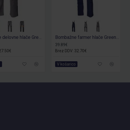
Bombažne delovne hlače Greenland
Bombažne farmer hlače Greenland
39.89€
27.50€
Brez DDV: 32.70€
o
V košarico