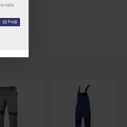
 na naše
Pošlji