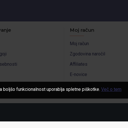
anje
Moj račun
Moj račun
goji
Zgodovina naročil
asebnosti
Affiliates
E-novice
Darilni boni
a boljšo funkcionalnost uporablja spletne piškotke.
Več o tem