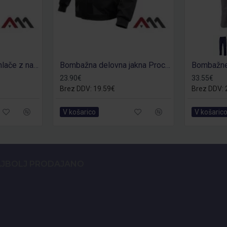
Bombažne delovne hlače z naramnicami Procotton
Bombažna delovna jakna Procotton 2v1
23.90€
33.55€
Brez DDV: 19.59€
Brez DDV: 
V košarico
V košaric
JBOLJ PRODAJANO