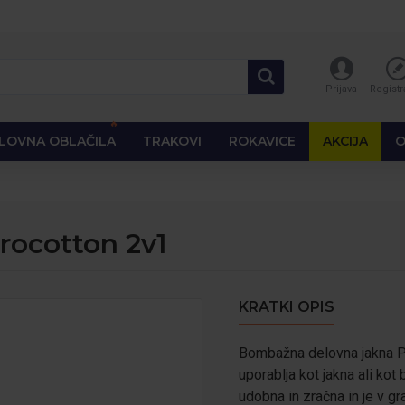
Prijava
Registr
🔥
LOVNA OBLAČILA
TRAKOVI
ROKAVICE
AKCIJA
O
rocotton 2v1
KRATKI OPIS
Bombažna delovna jakna Pro
uporablja kot jakna ali ko
udobna in zračna in je v graf